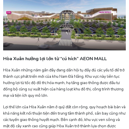
Hòa Xuân hưởng lợi lớn từ “cú hích” AEON MALL
Hòa Xuân những năm gần đây đang dần hội tụ đầy đủ các yếu tố để trở
thành cực phát triển mới của khu Nam Đà Nẵng. Khu vực này liên tục
hưởng lợi từ tốc độ đô thị hóa mạnh, hạ tầng giao thông được đầu tư
đồng bộ cùng sự xuất hiện của hàng loạt khu đô thị, công trình thương
mại và tiện ích quy mô lớn.
Lợi thế lớn của Hòa Xuân nằm ở quỹ đất còn rộng, quy hoạch bài bản và
khả năng kết nối thuận tiện đến trung tâm thành phố, sân bay cũng như
các tuyến giao thông huyết mạch. Bên cạnh đó, khu vực ven sông và
mật độ cây xanh cao cũng giúp Hòa Xuân trở thành lựa chọn được