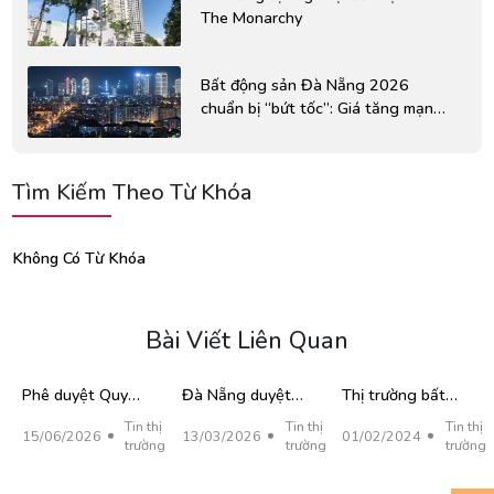
The Monarchy
Bất động sản Đà Nẵng 2026
chuẩn bị “bứt tốc”: Giá tăng mạnh,
cơ hội đầu tư đang mở ra rõ rệt
Tìm Kiếm Theo Từ Khóa
Không Có Từ Khóa
Bài Viết Liên Quan
Phê duyệt Quy
Đà Nẵng duyệt
Thị trường bất
hoạch chung
điều chỉnh quy
động sản Đà
Tin thị
Tin thị
Tin thị
15/06/2026
13/03/2026
01/02/2024
thành phố Đà
hoạch ven sông
Nẵng: Nguồn
trường
trường
trường
Nẵng đến năm
Hàn hơn 6.600ha,
cung căn hộ mới
2050, tầm nhìn
gỡ vướng loạt dự
trong 2024 chủ