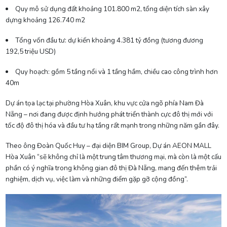
Quy mô sử dụng đất khoảng 101.800 m2, tổng diện tích sàn xây
dựng khoảng 126.740 m2
Tổng vốn đầu tư: dự kiến khoảng 4.381 tỷ đồng (tương đương
192,5 triệu USD)
Quy hoạch: gồm 5 tầng nổi và 1 tầng hầm, chiều cao công trình hơn
40m
Dự án tọa lạc tại phường Hòa Xuân, khu vực cửa ngõ phía Nam Đà
Nẵng – nơi đang được định hướng phát triển thành cực đô thị mới với
tốc độ đô thị hóa và đầu tư hạ tầng rất mạnh trong những năm gần đây.
Theo ông Đoàn Quốc Huy – đại diện BIM Group, Dự án AEON MALL
Hòa Xuân “sẽ không chỉ là một trung tâm thương mại, mà còn là một cấu
phần có ý nghĩa trong không gian đô thị Đà Nẵng, mang đến thêm trải
nghiệm, dịch vụ, việc làm và những điểm gặp gỡ cộng đồng”.