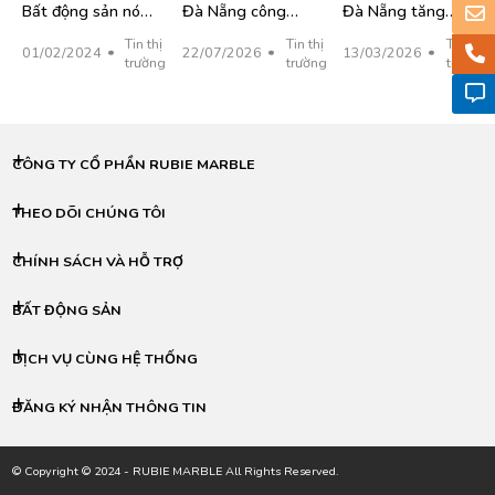
Bất động sản nói
Đà Nẵng công
Đà Nẵng tăng
đến năm 2075
án lớn
yếu là hạng A
chung và Đà
khai 102 cơ sở
cường giải pháp
Tin thị
Tin thị
Tin thị
01/02/2024
22/07/2026
13/03/2026
Nẵng nói riêng sẽ
nhà, đất cho thuê
đô thị thích ứng
trường
trường
trường
khởi sắc
ngắn hạn, nhiều vị
biến đổi khí hậu
trí trung tâm được
đưa vào khai thác
CÔNG TY CỔ PHẦN RUBIE MARBLE
THEO DÕI CHÚNG TÔI
CHÍNH SÁCH VÀ HỖ TRỢ
BẤT ĐỘNG SẢN
DỊCH VỤ CÙNG HỆ THỐNG
ĐĂNG KÝ NHẬN THÔNG TIN
© Copyright © 2024 - RUBIE MARBLE All Rights Reserved.