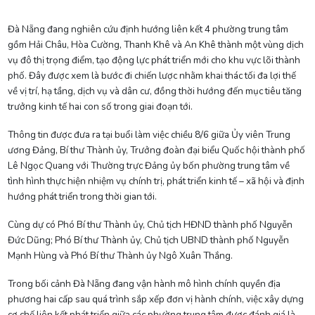
Đà Nẵng đang nghiên cứu định hướng liên kết 4 phường trung tâm
gồm Hải Châu, Hòa Cường, Thanh Khê và An Khê thành một vùng dịch
vụ đô thị trọng điểm, tạo động lực phát triển mới cho khu vực lõi thành
phố. Đây được xem là bước đi chiến lược nhằm khai thác tối đa lợi thế
về vị trí, hạ tầng, dịch vụ và dân cư, đồng thời hướng đến mục tiêu tăng
trưởng kinh tế hai con số trong giai đoạn tới.
Thông tin được đưa ra tại buổi làm việc chiều 8/6 giữa Ủy viên Trung
ương Đảng, Bí thư Thành ủy, Trưởng đoàn đại biểu Quốc hội thành phố
Lê Ngọc Quang với Thường trực Đảng ủy bốn phường trung tâm về
tình hình thực hiện nhiệm vụ chính trị, phát triển kinh tế – xã hội và định
hướng phát triển trong thời gian tới.
Cùng dự có Phó Bí thư Thành ủy, Chủ tịch HĐND thành phố Nguyễn
Đức Dũng; Phó Bí thư Thành ủy, Chủ tịch UBND thành phố Nguyễn
Mạnh Hùng và Phó Bí thư Thành ủy Ngô Xuân Thắng.
Trong bối cảnh Đà Nẵng đang vận hành mô hình chính quyền địa
phương hai cấp sau quá trình sắp xếp đơn vị hành chính, việc xây dựng
cơ chế liên kết phát triển giữa các phường trung tâm được đánh giá là