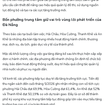
yêu cầu cần thiết để nâng cao hiệu quả quản lý đô thị, sử dụng nguồn
lực đồng bộ và tạo ra các cực tăng trưởng mới.
Bốn phường trung tâm giữ vai trò vùng lõi phát triển của
Đà Nẵng
Theo báo cáo tại buổi làm việc, Hải Châu, Hòa Cường, Thanh Khê và An
Khê là những địa bàn tập trung nhiều hoạt động hành chính, thương
mại, dịch vụ, du lịch, giáo dục và y tế của thành phố.
Mặc dù khối lượng công việc gia tăng đáng kể sau khi thực hiện sắp xếp
đơn vị hành chính, các địa phương đã nhanh chóng ổn định tổ chức bộ
máy, bảo đảm hoạt động thông suốt, duy trì hiệu quả công tác quản lý
nhà nước và phục vụ người dân.
Về kinh tế, các phường tiếp tục duy trì đà tăng trưởng tích cực. Tiến độ
thu ngân sách đến cuối tháng 5/2026 ghi nhận những con số tích cực:
phường Hải Châu đạt 69,9%, Hòa Cường đạt 61,4%, An Khê đạt 52%
và Thanh Khê đạt 50,19% so với dự toán giao. Đây là cơ sở để thành
phố kỳ vọng khu vực trung tâm tiếp tục đóng góp lớn vào mục tiêu tăng
trưởng hai con số của toàn thành phố.