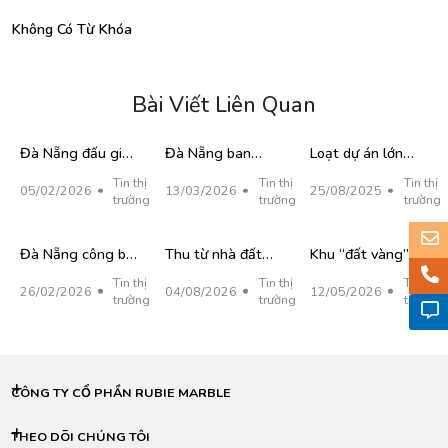
Không Có Từ Khóa
Bài Viết Liên Quan
Đà Nẵng đấu giá
Đà Nẵng ban
Loạt dự án lớn
trực tuyến 64 lô
hành danh mục
khởi động, đất
Tin thị
Tin thị
Tin thị
05/02/2026
13/03/2026
25/08/2025
đất 'vàng': Vị trí,
219 dự án kêu gọi
nền Đà Nẵng
trường
trường
trường
giá khởi điểm ra
đầu tư đến 2030
tăng giá mạnh
sao?
Đà Nẵng công bố
Thu từ nhà đất
Khu “đất vàng”
2 dự án khu đô thị
tăng giúp thu
sân vận động Chi
Tin thị
Tin thị
Tin thị
26/02/2026
04/08/2026
12/05/2026
lớn, tổng vốn gần
ngân sách Đà
Lăng hơn 9.706
trường
trường
trường
21.000 tỷ đồng
Nẵng vượt
tỷ đồng đấu giá
58.000 tỷ đồng
bất thành
sau 7 tháng
CÔNG TY CỔ PHẦN RUBIE MARBLE
THEO DÕI CHÚNG TÔI