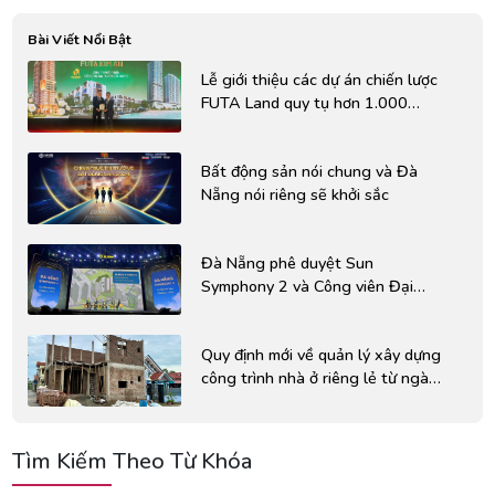
Bài Viết Nổi Bật
Lễ giới thiệu các dự án chiến lược
FUTA Land quy tụ hơn 1.000
chiến binh kinh doanh tại Miền
Bắc và Miền Trung
Bất động sản nói chung và Đà
Nẵng nói riêng sẽ khởi sắc
Đà Nẵng phê duyệt Sun
Symphony 2 và Công viên Đại
Dương Sơn Trà: Hơn 3.900 tỷ đổ
vào bất động sản ven sông Hàn
Quy định mới về quản lý xây dựng
công trình nhà ở riêng lẻ từ ngày
1/7/2026
Tìm Kiếm Theo Từ Khóa