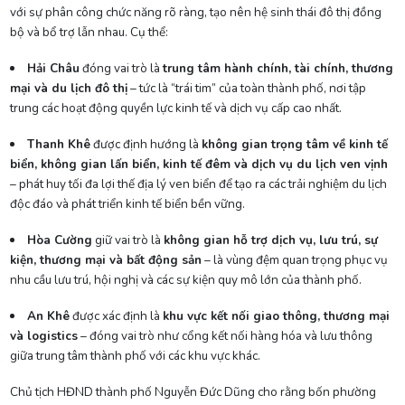
với sự phân công chức năng rõ ràng, tạo nên hệ sinh thái đô thị đồng
bộ và bổ trợ lẫn nhau. Cụ thể:
Hải Châu
đóng vai trò là
trung tâm hành chính, tài chính, thương
mại và du lịch đô thị
– tức là “trái tim” của toàn thành phố, nơi tập
trung các hoạt động quyền lực kinh tế và dịch vụ cấp cao nhất.
Thanh Khê
được định hướng là
không gian trọng tâm về kinh tế
biển, không gian lấn biển, kinh tế đêm và dịch vụ du lịch ven vịnh
– phát huy tối đa lợi thế địa lý ven biển để tạo ra các trải nghiệm du lịch
độc đáo và phát triển kinh tế biển bền vững.
Hòa Cường
giữ vai trò là
không gian hỗ trợ dịch vụ, lưu trú, sự
kiện, thương mại và bất động sản
– là vùng đệm quan trọng phục vụ
nhu cầu lưu trú, hội nghị và các sự kiện quy mô lớn của thành phố.
An Khê
được xác định là
khu vực kết nối giao thông, thương mại
và logistics
– đóng vai trò như cổng kết nối hàng hóa và lưu thông
giữa trung tâm thành phố với các khu vực khác.
Chủ tịch HĐND thành phố Nguyễn Đức Dũng cho rằng bốn phường