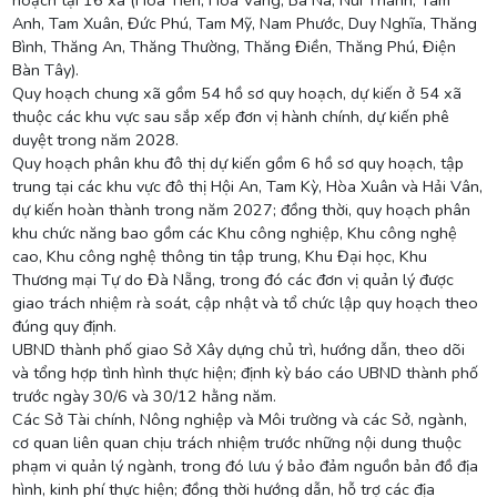
Anh, Tam Xuân, Đức Phú, Tam Mỹ, Nam Phước, Duy Nghĩa, Thăng
Bình, Thăng An, Thăng Thường, Thăng Điền, Thăng Phú, Điện
Bàn Tây).
Quy hoạch chung xã gồm 54 hồ sơ quy hoạch, dự kiến ở 54 xã
thuộc các khu vực sau sắp xếp đơn vị hành chính, dự kiến phê
duyệt trong năm 2028.
Quy hoạch phân khu đô thị dự kiến gồm 6 hồ sơ quy hoạch, tập
trung tại các khu vực đô thị Hội An, Tam Kỳ, Hòa Xuân và Hải Vân,
dự kiến hoàn thành trong năm 2027; đồng thời, quy hoạch phân
khu chức năng bao gồm các Khu công nghiệp, Khu công nghệ
cao, Khu công nghệ thông tin tập trung, Khu Đại học, Khu
Thương mại Tự do Đà Nẵng, trong đó các đơn vị quản lý được
giao trách nhiệm rà soát, cập nhật và tổ chức lập quy hoạch theo
đúng quy định.
UBND thành phố giao Sở Xây dựng chủ trì, hướng dẫn, theo dõi
và tổng hợp tình hình thực hiện; định kỳ báo cáo UBND thành phố
trước ngày 30/6 và 30/12 hằng năm.
Các Sở Tài chính, Nông nghiệp và Môi trường và các Sở, ngành,
cơ quan liên quan chịu trách nhiệm trước những nội dung thuộc
phạm vi quản lý ngành, trong đó lưu ý bảo đảm nguồn bản đồ địa
hình, kinh phí thực hiện; đồng thời hướng dẫn, hỗ trợ các địa