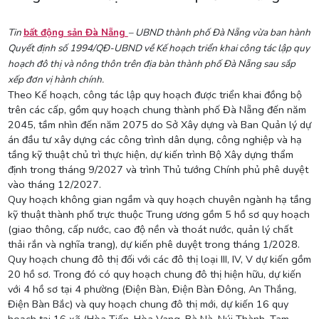
Tin
bất động sản Đà Nẵng
– UBND thành phố Đà Nẵng vừa ban hành
Quyết định số 1994/QĐ-UBND về Kế hoạch triển khai công tác lập quy
hoạch đô thị và nông thôn trên địa bàn thành phố Đà Nẵng sau sắp
xếp đơn vị hành chính.
Theo Kế hoạch, công tác lập quy hoạch được triển khai đồng bộ
trên các cấp, gồm quy hoạch chung thành phố Đà Nẵng đến năm
2045, tầm nhìn đến năm 2075 do Sở Xây dựng và Ban Quản lý dự
án đầu tư xây dựng các công trình dân dụng, công nghiệp và hạ
tầng kỹ thuật chủ trì thực hiện, dự kiến trình Bộ Xây dựng thẩm
định trong tháng 9/2027 và trình Thủ tướng Chính phủ phê duyệt
vào tháng 12/2027.
Quy hoạch không gian ngầm và quy hoạch chuyên ngành hạ tầng
kỹ thuật thành phố trực thuộc Trung ương gồm 5 hồ sơ quy hoạch
(giao thông, cấp nước, cao độ nền và thoát nước, quản lý chất
thải rắn và nghĩa trang), dự kiến phê duyệt trong tháng 1/2028.
Quy hoạch chung đô thị đối với các đô thị loại III, IV, V dự kiến gồm
20 hồ sơ. Trong đó có quy hoạch chung đô thị hiện hữu, dự kiến
với 4 hồ sơ tại 4 phường (Điện Bàn, Điện Bàn Đông, An Thắng,
Điện Bàn Bắc) và quy hoạch chung đô thị mới, dự kiến 16 quy
hoạch tại 16 xã (Hòa Tiến, Hòa Vang, Bà Nà, Núi Thành, Tam