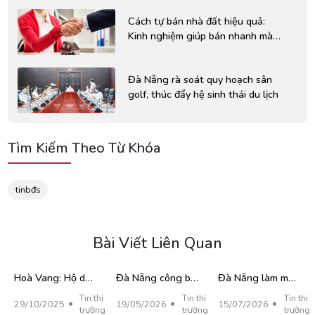
xã
Cách tự bán nhà đất hiệu quả:
Kinh nghiệm giúp bán nhanh mà
không cần môi giới
Đà Nẵng rà soát quy hoạch sân
golf, thúc đẩy hệ sinh thái du lịch
Tìm Kiếm Theo Từ Khóa
tinbđs
Bài Viết Liên Quan
Hoà Vang: Hộ dân
Đà Nẵng công bố
Đà Nẵng làm mới
tự ý “xẻ thịt” hơn
34 khu đất phát
chương trình "5
Tin thị
Tin thị
Tin thị
29/10/2025
19/05/2026
15/07/2026
10.000m² đất
triển nhà ở xã hội,
không, 3 có, 4 an"
trường
trường
trường