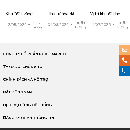
thành 75 lô nền
mời gọi nhà đầu
sau hợp nhất
để bán công khai
tư tham gia
Khu “đất vàng”
Thu từ nhà đất
Vị trí khu đất hơn
sân vận động Chi
tăng giúp thu
10ha xây trung
Tin thị
Tin thị
Tin thị
12/05/2026
04/08/2026
14/07/2026
Lăng hơn 9.706
ngân sách Đà
tâm thương mại
trường
trường
trường
tỷ đồng đấu giá
Nẵng vượt
AEON Mall Đà
bất thành
58.000 tỷ đồng
Nẵng Hòa Xuân
sau 7 tháng
CÔNG TY CỔ PHẦN RUBIE MARBLE
THEO DÕI CHÚNG TÔI
CHÍNH SÁCH VÀ HỖ TRỢ
BẤT ĐỘNG SẢN
DỊCH VỤ CÙNG HỆ THỐNG
ĐĂNG KÝ NHẬN THÔNG TIN