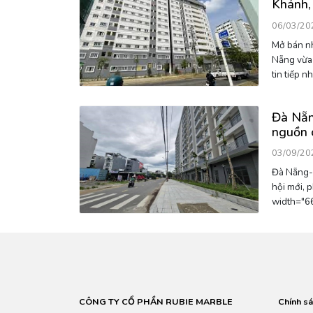
Khánh, 
06/03/20
Mở bán nh
Nẵng vừa
Đà Nẵn
nguồn 
03/09/20
Đà Nẵng- T
hội mới, phục vụ nhu cầu người dân.[caption id="" align="alignnone"
CÔNG TY CỔ PHẦN RUBIE MARBLE
Chính sá