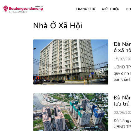
TRANG CHỦ
GIỚI THIỆU
NH
Trang chủ
Tin tức
Tags
nhà ở xã hội
Nhà Ở Xã Hội
Đà Nẵn
ở xã h
15/07/20
UBND TP. Đà Nẵng 
quy định 
bàn thành
Đà Nẵn
lưu tr
10/6/2
03/06/20
Đà Nẵng á
UBND TP 