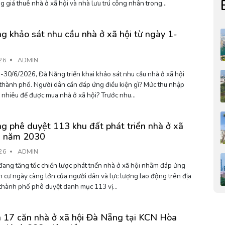
định khung giá thuê nhà ở xã hội và nhà lưu trú công nhân trong...
g khảo sát nhu cầu nhà ở xã hội từ ngày 1-
26
ADMIN
-30/6/2026, Đà Nẵng triển khai khảo sát nhu cầu nhà ở xã hội
 thành phố. Người dân cần đáp ứng điều kiện gì? Mức thu nhập
o nhiêu để được mua nhà ở xã hội? Trước nhu...
g phê duyệt 113 khu đất phát triển nhà ở xã
n năm 2030
26
ADMIN
ng tốc chiến lược phát triển nhà ở xã hội nhằm đáp ứng
n cư ngày càng lớn của người dân và lực lượng lao động trên địa
 thành phố phê duyệt danh mục 113 vị...
 17 căn nhà ở xã hội Đà Nẵng tại KCN Hòa