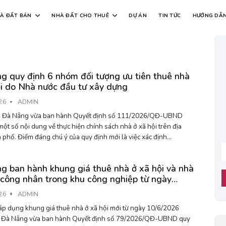
À ĐẤT BÁN
NHÀ ĐẤT CHO THUÊ
DỰ ÁN
TIN TỨC
HƯỚNG DẪ
g quy định 6 nhóm đối tượng ưu tiên thuê nhà
ội do Nhà nước đầu tư xây dựng
26
ADMIN
vừa ban hành Quyết định số 111/2026/QĐ-UBND
một số nội dung về thực hiện chính sách nhà ở xã hội trên địa
 phố. Điểm đáng chú ý của quy định mới là việc xác định...
g ban hành khung giá thuê nhà ở xã hội và nhà
ú công nhân trong khu công nghiệp từ ngày
026
26
ADMIN
p dụng khung giá thuê nhà ở xã hội mới từ ngày 10/6/2026
Đà Nẵng vừa ban hành Quyết định số 79/2026/QĐ-UBND quy