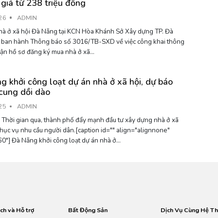
giá từ 238 triệu đồng
26
ADMIN
à ở xã hội Đà Nẵng tại KCN Hòa Khánh Sở Xây dựng TP. Đà
 ban hành Thông báo số 3016/TB-SXD về việc công khai thông
tin tiếp nhận hồ sơ đăng ký mua nhà ở xã...
g khởi công loạt dự án nhà ở xã hội, dự báo
cung dồi dào
25
ADMIN
hời gian qua, thành phố đẩy mạnh đầu tư xây dựng nhà ở xã
width="660"] Đà Nẵng khởi công loạt dự án nhà ở...
ch và Hỗ trợ
Bất Động Sản
Dịch Vụ Cùng Hệ T