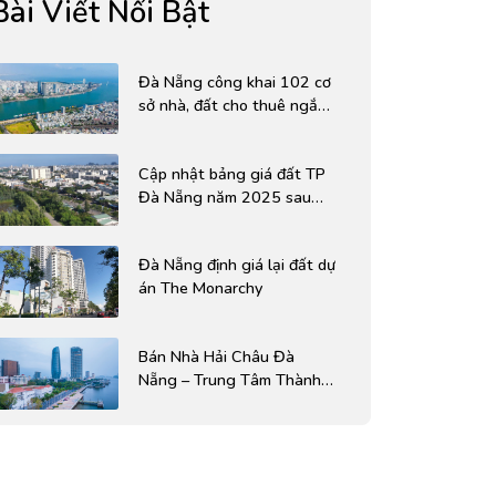
Bài Viết Nổi Bật
Đà Nẵng công khai 102 cơ
sở nhà, đất cho thuê ngắn
hạn, nhiều vị trí trung tâm
được đưa vào khai thác
Cập nhật bảng giá đất TP
Đà Nẵng năm 2025 sau
sáp nhập
Đà Nẵng định giá lại đất dự
án The Monarchy
Bán Nhà Hải Châu Đà
Nẵng – Trung Tâm Thành
Phố, Nhiều Lựa Chọn Giá
Tốt