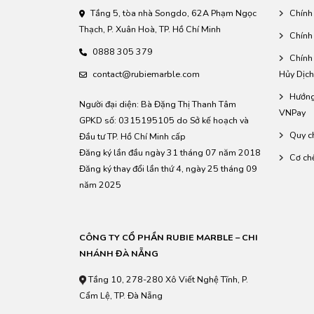
Tầng 5, tòa nhà Songdo, 62A Phạm Ngọc
Chính
Thạch, P. Xuân Hoà, TP. Hồ Chí Minh
Chính
0888 305 379
Chính
contact@rubiemarble.com
Hủy Dịch
Hướng
Người đại diện: Bà Đặng Thị Thanh Tâm
VNPay
GPKD số: 0315195105 do Sở kế hoạch và
Quy c
Đầu tư TP. Hồ Chí Minh cấp
Đăng ký lần đầu ngày 31 tháng 07 năm 2018
Cơ ch
Đăng ký thay đổi lần thứ 4, ngày 25 tháng 09
năm 2025
CÔNG TY CỔ PHẦN RUBIE MARBLE – CHI
NHÁNH ĐÀ NẴNG
Tầng 10, 278-280 Xô Viết Nghệ Tĩnh, P.
Cẩm Lệ, TP. Đà Nẵng