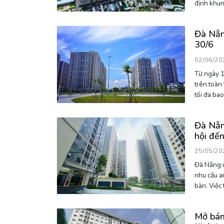
Đà Nẵn
30/6
02/06/20
Từ ngày 1
trên toàn
tối đa ba
Đà Nẵn
hội đế
25/05/20
Đà Nẵng đang tă
nhu cầu a
bàn. Việc
Mở bán