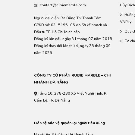
contact@rubiemarble.com
Hủy Dịch
Hướng
Người đại diện: Bà Đặng Thị Thanh Tâm
VNPay
GPKD số: 0315195105 do Sở kế hoạch và
Quy c
Đầu tư TP. Hồ Chí Minh cấp
Đăng ký lần đầu ngày 31 tháng 07 năm 2018
Cơ ch
Đăng ký thay đổi lần thứ 4, ngày 25 tháng 09
năm 2025
CÔNG TY CỔ PHẦN RUBIE MARBLE – CHI
NHÁNH ĐÀ NẴNG
Tầng 10, 278-280 Xô Viết Nghệ Tĩnh, P.
Cẩm Lệ, TP. Đà Nẵng
Liên hệ bảo vệ quyền lợi người tiêu dùng
Họ và tên: Bà Đặng Thị Thanh Tâm