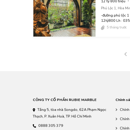
12 tỷ 800 triệu
Phú Lộc 1, Hòa Mi
-đường phú lộc 1
12tỷ800 Lh : 0
5 tháng trước
CÔNG TY CỔ PHẦN RUBIE MARBLE
Chính sá
Tầng 5, tòa nhà Songdo, 62A Phạm Ngọc
Chính
Thạch, P. Xuân Hoà, TP. Hồ Chí Minh
Chính
0888 305 379
Chính