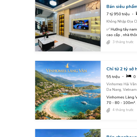
Bán siêu phẩm 
7 tỷ 950 triệu
Không Nhập Địa C
✅️ Hướng tây nam - Cách biển 200m ✅️Nhà phong cách hiện đại , sang trọng , full
cao cấp , nhà thôn
3 tháng trước
Chỉ từ 2 tỷ sở
55 triệu
0
Vinhomes Hải Vân 
Da Nang, Vietnam
Vinhomes Làng Vâ
70 - 80 - 100m². -
4 tháng trước
Bán shophouse