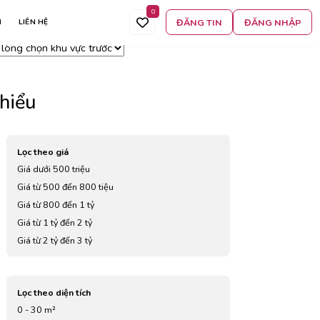
0
 án
Lọc thêm
Tìm kiếm
ĐĂNG TIN
ĐĂNG NHẬP
N
LIÊN HỆ
t cả
hiểu
Lọc theo giá
Giá dưới 500 triệu
Giá từ 500 đến 800 tiệu
Giá từ 800 đến 1 tỷ
Giá từ 1 tỷ đến 2 tỷ
Giá từ 2 tỷ đến 3 tỷ
Giá từ 3 tỷ đến 4 tỷ
Giá từ 5 tỷ đến 7 tỷ
Lọc theo diện tích
0 - 30 m²