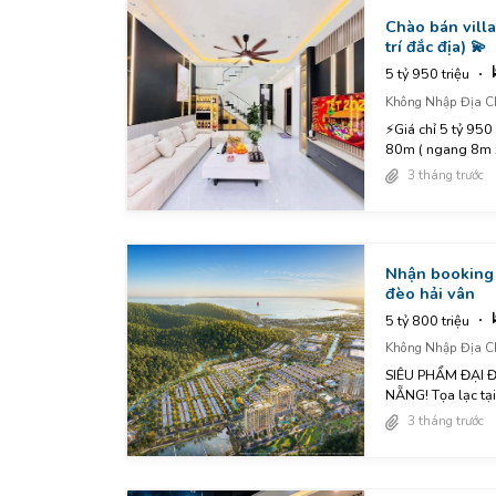
Chào bán villa
trí đắc địa) 💫
5 tỷ 950 triệu
Không Nhập Địa C
⚡️Giá chỉ 5 tỷ 95
80m ( ngang 8m 
3 tháng trước
Nhận booking 
đèo hải vân
5 tỷ 800 triệu
Không Nhập Địa C
SIÊU PHẨM ĐẠI Đ
NẴNG! Tọa lạc tại v
3 tháng trước