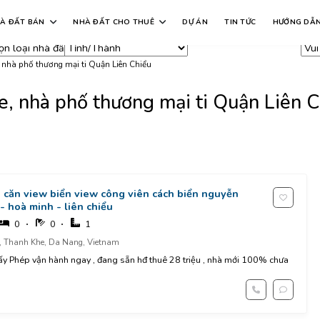
ại nhà đất
Khu vực
Giá
Diện tích
Dự
À ĐẤT BÁN
NHÀ ĐẤT CHO THUÊ
DỰ ÁN
TIN TỨC
HƯỚNG DẪ
t cả
Tất cả
Tất cả
Tất cả
Tấ
 nhà phố thương mại ti Quận Liên Chiểu
e, nhà phố thương mại ti Quận Liên C
căn view biển view công viên cách biển nguyễn
- hoà minh - liên chiểu
0
0
1
, Thanh Khe, Da Nang, Vietnam
ấy Phép vận hành ngay , đang sẵn hđ thuê 28 triệu , nhà mới 100% chưa