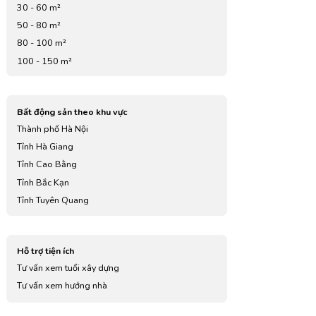
30 - 60 m²
50 - 80 m²
80 - 100 m²
100 - 150 m²
Bất động sản theo khu vực
Thành phố Hà Nội
Tỉnh Hà Giang
Tỉnh Cao Bằng
Tỉnh Bắc Kạn
Tỉnh Tuyên Quang
Tỉnh Lào Cai
Tỉnh Điện Biên
Hỗ trợ tiện ích
Tỉnh Lai Châu
Tư vấn xem tuổi xây dựng
Tỉnh Sơn La
Tư vấn xem hướng nhà
Tỉnh Yên Bái
Tỉnh Hoà Bình