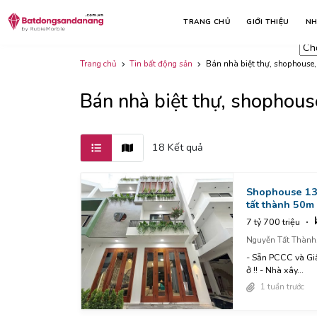
Lo
Nhà đất bán
Nhà đất cho thuê
TRANG CHỦ
GIỚI THIỆU
NH
Tấ
Trang chủ
Tin bất động sản
Bán nhà biệt thự, shophouse,
Bán nhà biệt thự, shophous
18 Kết quả
Shophouse 13 
tất thành 50m 
7 tỷ 700 triệu
Nguyễn Tất Thành
- Sẵn PCCC và Gi
ở !! - Nhà xây...
1 tuần trước