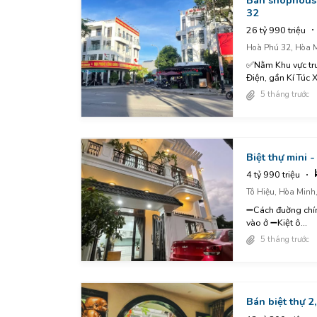
32
26 tỷ 990 triệu
Hoà Phú 32, Hòa M
✅Nằm Khu vực tru
Điện, gần Kí Túc X
5 tháng trước
Biệt thự mini -
4 tỷ 990 triệu
Tô Hiệu, Hòa Minh
➖Cách đuờng chính
vào ở ➖Kiệt ô...
5 tháng trước
Bán biệt thự 2