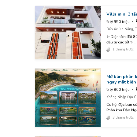
Villa mini 3 t
5 tỷ 950 triệu
Bến Xe Đà Nẵng, T
✨ Diện tích đất 8
đầu tư cực tốt ✨...
1 tháng trước
Mở bán phân k
ngay mặt biển
5 tỷ 800 triệu
Không Nhập Địa C
Cơ hội độc bản sở
Phân khu Đảo Ngọc
3 tháng trước