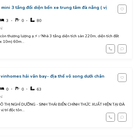
 mini 3 tầng đối diện bến xe trung tâm đà nẵng ( vị
3
0
80
hỉ
0 còn thương lượng ạ.⚡️ ✅Nhà 3 tầng diện tích sàn 220m, diện tích đất
x 10m) 60m...
vinhomes hải vân bay- địa thế vô song dưới chân
0
0
63
hỉ
Ô THỊ NGHỈ DƯỠNG - SINH THÁI BIỂN CHÍNH THỨC XUẤT HIỆN TẠI ĐÀ
ị trí độc tôn...