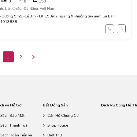
0
0
150
nh, Liên Chiểu, Đà Nẵng, Việt Nam
 -Đường 5m5 -Lề 3m - DT:150m2 ngang 9 -hướng tây nam Gií bán :
354013888
1
2
ch và Hỗ trợ
Bất Động Sản
Dịch Vụ Cùng Hệ T
 Sách Bảo Mật
Căn Hộ Chung Cư
 Sách Thanh Toán
ShopHouse
 Sách Hoàn Tiền và
Biệt Thự