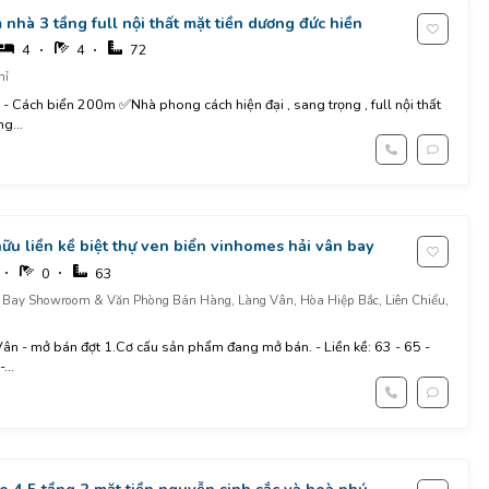
nhà 3 tầng full nội thất mặt tiền dương đức hiền
4
4
72
hỉ
 nội thất
g...
 hữu liền kề biệt thự ven biển vinhomes hải vân bay
0
63
Bay Showroom & Văn Phòng Bán Hàng, Làng Vân, Hòa Hiệp Bắc, Liên Chiểu,
n - mở bán đợt 1.Cơ cấu sản phẩm đang mở bán. - Liền kề: 63 - 65 -
...
 4.5 tầng 2 mặt tiền nguyễn sinh sắc và hoà phú