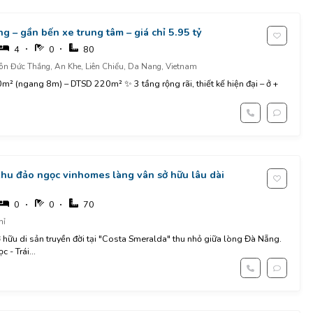
ầng – gần bến xe trung tâm – giá chỉ 5.95 tỷ
4
0
80
ôn Đức Thắng, An Khe, Liên Chiểu, Da Nang, Vietnam
0m² (ngang 8m) – DTSD 220m² ✨ 3 tầng rộng rãi, thiết kế hiện đại – ở +
hu đảo ngọc vinhomes làng vân sở hữu lâu dài
0
0
70
hỉ
 hữu di sản truyền đời tại "Costa Smeralda" thu nhỏ giữa lòng Đà Nẵng.
 - Trái...