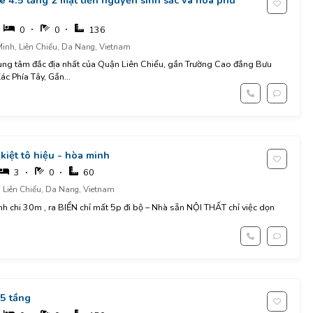
0
0
136
inh, Liên Chiểu, Da Nang, Vietnam
ng tâm đắc địa nhất của Quận Liên Chiểu, gần Trường Cao đẳng Bưu
ác Phía Tây, Gần...
 kiệt tô hiệu - hòa minh
3
0
60
, Liên Chiểu, Da Nang, Vietnam
 chi 30m , ra BIỂN chỉ mất 5p đi bộ – Nhà sẵn NỘI THẤT chỉ việc dọn
,5 tầng