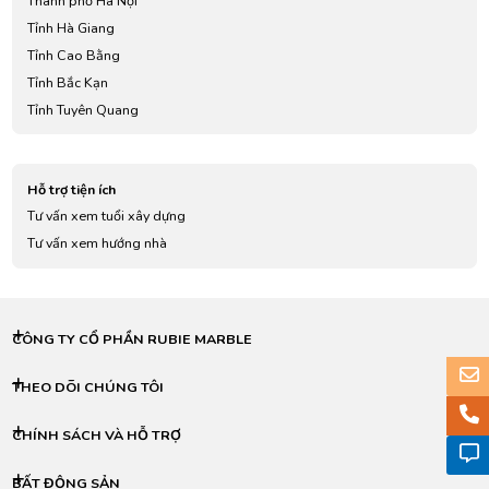
Thành phố Hà Nội
Tỉnh Hà Giang
Tỉnh Cao Bằng
Tỉnh Bắc Kạn
Tỉnh Tuyên Quang
Tỉnh Lào Cai
Tỉnh Điện Biên
Hỗ trợ tiện ích
Tỉnh Lai Châu
Tư vấn xem tuổi xây dựng
Tỉnh Sơn La
Tư vấn xem hướng nhà
Tỉnh Yên Bái
Tỉnh Hoà Bình
Tỉnh Thái Nguyên
Tỉnh Lạng Sơn
CÔNG TY CỔ PHẦN RUBIE MARBLE
Tỉnh Quảng Ninh
Tỉnh Bắc Giang
THEO DÕI CHÚNG TÔI
Tỉnh Phú Thọ
CHÍNH SÁCH VÀ HỖ TRỢ
Tỉnh Vĩnh Phúc
Tỉnh Bắc Ninh
BẤT ĐỘNG SẢN