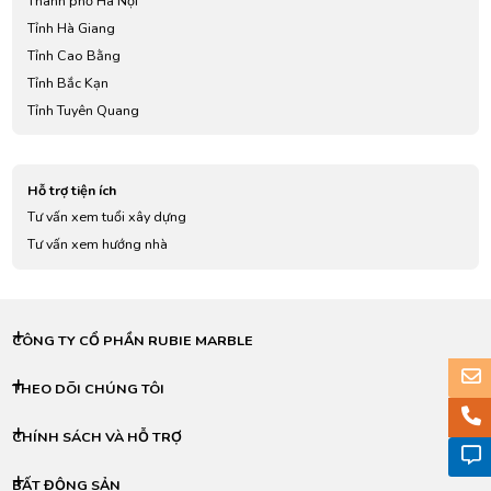
Thành phố Hà Nội
Tỉnh Hà Giang
Tỉnh Cao Bằng
Tỉnh Bắc Kạn
Tỉnh Tuyên Quang
Tỉnh Lào Cai
Tỉnh Điện Biên
Hỗ trợ tiện ích
Tỉnh Lai Châu
Tư vấn xem tuổi xây dựng
Tỉnh Sơn La
Tư vấn xem hướng nhà
Tỉnh Yên Bái
Tỉnh Hoà Bình
Tỉnh Thái Nguyên
Tỉnh Lạng Sơn
CÔNG TY CỔ PHẦN RUBIE MARBLE
Tỉnh Quảng Ninh
Tỉnh Bắc Giang
THEO DÕI CHÚNG TÔI
Tỉnh Phú Thọ
CHÍNH SÁCH VÀ HỖ TRỢ
Tỉnh Vĩnh Phúc
Tỉnh Bắc Ninh
BẤT ĐỘNG SẢN