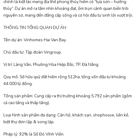
chính là kiệt tác mang địa thế phong thủy hiếm có “tựa sơn – hướng
thủy”. Dự án mở ra tầm nhìn khoáng đạt, ôm trọn cảnh quan biển trời
nguyên sơ, mang đến đẳng cấp sống và cơ hội đầu tư sinh lời vượt trội.
THÔNG TIN TỔNG QUAN DỰ ÁN
Tên dự án: Vinhomes Hai Van Bay.
Chủ đầu tư: Tập đoàn Vingroup.
Vị trí: Làng Vân, Phường Hòa Hiệp Bắc, TP. Đà Nẵng.
Quy mô: Sở hữu quỹ đất hiếm rộng 512ha, tổng vốn đầu tư khoảng
44.000 tỷ đồng.
Tổng sản phẩm: Cung cấp ra thị trường khoảng 5.792 sản phẩm (gồm
cả cao tầng và thấp tầng).
Loại hình sản phẩm đa dạng: Căn hộ, khách sạn, shophouse, liền kề,
biệt thự đơn lập & song lập.
Pháp lý: 92% là Sổ Đỏ Vĩnh Viễn.