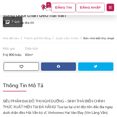
0
Nhận booking vinhomes hải vân bay- địa thế vô
ĐĂNG TIN
ĐĂNG NHẬP
song dưới chân đèo hải vân
7 ảnh
Không nhập địa chỉ
Nhà đất bán
Thành phố Đà Nẵng
Quận Liên Chiểu
Bán nhà biệt thự, shoph
Mức giá
Diện tích
5 tỷ 800 triệu
63m²
Thông Tin Mô Tả
SIÊU PHẨM ĐẠI ĐÔ THỊ NGHỈ DƯỠNG – SINH THÁI BIỂN CHÍNH
THỨC XUẤT HIỆN TẠI ĐÀ NẴNG! Tọa lạc tại vị trí độc tôn đắc địa ngay
dưới chân đèo Hải Vân kỳ vĩ, Vinhomes Hai Van Bay (Vin Làng Vân)