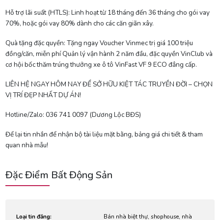
Hỗ trợ lãi suất (HTLS): Linh hoạt từ 18 tháng đến 36 tháng cho gói vay
70%, hoặc gói vay 80% dành cho các căn giãn xây.
Quà tặng đặc quyền: Tặng ngay Voucher Vinmec trị giá 100 triệu
đồng/căn, miễn phí Quản lý vận hành 2 năm đầu, đặc quyền VinClub và
cơ hội bốc thăm trúng thưởng xe ô tô VinFast VF 9 ECO đẳng cấp.
LIÊN HỆ NGAY HÔM NAY ĐỂ SỞ HỮU KIỆT TÁC TRUYỀN ĐỜI – CHỌN
VỊ TRÍ ĐẸP NHẤT DỰ ÁN!
Hotline/Zalo: 036 741 0097 (Dương Lộc BĐS)
Để lại tin nhắn để nhận bộ tài liệu mặt bằng, bảng giá chi tiết & tham
quan nhà mẫu!
Đặc Điểm Bất Động Sản
Loại tin đăng:
Bán nhà biệt thự, shophouse, nhà