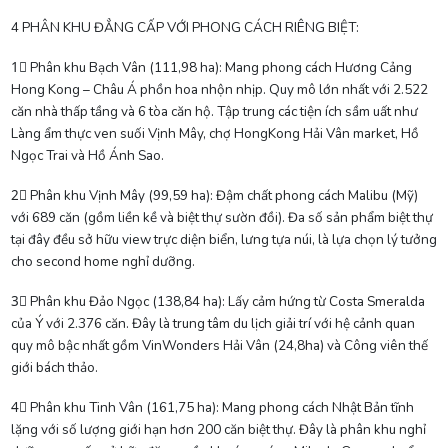
4 PHÂN KHU ĐẲNG CẤP VỚI PHONG CÁCH RIÊNG BIỆT:
1⃣ Phân khu Bạch Vân (111,98 ha): Mang phong cách Hương Cảng
Hong Kong – Châu Á phồn hoa nhộn nhịp. Quy mô lớn nhất với 2.522
căn nhà thấp tầng và 6 tòa căn hộ. Tập trung các tiện ích sầm uất như
Làng ẩm thực ven suối Vịnh Mây, chợ HongKong Hải Vân market, Hồ
Ngọc Trai và Hồ Ánh Sao.
2⃣ Phân khu Vịnh Mây (99,59 ha): Đậm chất phong cách Malibu (Mỹ)
với 689 căn (gồm liền kề và biệt thự sườn đồi). Đa số sản phẩm biệt thự
tại đây đều sở hữu view trực diện biển, lưng tựa núi, là lựa chọn lý tưởng
cho second home nghỉ dưỡng.
3⃣ Phân khu Đảo Ngọc (138,84 ha): Lấy cảm hứng từ Costa Smeralda
của Ý với 2.376 căn. Đây là trung tâm du lịch giải trí với hệ cảnh quan
quy mô bậc nhất gồm VinWonders Hải Vân (24,8ha) và Công viên thế
giới bách thảo.
4⃣ Phân khu Tinh Vân (161,75 ha): Mang phong cách Nhật Bản tĩnh
lặng với số lượng giới hạn hơn 200 căn biệt thự. Đây là phân khu nghỉ