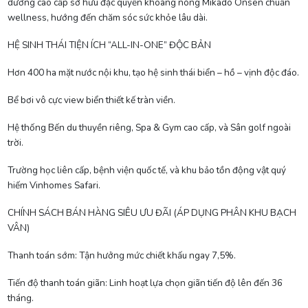
dưỡng cao cấp sở hữu đặc quyền khoáng nóng Mikado Onsen chuẩn
wellness, hướng đến chăm sóc sức khỏe lâu dài.
HỆ SINH THÁI TIỆN ÍCH “ALL-IN-ONE” ĐỘC BẢN
Hơn 400 ha mặt nước nội khu, tạo hệ sinh thái biển – hồ – vịnh độc đáo.
Bể bơi vô cực view biển thiết kế tràn viền.
Hệ thống Bến du thuyền riêng, Spa & Gym cao cấp, và Sân golf ngoài
trời.
Trường học liên cấp, bệnh viện quốc tế, và khu bảo tồn động vật quý
hiếm Vinhomes Safari.
CHÍNH SÁCH BÁN HÀNG SIÊU ƯU ĐÃI (ÁP DỤNG PHÂN KHU BẠCH
VÂN)
Thanh toán sớm: Tận hưởng mức chiết khấu ngay 7,5%.
Tiến độ thanh toán giãn: Linh hoạt lựa chọn giãn tiến độ lên đến 36
tháng.