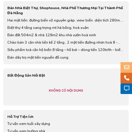
Bán Nhà Biệt Thự, Shophouse, Nhà Phố Thương Mại Tại Thành Phố
Đà Nẵng
Hai mặt tiền: đường biển võ nguyên giáp. view biển. diện tích 280m.
giá: 85 tỷ
Biệt thự 4 tầng sang trọng mt hà bồng, hoà xuân
Bán đất 504m2 & nhà 128m2 khu nhà vườn hoà ninh
Chào bán 3 căn nhà liền kề 2 tầng , 2 mặt tiền đường nhơn hoà 8 -
bắc sơn
Siêu phẩm toà căn hộ biển 8 tầng – hồ bơi – dòng tiền 120tr/th – biển
mỹ khê
Bán dãy trọ mặt tiền nguyễn đỗ cung
Bất Động Sản Nổi Bật
KHÔNG CÓ NỘI DUNG
Hỗ Trợ Tiện Ích
Tư vấn xem tuổi xây dựng
Tư vấn xem hướng nhà