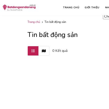
Lo
Nhà đất bán
Nhà đất cho thuê
TRANG CHỦ
GIỚI THIỆU
NH
Tấ
Trang chủ
Tin bất động sản
Tin bất động sản
0 Kết quả