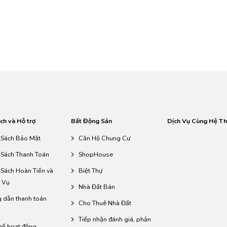
ch và Hỗ trợ
Bất Động Sản
Dịch Vụ Cùng Hệ T
 Sách Bảo Mật
Căn Hộ Chung Cư
 Sách Thanh Toán
ShopHouse
 Sách Hoàn Tiền và
Biệt Thự
 Vụ
Nhà Đất Bán
 dẫn thanh toán
Cho Thuê Nhà Đất
Tiếp nhận đánh giá, phản
hế hoạt động