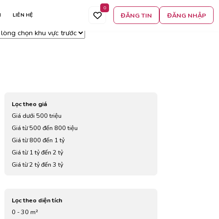
0
 án
Lọc thêm
Tìm kiếm
ĐĂNG TIN
ĐĂNG NHẬP
N
LIÊN HỆ
t cả
Lọc theo giá
Giá dưới 500 triệu
Giá từ 500 đến 800 tiệu
Giá từ 800 đến 1 tỷ
Giá từ 1 tỷ đến 2 tỷ
Giá từ 2 tỷ đến 3 tỷ
Giá từ 3 tỷ đến 4 tỷ
Giá từ 5 tỷ đến 7 tỷ
Lọc theo diện tích
0 - 30 m²