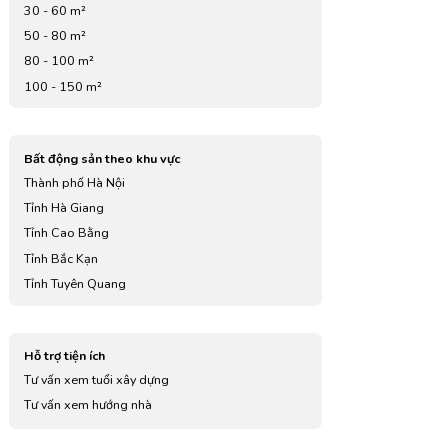
30 - 60 m²
50 - 80 m²
80 - 100 m²
100 - 150 m²
Bất động sản theo khu vực
Thành phố Hà Nội
Tỉnh Hà Giang
Tỉnh Cao Bằng
Tỉnh Bắc Kạn
Tỉnh Tuyên Quang
Tỉnh Lào Cai
Tỉnh Điện Biên
Hỗ trợ tiện ích
Tỉnh Lai Châu
Tư vấn xem tuổi xây dựng
Tỉnh Sơn La
Tư vấn xem hướng nhà
Tỉnh Yên Bái
Tỉnh Hoà Bình