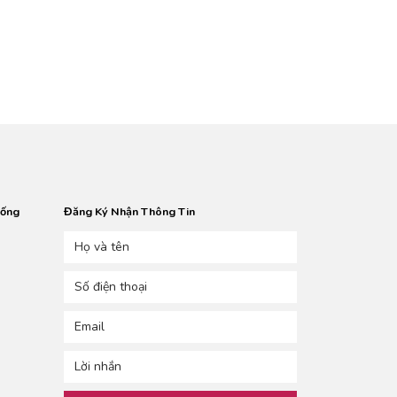
Tỉnh Thái Nguyên
Tỉnh Lạng Sơn
Tỉnh Quảng Ninh
Tỉnh Bắc Giang
Tỉnh Phú Thọ
Tỉnh Vĩnh Phúc
Tỉnh Bắc Ninh
Tỉnh Hải Dương
Thành phố Hải Phòng
hống
Đăng Ký Nhận Thông Tin
Tỉnh Hưng Yên
Tỉnh Thái Bình
Tỉnh Hà Nam
Tỉnh Nam Định
Tỉnh Ninh Bình
Tỉnh Thanh Hóa
Tỉnh Nghệ An
Tỉnh Hà Tĩnh
Tỉnh Quảng Bình