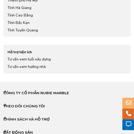
Thành phố Hà Nội
Tỉnh Hà Giang
Tỉnh Cao Bằng
Tỉnh Bắc Kạn
Tỉnh Tuyên Quang
Tỉnh Lào Cai
Tỉnh Điện Biên
Hỗ trợ tiện ích
Tỉnh Lai Châu
Tư vấn xem tuổi xây dựng
Tỉnh Sơn La
Tư vấn xem hướng nhà
Tỉnh Yên Bái
Tỉnh Hoà Bình
Tỉnh Thái Nguyên
Tỉnh Lạng Sơn
CÔNG TY CỔ PHẦN RUBIE MARBLE
Tỉnh Quảng Ninh
Tỉnh Bắc Giang
THEO DÕI CHÚNG TÔI
Tỉnh Phú Thọ
CHÍNH SÁCH VÀ HỖ TRỢ
Tỉnh Vĩnh Phúc
Tỉnh Bắc Ninh
BẤT ĐỘNG SẢN