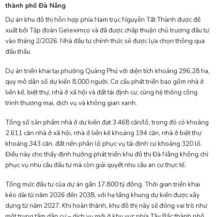
thành phố Đà Nẵng
Dự án khu đô thị hỗn hợp phía Nam trục Nguyễn Tất Thành được đề
xuất bởi Tập đoàn Geleximco và đã được chấp thuận chủ trương đầu tư
vào tháng 2/2026. Nhà đầu tư chính thức sẽ được lựa chọn thông qua
đấu thầu.
Dự án triển khai tại phường Quảng Phú với diện tích khoảng 296,28 ha,
quy mô dân số dự kiến 8.000 người. Cơ cấu phát triển bao gồm nhà ở
liền kề, biệt thự, nhà ở xã hội và đất tái định cư, cùng hệ thống công
trình thương mại, dịch vụ và không gian xanh.
Tổng số sản phẩm nhà ở dự kiến đạt 3.468 căn/lô, trong đó có khoảng
2.611 căn nhà ở xã hội, nhà ở liền kề khoảng 194 căn, nhà ở biệt thự
khoảng 343 căn, đất nền phân lô phục vụ tái định cư khoảng 320 lô.
Điều này cho thấy định hướng phát triển khu đô thị Đà Nẵng không chỉ
phục vụ nhu cầu đầu tư mà còn giải quyết nhu cầu an cư thực tế.
Tổng mức đầu tư của dự án gần 17.800 tỷ đồng. Thời gian triển khai
kéo dài từ năm 2026 đến 2038, với hạ tầng khung dự kiến được xây
dựng từ năm 2027. Khi hoàn thành, khu đô thị này sẽ đóng vai trò như
một trung tâm dân cư – dịch vụ mới ở khu vực phía Tây Bắc thành phố.