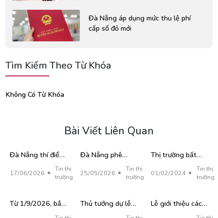
Đà Nẵng áp dụng mức thu lệ phí
cấp sổ đỏ mới
Tìm Kiếm Theo Từ Khóa
Không Có Từ Khóa
Bài Viết Liên Quan
Đà Nẵng thí điểm
Đà Nẵng phê
Thị trường bất
cấp sổ đỏ trực
duyệt 113 khu
động sản Đà
Tin thị
Tin thị
Tin thị
17/06/2026
25/05/2026
01/02/2024
tiếp tại 6 xã,
đất phát triển nhà
Nẵng: Nhà đầu tư
trường
trường
trường
phường
ở xã hội đến năm
khởi động “bắt
2030
đáy”
Từ 1/9/2026, bắt
Thủ tướng dự lễ
Lễ giới thiệu các
buộc công khai kế
khởi công trường
dự án chiến lược
Tin thị
Tin thị
Tin thị