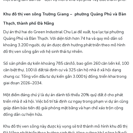
Khu đô thị ven sông Trường Giang – phường Quảng Phú và Bàn
Thạch, thành phố Đà Nẵng
Dự án thứ hai do Green Industrial Chu Lai đề xuất, tọa lạc tại phường
Quảng Phú và Bàn Thạch. Với diện tích hơn 74 ha và quy mô dân số
khoảng 3.200 người, dự án được định hướng phát triển theo mô hình
đô thị ven sông gắn với hệ sinh thái tự nhiên.
Số sản phẩm dự kiến khoảng 785 căn/lô, bao gồm 260 căn liền kề, 100
căn biệt thự, 100 lô đất tái định cư và 325 căn hộ nhà ở xã hội dạng
chung cư. Tổng vốn đầu tư dự kiến gần 3.000 tỷ đồng, triển khai trong
giai đoạn 2026–2034.
Một điểm đáng chú ý là dự án dành tối thiểu 20% quỹ đất ở cho phát
triển nhà ở xã hội. Việc bố trí tái định cư ngay trong phạm vi dự án cũng
giúp đảm bảo tiến độ giải phóng mặt bằng và hạn chế xáo trộn cộng
đồng dân cư hiện hữu.
Khu đô thị ven sông này được kỳ vọng sẽ trở thành mô hình khu đô thị
Đà Nẵng phát triển theo hướng sinh thái, tăng cường khả năng kết nối