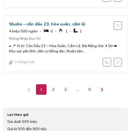
Studio – cồn dầu 23, hòa xuân, cẩm lệ
4 triệu 500 nghìn
0
1
1
Không Nhập Địa Chỉ
• 📍 Vị trí: Cồn Dầu 23 – Hòa Xuân, Cẩm Lệ, Đà Nẵng Giá: 4.5tr ➡️
Khu vực yên tĩnh, dân cư đông đúc, thuận tiện...
2 tháng trước
1
2
3
...
9
Lọc theo giá
Giá dưới 500 triệu
Giá từ 500 đến 800 tiệu