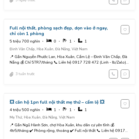
Full nội thất, phòng sạch đẹp, dọn vào ở ngay,
chỉ còn 1 phòng
5 triệu 700 nghìn
0
1
1
Đinh Văn Chấp, Hòa Xuân, Đà Nẵng, Việt Nam
📍 Gần Nguyễn Phước Lan, Hòa Xuân, Cẩm Lệ – Đinh Văn Chấp, Đà
Nẵng 💰 Chỉ 5TR7/tháng 📞 Liên hệ 0917 728 472 (Linh - Ib/Zalo)...
3 tuần trước
💥 căn hộ 1pn full nội thất mẹ thứ – cẩm lệ 💥
4 triệu 500 nghìn
1
1
1
Mẹ Thứ, Hòa Xuân, Đà Nẵng, Việt Nam
📍 Gần Ngũ Hành Sơn, chợ Hòa Xuân, khu dân cư yên tĩnh 💰
4tr5/tháng ✔️ Phòng rộng, thoáng ✔️ Full nội thất 📞 Liên hệ 0917
728 472...