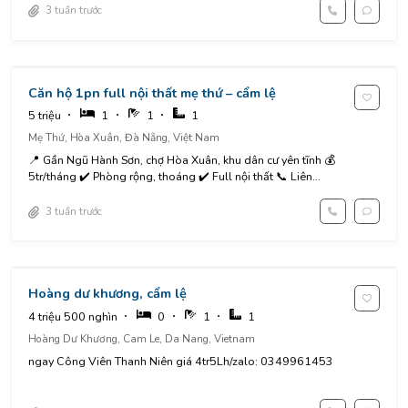
3 tuần trước
Căn hộ 1pn full nội thất mẹ thứ – cẩm lệ
5 triệu
1
1
1
Mẹ Thứ, Hòa Xuân, Đà Nẵng, Việt Nam
📍 Gần Ngũ Hành Sơn, chợ Hòa Xuân, khu dân cư yên tĩnh 💰
5tr/tháng ✔️ Phòng rộng, thoáng ✔️ Full nội thất 📞 Liên...
3 tuần trước
Hoàng dư khương, cẩm lệ
4 triệu 500 nghìn
0
1
1
Hoàng Dư Khương, Cam Le, Da Nang, Vietnam
ngay Công Viên Thanh Niên giá 4tr5Lh/zalo: 0349961453