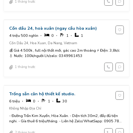
1 tháng trước
Cồn dầu 24, hoà xuân (ngay cầu hòa xuân)
4 triệu 500 nghìn
0
1
1
Cồn Dầu 24, Hoa Xuan, Da Nang, Vietnam
💰 Giá 4.500k , full nội thất mới, gác cao 2m thoáng ⚡️ Điện: 3,8k/c
💧 Nước: 100k/người Lh/zalo: 0349961453
1 tháng trước
Trống sẵn căn hộ thiết kế studio.
6 triệu
0
1
30
Không Nhập Địa Chỉ
- Đường Trần Kim Xuyến, Hòa Xuân. - Diện tích 30m2, đầy đủ tiện
nghi. - Gía thuê 6 triệu/tháng. - Liên hệ Zalo/WhatSapp: 0905 784
711
2 tháng trước