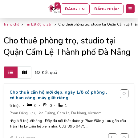
0
BỘ LỌC
ĐĂNG TIN
ĐĂNG NHẬP
Trang chủ
Tin bất động sản
Cho thuê phòng trọ, studio tại Quận Cẩm Lệ Th
Cho thuê phòng trọ, studio tại
Quận Cẩm Lệ Thành phố Đà Nẵng
82 Kết quả
Cho thuê căn hộ mới đẹp, ngày 1/8 có phòng ,
có ban công, máy giặt riêng
5 triệu
0
0
1
Phan Đăng Lưu, Hòa Cường, Cam Le, Da Nang, Vietnam
💰giá 5 triệu/tháng . Đầy đủ nội thất đường: Phan Đăng Lưu gần cầu
Trần Thị Lý Liên hệ xem nhà: 033 896 0475...
5 ngày trước