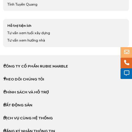
Tỉnh Tuyên Quang
Tỉnh Lào Cai
Tỉnh Điện Biên
Hỗ trợ tiện ích
Tỉnh Lai Châu
Tư vấn xem tuổi xây dựng
Tỉnh Sơn La
Tư vấn xem hướng nhà
Tỉnh Yên Bái
Tỉnh Hoà Bình
Tỉnh Thái Nguyên
Tỉnh Lạng Sơn
CÔNG TY CỔ PHẦN RUBIE MARBLE
Tỉnh Quảng Ninh
Tỉnh Bắc Giang
THEO DÕI CHÚNG TÔI
Tỉnh Phú Thọ
CHÍNH SÁCH VÀ HỖ TRỢ
Tỉnh Vĩnh Phúc
Tỉnh Bắc Ninh
BẤT ĐỘNG SẢN
Tỉnh Hải Dương
Thành phố Hải Phòng
DỊCH VỤ CÙNG HỆ THỐNG
Tỉnh Hưng Yên
Tỉnh Thái Bình
ĐĂNG KÝ NHẬN THÔNG TIN