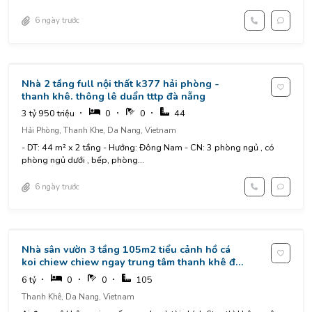
6 ngày trước
Nhà 2 tầng full nội thất k377 hải phòng -
thanh khê. thông lê duẩn tttp đà nẵng
3 tỷ 950 triệu
0
0
44
Hải Phòng, Thanh Khe, Da Nang, Vietnam
- DT: 44 m² x 2 tầng - Hướng: Đông Nam - CN: 3 phòng ngủ , có
phòng ngủ dưới , bếp, phòng...
6 ngày trước
Nhà sân vườn 3 tầng 105m2 tiểu cảnh hồ cá
koi chiew chiew ngay trung tâm thanh khê đà
nẵng
6 tỷ
0
0
105
Thanh Khê, Da Nang, Vietnam