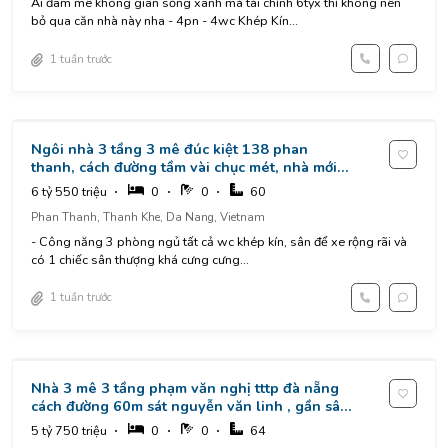
Ai đam mê không gian sống xanh mà tài chính 6tyx thì không nên
bỏ qua căn nhà này nha - 4pn - 4wc Khép Kín...
1 tuần trước
Ngôi nhà 3 tầng 3 mê đúc kiệt 138 phan
thanh, cách đường tầm vài chục mét, nhà mới
vừa xây xong full nội thất
6 tỷ 550 triệu
0
0
60
Phan Thanh, Thanh Khe, Da Nang, Vietnam
- Công năng 3 phòng ngủ tất cả wc khép kín, sân để xe rộng rãi và
có 1 chiếc sân thượng khá cưng cưng...
1 tuần trước
Nhà 3 mê 3 tầng phạm văn nghị tttp đà nẵng
cách đường 60m sát nguyễn văn linh , gần sân
bay , cầu rồng , tiện ích xung quanh
5 tỷ 750 triệu
0
0
64