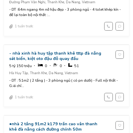
Đường Phạm Văn Nghị, Thanh Khe, Da Nang, Vietnam
- DT :64m ngang 4m nở hậu đẹp - 3 phòng ngủ - 4 tolet khép kín -
để lại toàn bộ nội thất :...
1 tuần trước
- nhà xinh hà huy tập thanh khê tttp đà nẵng
sát biển, kiệt oto đậu đỗ quay đầu
5 tỷ 150 triệu
0
0
51
Hà Huy Tập, Thanh Khe, Da Nang, Vietnam
- DT : 51m2 ( 2 tầng ) - 3 phòng ngủ ( có pn dưới) - Full nội thất -
G.iá chỉ...
1 tuần trước
●nhà 2 tầng 91m2 k179 trần cao vân thanh
khê đà nẵng cách đường chính 50m