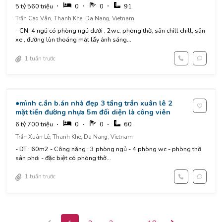
5 tỷ 560 triệu
0
0
91
Trần Cao Vân, Thanh Khe, Da Nang, Vietnam
- CN: 4 ngủ có phòng ngủ dưới , 2wc, phòng thờ, sân chill chill, sân
xe , đường lùn thoáng mát lấy ánh sáng...
1 tuần trước
●mình c.ần b.án nhà đẹp 3 tầng trần xuân lê 2
mặt tiền đường nhựa 5m đối diện là công viên
6 tỷ 700 triệu
0
0
60
Trần Xuân Lê, Thanh Khe, Da Nang, Vietnam
- DT : 60m2 - Công năng : 3 phòng ngủ - 4 phòng wc - phòng thờ
sân phơi - đặc biệt có phòng thờ...
1 tuần trước