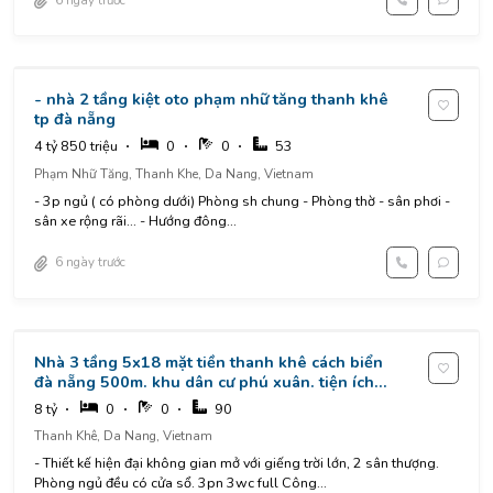
- nhà 2 tầng kiệt oto phạm nhữ tăng thanh khê
tp đà nẵng
4 tỷ 850 triệu
0
0
53
Phạm Nhữ Tăng, Thanh Khe, Da Nang, Vietnam
- 3p ngủ ( có phòng dưới) Phòng sh chung - Phòng thờ - sân phơi -
sân xe rộng rãi... - Hướng đông...
6 ngày trước
Nhà 3 tầng 5x18 mặt tiền thanh khê cách biển
đà nẵng 500m. khu dân cư phú xuân. tiện ích
vô vàn.
8 tỷ
0
0
90
Thanh Khê, Da Nang, Vietnam
- Thiết kế hiện đại không gian mở với giếng trời lớn, 2 sân thượng.
Phòng ngủ đều có cửa sổ. 3pn 3wc full Công...