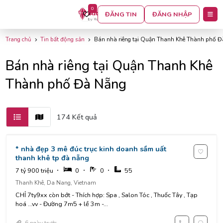
0
BỘ LỌC
ĐĂNG TIN
ĐĂNG NHẬP
Trang chủ
Tin bất động sản
Bán nhà riêng tại Quận Thanh Khê Thành phố 
Bán nhà riêng tại Quận Thanh Khê
Thành phố Đà Nẵng
174 Kết quả
* nhà đẹp 3 mê đúc trục kinh doanh sầm uất
thanh khê tp đà nẵng
7 tỷ 900 triệu
0
0
55
Thanh Khê, Da Nang, Vietnam
CHỈ 7ty9xx còn bớt - Thích hợp: Spa , Salon Tóc , Thuốc Tây , Tạp
hoá …vv - Đường 7m5 + lề 3m -...
6 ngày trước