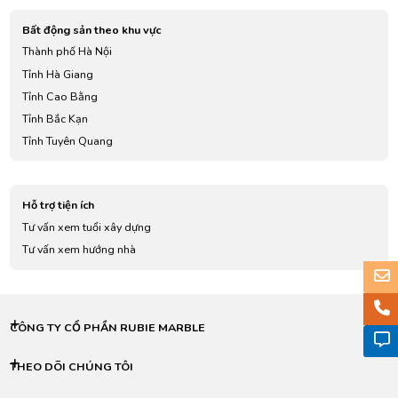
Bất động sản theo khu vực
Thành phố Hà Nội
Tỉnh Hà Giang
Tỉnh Cao Bằng
Tỉnh Bắc Kạn
Tỉnh Tuyên Quang
Tỉnh Lào Cai
Tỉnh Điện Biên
Hỗ trợ tiện ích
Tỉnh Lai Châu
Tư vấn xem tuổi xây dựng
Tỉnh Sơn La
Tư vấn xem hướng nhà
Tỉnh Yên Bái
Tỉnh Hoà Bình
Tỉnh Thái Nguyên
Tỉnh Lạng Sơn
CÔNG TY CỔ PHẦN RUBIE MARBLE
Tỉnh Quảng Ninh
Tỉnh Bắc Giang
THEO DÕI CHÚNG TÔI
Tỉnh Phú Thọ