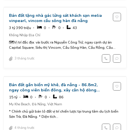
Bán đất tặng nhà gác lửng sát khách sạn melia
vinpearl, vincom cầu sông hàn đà nẵng
3 tỷ 390 triệu
0
0
43
Không Nhập Địa Chỉ
🗺️Vị trí đắc địa: vài bước ra Nguyễn Công Trứ, ngay cạnh dự án
Capital Square, Siêu thị Vincom, Cầu Sông Hàn, Cầu Rồng, Cầu...
3 tháng trước
Bán đất gần biển mỹ khê, đà nẵng - 86.8m2,
ngay công viên biển đông, xây căn hộ dòng
tiền cực tốt.
15 tỷ
0
0
86
My Khe Beach, Đà Nẵng, Việt Nam
* Chính chủ gửi bán lô đất vị trí chiến lược tại trung tâm du lịch biển
Sơn Trà, Đà Nẵng. * Diện tích...
4 tháng trước