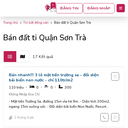
0
BỘ LỌC
ĐĂNG TIN
ĐĂNG NHẬP
Trang chủ
Tin bất động sản
Bán đất ti Quận Sơn Trà
Bán đất ti Quận Sơn Trà
17 Kết quả
Bán nhanh!!! 3 lô mặt tiền trường sa - đối diện
bãi biển non nước - chỉ 110tr/m2
110 triệu
0
0
300
Không Nhập Địa Chỉ
- Mặt tiền Trường Sa, đường 15m vỉa hè 9m. - Diện tích 300m2,
ngang 15m vuông vức. - Đối diện bãi biển Non Nước, Resort
Marriott...
2 tháng trước