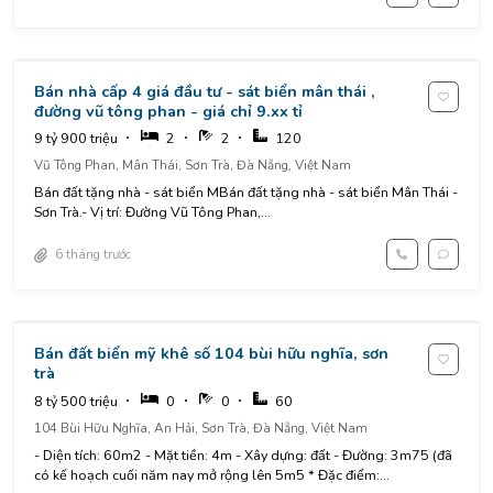
Bán nhà cấp 4 giá đầu tư - sát biển mân thái ,
đường vũ tông phan - giá chỉ 9.xx tỉ
9 tỷ 900 triệu
2
2
120
Vũ Tông Phan, Mân Thái, Sơn Trà, Đà Nẵng, Việt Nam
Bán đất tặng nhà - sát biển MBán đất tặng nhà - sát biển Mân Thái -
Sơn Trà.- Vị trí: Đường Vũ Tông Phan,...
6 tháng trước
Bán đất biển mỹ khê số 104 bùi hữu nghĩa, sơn
trà
8 tỷ 500 triệu
0
0
60
104 Bùi Hữu Nghĩa, An Hải, Sơn Trà, Đà Nẵng, Việt Nam
- Diện tích: 60m2 - Mặt tiền: 4m - Xây dựng: đất - Đường: 3m75 (đã
có kế hoạch cuối năm nay mở rộng lên 5m5 * Đặc điểm:...