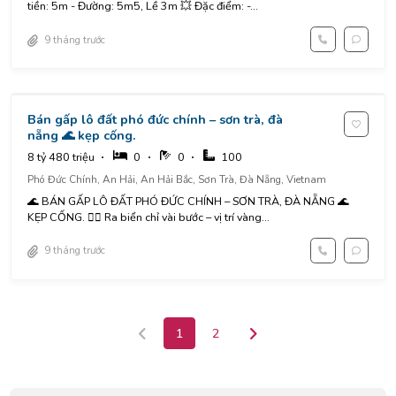
tiền: 5m - Đường: 5m5, Lề 3m 💥 Đặc điểm: -...
9 tháng trước
Bán gấp lô đất phó đức chính – sơn trà, đà
nẵng 🌊 kẹp cống.
8 tỷ 480 triệu
0
0
100
Phó Đức Chính, An Hải, An Hải Bắc, Sơn Trà, Đà Nẵng, Vietnam
🌊 BÁN GẤP LÔ ĐẤT PHÓ ĐỨC CHÍNH – SƠN TRÀ, ĐÀ NẴNG 🌊
KẸP CỐNG. 🚶‍♂️ Ra biển chỉ vài bước – vị trí vàng...
9 tháng trước
1
2