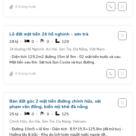
6 tháng trước
Lô đất mặt tiền 24 hồ nghinh - sơn trà
28 tỷ
0
0
129
24 Đường Hồ Nghinh, An Hải, Sơn Trà, Đà Nẵng, Việt Nam
- Diện tích 129,2m2 đường 15m lề 9m - 02 mặt tiền trước và sau.
Mặt tiền sau 6m. Sát toà Sun Costa và trục đường...
6 tháng trước
Bán đất góc 2 mặt tiền đường chính hữu, sát
phạm văn đồng, biển mỹ khê đà nẵng
25 tỷ
0
0
125
Chính Hữu, An Hải, Sơn Trà, Da Nang, Vietnam
- Đường 10m5 + lề 6m - Diện tích : 8,5*15,5=125,8m (đã trừ bo) -
Hướng tây & bắc - Khu du lịch toàn người nước ngoài rất...