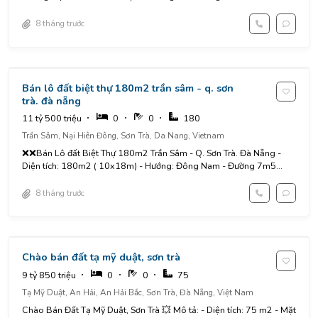
8 tháng trước
Bán lô đất biệt thự 180m2 trần sâm - q. sơn
trà. đà nẵng
11 tỷ 500 triệu
0
0
180
Trần Sâm, Nại Hiên Đông, Sơn Trà, Da Nang, Vietnam
❌❌Bán Lô đất Biệt Thự 180m2 Trần Sâm - Q. Sơn Trà. Đà Nẵng -
Diện tích: 180m2 ( 10x18m) - Hướng: Đông Nam - Đường 7m5...
8 tháng trước
Chào bán đất tạ mỹ duật, sơn trà
9 tỷ 850 triệu
0
0
75
Tạ Mỹ Duật, An Hải, An Hải Bắc, Sơn Trà, Đà Nẵng, Việt Nam
Chào Bán Đất Tạ Mỹ Duật, Sơn Trà 💥 Mô tả: - Diện tích: 75 m2 - Mặt