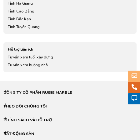
Tỉnh Hà Giang
Tỉnh Cao Bằng
Tỉnh Bắc Kạn
Tỉnh Tuyên Quang
Tỉnh Lào Cai
Tỉnh Điện Biên
Hỗ trợ tiện ích
Tỉnh Lai Châu
Tư vấn xem tuổi xây dựng
Tỉnh Sơn La
Tư vấn xem hướng nhà
Tỉnh Yên Bái
Tỉnh Hoà Bình
Tỉnh Thái Nguyên
Tỉnh Lạng Sơn
CÔNG TY CỔ PHẦN RUBIE MARBLE
Tỉnh Quảng Ninh
Tỉnh Bắc Giang
THEO DÕI CHÚNG TÔI
Tỉnh Phú Thọ
CHÍNH SÁCH VÀ HỖ TRỢ
Tỉnh Vĩnh Phúc
Tỉnh Bắc Ninh
BẤT ĐỘNG SẢN
Tỉnh Hải Dương