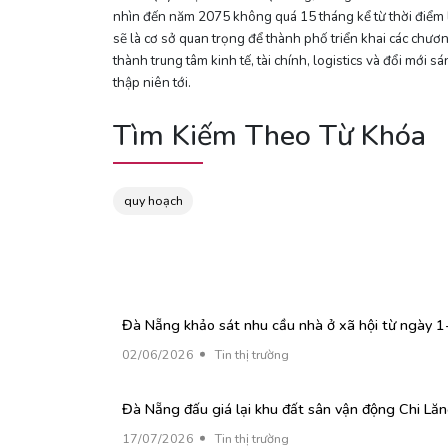
nhìn đến năm 2075 không quá 15 tháng kể từ thời điểm l
sẽ là cơ sở quan trọng để thành phố triển khai các chương 
thành trung tâm kinh tế, tài chính, logistics và đổi mớ
thập niên tới.
Tìm Kiếm Theo Từ Khóa
quy hoạch
Đà Nẵng khảo sát nhu cầu nhà ở xã hội từ ngày 1
30/6
02/06/2026
Tin thị trường
Đà Nẵng đấu giá lại khu đất sân vận động Chi Lă
với giá khởi điểm 9.320 tỷ đồng
17/07/2026
Tin thị trường