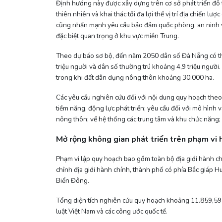
Định hướng này được xây dựng trên cơ sở phát triển đô t
thiên nhiên và khai thác tối đa lợi thế vị trí địa chiến l
cũng nhấn mạnh yêu cầu bảo đảm quốc phòng, an ninh và
đặc biệt quan trọng ở khu vực miền Trung.
Theo dự báo sơ bộ, đến năm 2050 dân số Đà Nẵng có thể
triệu người và dân số thường trú khoảng 4,9 triệu người
trong khi đất dân dụng nông thôn khoảng 30.000 ha.
Các yêu cầu nghiên cứu đối với nội dung quy hoạch theo q
tiềm năng, động lực phát triển; yêu cầu đối với mô hình v
nông thôn; về hệ thống các trung tâm và khu chức năng; 
Mở rộng không gian phát triển trên phạm vi
Phạm vi lập quy hoạch bao gồm toàn bộ địa giới hành c
chỉnh địa giới hành chính, thành phố có phía Bắc giáp 
Biển Đông.
Tổng diện tích nghiên cứu quy hoạch khoảng 11.859,59
luật Việt Nam và các công ước quốc tế.