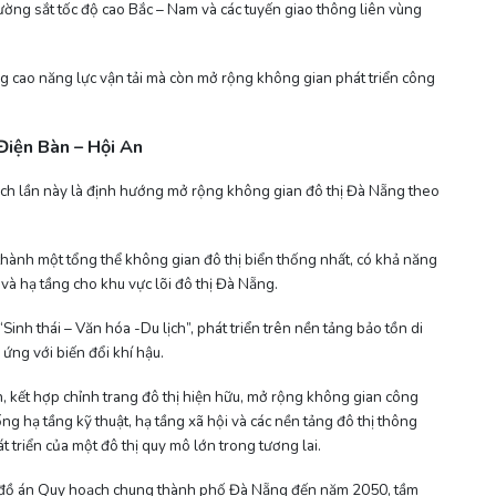
ường sắt tốc độ cao Bắc – Nam và các tuyến giao thông liên vùng
ng cao năng lực vận tải mà còn mở rộng không gian phát triển công
Điện Bàn – Hội An
ch lần này là định hướng mở rộng không gian đô thị Đà Nẵng theo
thành một tổng thể không gian đô thị biển thống nhất, có khả năng
và hạ tầng cho khu vực lõi đô thị Đà Nẵng.
“Sinh thái – Văn hóa -Du lịch”, phát triển trên nền tảng bảo tồn di
ứng với biến đổi khí hậu.
 kết hợp chỉnh trang đô thị hiện hữu, mở rộng không gian công
ng hạ tầng kỹ thuật, hạ tầng xã hội và các nền tảng đô thị thông
triển của một đô thị quy mô lớn trong tương lai.
 đồ án Quy hoạch chung thành phố Đà Nẵng đến năm 2050, tầm