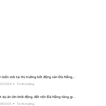
n biến mới tại thị trường bất động sản Đà Nẵng,
 đầu tư “cá mập” xuất hiện
02/2024
Tin thị trường
t dự án lớn khởi động, đất nền Đà Nẵng tăng giá
nh
08/2025
Tin thị trường