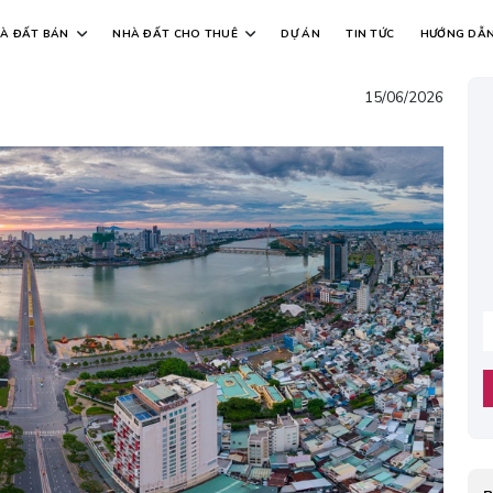
À ĐẤT BÁN
NHÀ ĐẤT CHO THUÊ
DỰ ÁN
TIN TỨC
HƯỚNG DẪ
15/06/2026