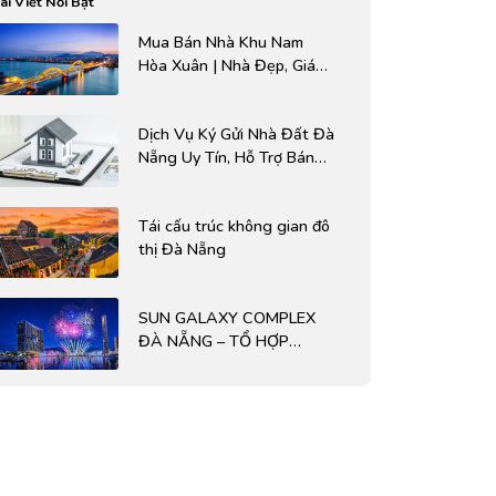
ài Viết Nổi Bật
Mua Bán Nhà Khu Nam
Hòa Xuân | Nhà Đẹp, Giá
Hợp Lý, Chính Chủ
Dịch Vụ Ký Gửi Nhà Đất Đà
Nẵng Uy Tín, Hỗ Trợ Bán
Nhanh – Hiệu Quả Cao
Tái cấu trúc không gian đô
thị Đà Nẵng
SUN GALAXY COMPLEX
ĐÀ NẴNG – TỔ HỢP
PHÁO HOA ĐỈNH CAO
CỦA DA NANG
DOWNTOWN