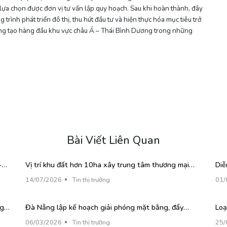
ựa chọn được đơn vị tư vấn lập quy hoạch. Sau khi hoàn thành, đây
trình phát triển đô thị, thu hút đầu tư và hiện thực hóa mục tiêu trở
i sáng tạo hàng đầu khu vực châu Á – Thái Bình Dương trong những
Bài Viết Liên Quan
-
Vị trí khu đất hơn 10ha xây trung tâm thương mại
Diễ
AEON Mall Đà Nẵng Hòa Xuân
nhà
14/07/2026
Tin thị trường
01/
ng
Đà Nẵng lập kế hoạch giải phóng mặt bằng, đẩy
Loạ
nhanh tiến độ các dự án đầu tư công
mạ
06/03/2026
Tin thị trường
25/