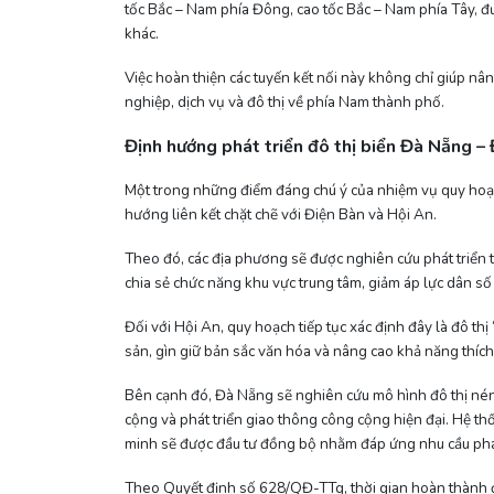
tốc Bắc – Nam phía Đông, cao tốc Bắc – Nam phía Tây, đ
khác.
Việc hoàn thiện các tuyến kết nối này không chỉ giúp nâ
nghiệp, dịch vụ và đô thị về phía Nam thành phố.
Định hướng phát triển đô thị biển Đà Nẵng – 
Một trong những điểm đáng chú ý của nhiệm vụ quy hoạ
hướng liên kết chặt chẽ với Điện Bàn và Hội An.
Theo đó, các địa phương sẽ được nghiên cứu phát triển 
chia sẻ chức năng khu vực trung tâm, giảm áp lực dân số 
Đối với Hội An, quy hoạch tiếp tục xác định đây là đô thị 
sản, gìn giữ bản sắc văn hóa và nâng cao khả năng thích 
Bên cạnh đó, Đà Nẵng sẽ nghiên cứu mô hình đô thị nén,
cộng và phát triển giao thông công cộng hiện đại. Hệ thố
minh sẽ được đầu tư đồng bộ nhằm đáp ứng nhu cầu phát 
Theo Quyết định số 628/QĐ-TTg, thời gian hoàn thành