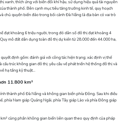
hị xanh, thích ứng với biến đổi khí hậu, sử dụng hiệu quả tài nguyên
ược của thành phố. Bên cạnh mục tiêu tăng trưởng kinh tế, quy hoạch
 chủ quyền biển đảo trong bối cảnh Đà Nẵng là địa bàn có vai trò
 đạt khoảng 6 triệu người, trong đó dân số đô thị đạt khoảng 4
. Quy mô đất dân dụng toàn đô thị dự kiến từ 28.000 đến 44.000 ha,
uyết định gồm: đánh giá với công tác hiện trạng; xác định vị thế
à cấu trúc không gian đô thị; yêu cầu về phát triển hệ thống đô thị và
về hạ tầng kỹ thuật…
 hơn 11.800 km²
hính thành phố Đà Nẵng và không gian biển phía Đông. Sau khi điều
Huế, phía Nam giáp Quảng Ngãi, phía Tây giáp Lào và phía Đông giáp
 km² cùng phần không gian biển liên quan theo quy định của pháp