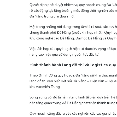
Quyết định phê duyệt nhiệm vụ quy hoạch chung Đà Nẵng 
rõ các động lực tăng trưởng mới, đồng thời nghiên cứu m
Đà Nẵng trong giai đoạn mới.
Một trong những nội dung trọng tâm là rà soát các quy
chung thành phố Đà Nẵng (trước khi hợp nhất), Quy hoạ
Khu công nghệ cao Đà Nẵng, Đại học Đà Nẵng và Quy h
Việc tích hợp các quy hoạch hiện có được kỳ vọng sẽ tạ
nâng cao hiệu quả sử dụng nguồn lực đầu tư.
Hình thành hành lang đô thị và logistics qu
Theo định hướng quy hoạch, Đà Nẵng sẽ khai thác mạnh c
lang đô thị ven biển kết nối Đà Nẵng – Điện Bàn – Hội An
khu vực miền Trung.
Song song với đó là hành lang kinh tế biển dựa trên hệ 
nền tảng quan trọng để Đà Nẵng phát triển thành trung t
Quy hoạch cũng đặt ra yêu cầu nghiên cứu các giải pháp 