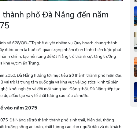
B
g thành phố Đà Nẵng đến năm
075
định số 628/QĐ-TTg phê duyệt nhiệm vụ Quy hoạch chung thành
 được xem là bước đi quan trọng nhằm định hình chiến lược phát
 hành chính, tạo nền tảng để Đà Nẵng trở thành cực tăng trưởng
ủa khu vực miền Trung.
 2050, Đà Nẵng hướng tới mục tiêu trở thành thành phố hiện đại,
ai trò là trung tâm quốc gia và khu vực về logistics, kinh tế biển,
nghệ, khởi nghiệp và đổi mới sáng tạo. Đồng thời, Đà Nẵng tiếp tục
iáo dục đào tạo và y tế chất lượng cao của cả nước.
 tế vào năm 2075
075, Đà Nẵng sẽ trở thành thành phố sinh thái, hiện đại, thông
môi trường sống an toàn, chất lượng cao cho người dân và du khách.