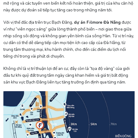
mở rộng và các tuyến ven biển kết nối hoàn thiện, giá trị của khu căn hộ
này được dự đoán sẽ tiếp tục tăng cao trong những năm tới.
Với vị thế đắc địa trên trục Bạch Đằng,
dự án Filmore Đà Nẵng
được
ví như “viên ngọc sáng” giữa lòng thành phố biển – nơi giao thoa giữa
nhịp sống sôi động và không gian yên bình của sông Hàn. Từ vị trí này,
cư dân có thể dễ dàng tiếp cận mọi tiện ích cao cấp của Đà Nẵng, từ
trung tâm thương mại, khu hành chính, cho đến các điểm du lịch nổi
tiếng chỉ trong vài phút di chuyển.
Không chỉ là vị trí thuận lợi để an cư, đây còn là “tọa độ vàng” của giới
đầu tư khi quỹ đất trung tâm ngày càng khan hiếm và giá trị bất động
sản khu vực Bạch Đằng liên tục tăng trưởng ổn định qua từng năm.