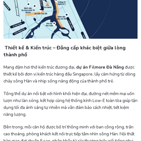
Thiết kế & Kiến trúc – Đẳng cấp khác biệt giữa lòng
thành phố
Mang đậm hơi thở kiến trúc đương đại,
dự án Filmore Đà Nẵng
được
thiết kế bởi đơn vị kiến trúc hàng đầu Singapore, lấy cảm hứng từ dòng
chảy sông Hàn và nhịp sống năng động của thành phố trẻ.
Tổng thể dự án nổi bật với hình khối hiện đại, đường nét mềm mại uốn
lượn như làn sóng, kết hợp cùng hệ thống kính Low-E toàn tòa giúp tận
dụng tối đa ánh sáng tự nhiên mà vẫn đảm bảo cách nhiệt, tiết kiệm
năng lượng.
Bên trong, mỗi căn hộ được bố trí thông minh với ban công rộng, trần
cao thoáng, phòng khách kết nối trực tiếp tầm nhìn sông Hàn. Nội thất
bàn giao đạt chuẩn 5 sao, nhập khẩu từ các thương hiệu nổi tiếng như