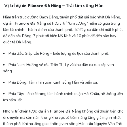
Vị trí
– Trái tim sông Hàn
dự án Filmore Đà Nẵng
Nằm trên trục đường Bạch Đằng, tuyến phố đắt giá bậc nhất Đà Nẵng,
dự án Filmore Đà Nẵng
sở hữu vị trí “kim cương” hiếm có giữa trung
tâm tài chính – hành chính của thành phố. Từ đây, cư dân chỉ mất 5 phút
để đến cầu Rồng, 7 phút tới biển Mỹ Khê và 10 phút để đến sân bay
quốc tế Đà Nẵng.
Phía Bắc: Giáp cầu Rồng – biểu tượng du lịch của thành phố.
Phía Nam: Hướng về cầu Trần Thị Lý và khu dân cư cao cấp ven
sông.
Phía Đông: Tầm nhìn toàn cảnh sông Hàn và biển xa.
Phía Tây: Liền kề trung tâm hành chính quận Hải Châu, hệ thống tiện
ích sầm uất.
Nhờ vị trí chiến lược,
dự án Filmore Đà Nẵng
không chỉ thuận tiện cho
di chuyển mà còn nằm trong khu vực có tiềm năng tăng giá mạnh nhất
thành phố. Khi hạ tầng giao thông ven sông Hàn, cầu Nguyễn Văn Trỗi