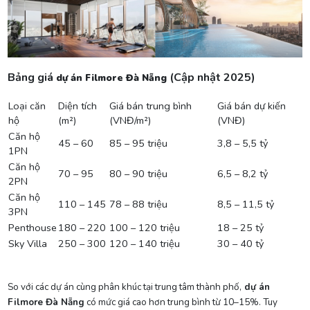
Bảng giá
(Cập nhật 2025)
dự án Filmore Đà Nẵng
Loại căn
Diện tích
Giá bán trung bình
Giá bán dự kiến
hộ
(m²)
(VNĐ/m²)
(VNĐ)
Căn hộ
45 – 60
85 – 95 triệu
3,8 – 5,5 tỷ
1PN
Căn hộ
70 – 95
80 – 90 triệu
6,5 – 8,2 tỷ
2PN
Căn hộ
110 – 145
78 – 88 triệu
8,5 – 11,5 tỷ
3PN
Penthouse
180 – 220
100 – 120 triệu
18 – 25 tỷ
Sky Villa
250 – 300
120 – 140 triệu
30 – 40 tỷ
So với các dự án cùng phân khúc tại trung tâm thành phố,
dự án
Filmore Đà Nẵng
có mức giá cao hơn trung bình từ 10–15%. Tuy