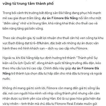
vững từ trung tâm thành phố
Trong bối cảnh thị trường bất động sản Đà Nẵng đang phục hồi mạnh
mẽ sau giai đoạn trầm lắng,
dự án Filmore Đà Nẵng
nổi lên như một
“điểm sáng” nhờ vị trí trung tâm, khả năng khai thác cho thuê cao và
tiềm năng tăng giá bền vững.
Theo các chuyên gia, tỷ suất lợi nhuận cho thuê căn hộ ven sông tại khu
vực Bạch Đằng đạt từ 6–8%/năm, đặc biệt với những dự án được vận
hành theo mô hình khách sạn – dịch vụ cao cấp như Filmore.
Ngoài ra, khi Đà Nẵng tiếp tục định hướng trở thành “Thành phố Sự
kiện và Du lịch Quốc tế”, dòng khách quốc tế tăng trưởng đều đặn, kéo
theo nhu cầu lưu trú cao cấp. Chính điều này giúp
dự án Filmore Đà
Nẵng
trở thành lựa chọn đầu tư hấp dẫn cho nhà đầu tư trong và ngoài
nước.
Không chỉ mang giá trị sinh lời, Filmore còn mang đến giá trị sống lâu
dài, nơi con người hòa mình với nhịp sống thành phố nhưng vẫn cảm
nhận được sự bình yên của sông Hàn. Đó là sự giao hòa giữa hiện đại
và tự nhiên – tinh thần mà chủ đầu tư Filmore Real Estate muốn gửi