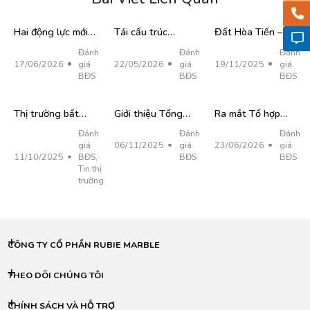
Hai động lực mới
Tái cấu trúc
Đất Hòa Tiến –
thúc đẩy phân
không gian đô thị
Cơ hội đầu tư và
Đánh
Đánh
Đánh
khúc căn hộ trung
Đà Nẵng
an cư lý tưởng tại
17/06/2026
giá
22/05/2026
giá
19/11/2025
giá
tâm Đà Nẵng
thị trường bất
BĐS
BĐS
BĐS
động sản Đà
Nẵng
Thị trường bất
Giới thiệu Tổng
Ra mắt Tổ hợp
động sản Đà
Quan Về Bất
căn hộ S-Light
Đánh
Đánh
Đánh
Nẵng: Cuộc đổ bộ
Động Sản Sơn
Tower – Tuyệt tác
giá
06/11/2025
giá
23/06/2026
giá
của giới đầu tư Hà
Trà Đà Nẵng –
Hạc văn thiên tại
11/10/2025
BĐS
,
BĐS
BĐS
Tin thị
Nội
Viên Ngọc Xanh
Nam Đà Nẵng
trường
Của Đà Nẵng
CÔNG TY CỔ PHẦN RUBIE MARBLE
THEO DÕI CHÚNG TÔI
CHÍNH SÁCH VÀ HỖ TRỢ