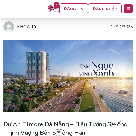
0
ĐĂNG TIN
ĐĂNG NHẬP
Trang chủ
Tin tức
KHOA TY
19/11/2025
Dự Án Filmore Đà Nẵng – Biểu Tượng Sống
Thịnh Vượng Bên Sông Hàn