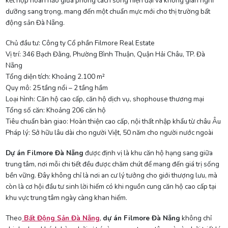
kết hợp hoàn hảo giữa phong cách sống hiện đại và không gian nghỉ
dưỡng sang trọng, mang đến một chuẩn mực mới cho thị trường bất
động sản Đà Nẵng.
Chủ đầu tư: Công ty Cổ phần Filmore Real Estate
Vị trí: 346 Bạch Đằng, Phường Bình Thuận, Quận Hải Châu, TP. Đà
Nẵng
Tổng diện tích: Khoảng 2.100 m²
Quy mô: 25 tầng nổi – 2 tầng hầm
Loại hình: Căn hộ cao cấp, căn hộ dịch vụ, shophouse thương mại
Tổng số căn: Khoảng 206 căn hộ
Tiêu chuẩn bàn giao: Hoàn thiện cao cấp, nội thất nhập khẩu từ châu Âu
Pháp lý: Sở hữu lâu dài cho người Việt, 50 năm cho người nước ngoài
Dự án Filmore Đà Nẵng
được định vị là khu căn hộ hạng sang giữa
trung tâm, nơi mỗi chi tiết đều được chăm chút để mang đến giá trị sống
bền vững. Đây không chỉ là nơi an cư lý tưởng cho giới thượng lưu, mà
còn là cơ hội đầu tư sinh lời hiếm có khi nguồn cung căn hộ cao cấp tại
khu vực trung tâm ngày càng khan hiếm.
Theo
Bất Động Sản Đà Nẵng
,
dự án Filmore Đà Nẵng
không chỉ