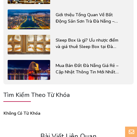
Giới thiệu Tổng Quan Về Bất
Động Sản Sơn Trà Đà Nẵng –
Viên Ngọc Xanh Của Đà Nẵng
Sleep Box là gì? Ưu nhược điểm
và giá thuê Sleep Box tại Đà
Nẵng
Mua Bán Đất Đà Nẵng Giá Rẻ –
Cập Nhật Thông Tin Mới Nhất
2025
Tìm Kiếm Theo Từ Khóa
Không Có Từ Khóa
Bài Viết Liên Quan