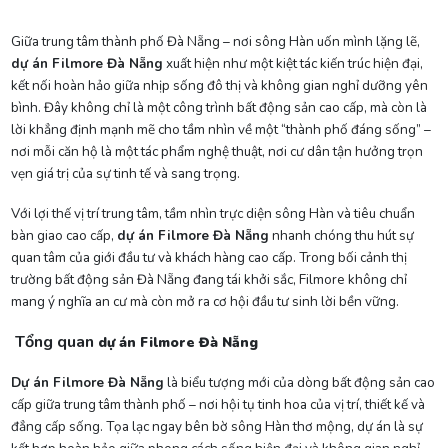
Giữa trung tâm thành phố Đà Nẵng – nơi sông Hàn uốn mình lặng lẽ,
dự án Filmore Đà Nẵng
xuất hiện như một kiệt tác kiến trúc hiện đại,
kết nối hoàn hảo giữa nhịp sống đô thị và không gian nghỉ dưỡng yên
bình. Đây không chỉ là một công trình bất động sản cao cấp, mà còn là
lời khẳng định mạnh mẽ cho tầm nhìn về một “thành phố đáng sống” –
nơi mỗi căn hộ là một tác phẩm nghệ thuật, nơi cư dân tận hưởng trọn
vẹn giá trị của sự tinh tế và sang trọng.
Với lợi thế vị trí trung tâm, tầm nhìn trực diện sông Hàn và tiêu chuẩn
bàn giao cao cấp,
dự án Filmore Đà Nẵng
nhanh chóng thu hút sự
quan tâm của giới đầu tư và khách hàng cao cấp. Trong bối cảnh thị
trường bất động sản Đà Nẵng đang tái khởi sắc, Filmore không chỉ
mang ý nghĩa an cư mà còn mở ra cơ hội đầu tư sinh lời bền vững.
Tổng quan
dự án Filmore Đà Nẵng
Dự án Filmore Đà Nẵng
là biểu tượng mới của dòng bất động sản cao
cấp giữa trung tâm thành phố – nơi hội tụ tinh hoa của vị trí, thiết kế và
đẳng cấp sống. Tọa lạc ngay bên bờ sông Hàn thơ mộng, dự án là sự