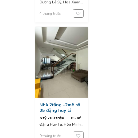
Đường Lê Sỹ, Hoa Xuan,
nẵng
Đà Nẵng, Vietnam
4 tháng trước
Nhà 2tầng -2mê số
05 đặng huy tá
6 tỷ 700 triệu
85 m²
Đặng Huy Tá, Hòa Minh,
Liên Chiểu, Đà Nẵng,
Vietnam
9 tháng trước