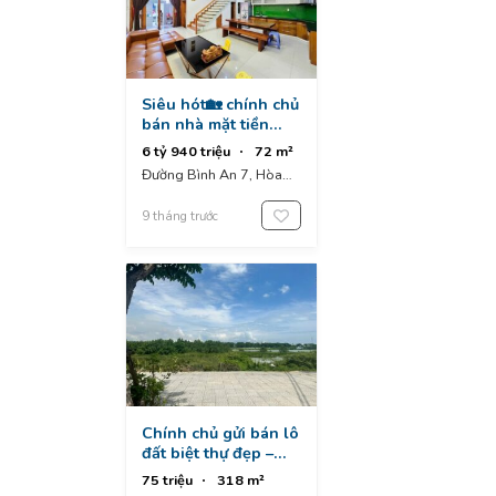
Siêu hót🏡 chính chủ
bán nhà mặt tiền
bình an 7 – hòa
6 tỷ 940 triệu
72 m²
cường bắc – hải châu
Đường Bình An 7, Hòa
🏡
Cường, Hòa Cường Bắc,
Hải Châu District, Da
9 tháng trước
Nang, Vietnam
Chính chủ gửi bán lô
đất biệt thự đẹp –
đường lê sỹ – gần
75 triệu
318 m²
sông – hòa xuân, đà