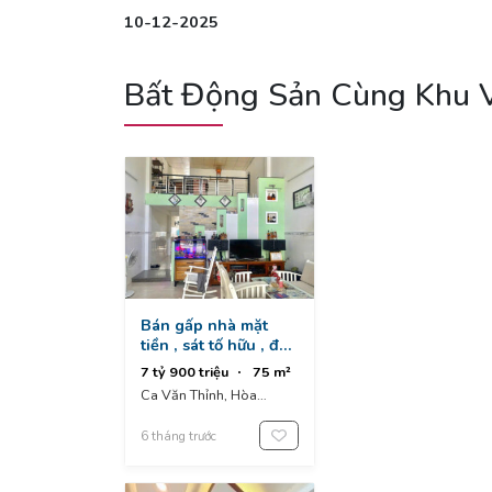
10-12-2025
Bất Động Sản Cùng Khu 
Bán gấp nhà mặt
tiền , sát tố hữu , đh
ngoại ngữ - trung
7 tỷ 900 triệu
75 m²
tâm hải châu - giá
Ca Văn Thỉnh, Hòa
chỉ 7.x tỉ
Cường, Hòa Cường Nam,
Hải Châu, Đà Nẵng, Việt
6 tháng trước
Nam