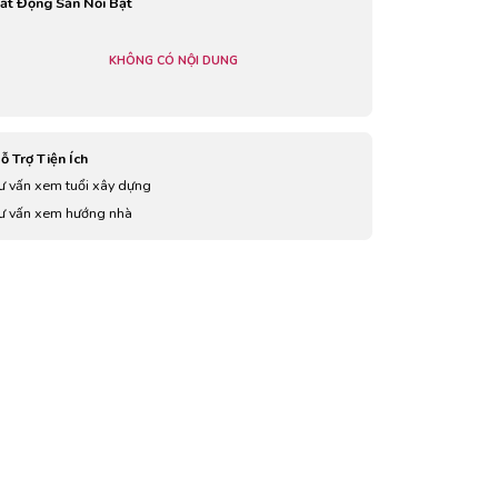
ất Động Sản Nổi Bật
KHÔNG CÓ NỘI DUNG
ỗ Trợ Tiện Ích
ư vấn xem tuổi xây dựng
ư vấn xem hướng nhà