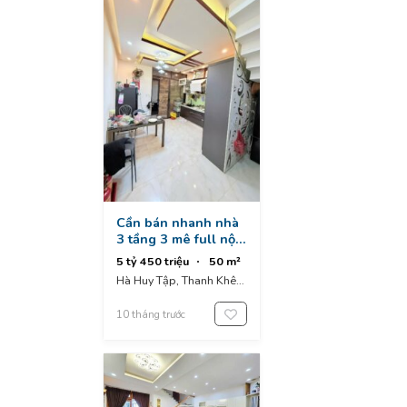
Cần bán nhanh nhà
3 tầng 3 mê full nội
thất -kiệt rộng 8m
5 tỷ 450 triệu
50 m²
oto đậu đỗ - hà huy
Hà Huy Tập, Thanh Khê,
tập - thanh khê.
Đà Nẵng, Việt Nam
10 tháng trước