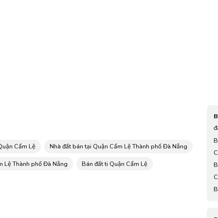
B
đ
o
B
 Quận Cẩm Lệ
Nhà đất bán tại Quận Cẩm Lệ Thành phố Đà Nẵng
k
C
ẩm Lệ Thành phố Đà Nẵng
Bán đất ti Quận Cẩm Lệ
B
C
B
l