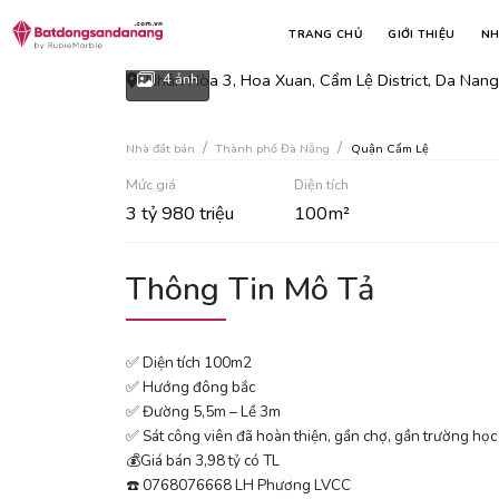
Rẻ nhất nam cẩm lệ, hoà xu
TRANG CHỦ
GIỚI THIỆU
NH
Nhân Hòa 3, Hoa Xuan, Cẩm Lệ District, Da Nang
4 ảnh
Nhà đất bán
Thành phố Đà Nẵng
Quận Cẩm Lệ
Mức giá
Diện tích
3 tỷ 980 triệu
100m²
Thông Tin Mô Tả
✅ Diện tích 100m2
✅ Hướng đông bắc
✅ Đường 5,5m – Lề 3m
✅ Sát công viên đã hoàn thiện, gần chợ, gần trường học c
💰Giá bán 3,98 tỷ có TL
☎️ 0768076668 LH Phương LVCC