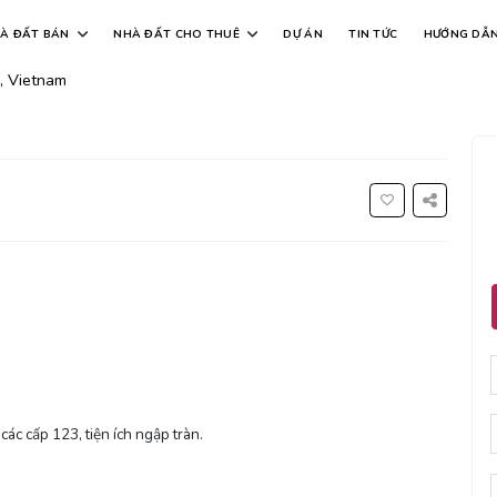
ân, đà đẵng lúc này - đường nhân hoà
À ĐẤT BÁN
NHÀ ĐẤT CHO THUÊ
DỰ ÁN
TIN TỨC
HƯỚNG DẪ
, Vietnam
ác cấp 123, tiện ích ngập tràn.