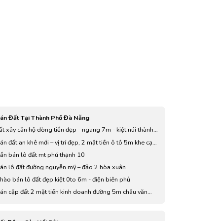
án Đất Tại Thành Phố Đà Nẵng
ất xây căn hộ dòng tiền đẹp - ngang 7m - kiệt núi thành ,
to tránh
án đất an khê mới – vị trí đẹp, 2 mặt tiền ô tô 5m khe cạn
ẹp kiệt bê tông sau
ần bán lô đất mt phú thạnh 10
án lô đất đường nguyễn mỹ – đảo 2 hòa xuân
hào bán lô đất đẹp kiệt 0to 6m - điện biên phủ
án cặp đất 2 mặt tiền kinh doanh đường 5m châu văn
iêm “ sát đường 3/2 đường bạch đằng