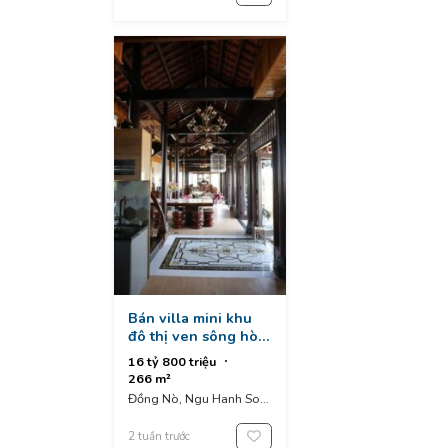
Bán villa mini khu
đô thị ven sông hòa
quý - đồng nò - ngũ
16 tỷ 800 triệu
hành sơn
266 m²
Đồng Nò, Ngu Hanh Son,
Da Nang, Vietnam
2 tuần trước