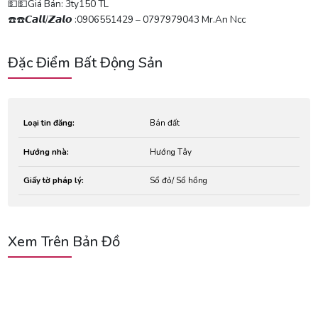
💵💵Giá Bán: 3ty150 TL
☎️☎️𝘾𝙖𝙡𝙡/𝙕𝙖𝙡𝙤 :0906551429 – 0797979043 Mr.An Ncc
Đặc Điểm Bất Động Sản
Loại tin đăng:
Bán đất
Hướng nhà:
Hướng Tây
Giấy tờ pháp lý:
Sổ đỏ/ Sổ hồng
Xem Trên Bản Đồ