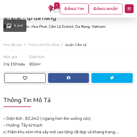
0
Bán lô góc 2 mặt kiệt oto 584 tôn đản . phường
ĐĂNG TIN
ĐĂNG NHẬP
an khê - tp đà nẵng
4 ảnh
584 Tôn Đản, Hoa Phat, Cẩm Lệ District, Da Nang, Vietnam
Nhà đất bán
Thành phố Đà Nẵng
Quận Cẩm Lệ
Mức giá
Diện tích
3 tỷ 150 triệu
832m²
Thông Tin Mô Tả
– Diện tích : 83,2m2 ( ngang hơn 6m vuông vức)
– Hướng: Tây tứ trạch
👉Nằm khu xóm nhà xây mới cao tầng rất đẹp và khang trang….