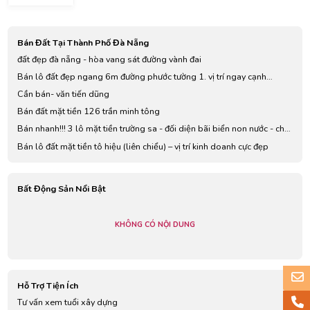
Da Nang,
Vietnam
Bán Đất Tại Thành Phố Đà Nẵng
đất đẹp đà nẵng - hòa vang sát đường vành đai
Bán lô đất đẹp ngang 6m đường phước tường 1. vị trí ngay cạnh
đường tôn đản và đinh thị vân, trường chinh. 🎈địa chỉ 75 phước tường
Cần bán- văn tiến dũng
1. 🎈
Bán đất mặt tiền 126 trần minh tông
Bán nhanh!!! 3 lô mặt tiền trường sa - đối diện bãi biển non nước - chỉ
110tr/m2
Bán lô đất mặt tiền tô hiệu (liên chiểu) – vị trí kinh doanh cực đẹp
Bất Động Sản Nổi Bật
KHÔNG CÓ NỘI DUNG
Hỗ Trợ Tiện Ích
Tư vấn xem tuổi xây dựng