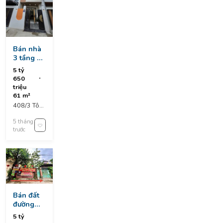
Bán nhà
3 tầng 3
mê
5 tỷ
k408/3
650
tôn đức
triệu
thắng
61 m²
408/3 Tôn
Đức Thắng,
5 tháng
Liên Chiểu,
trước
Đà Nẵng,
Vietnam
Bán đất
đường
7m5
5 tỷ
130/1