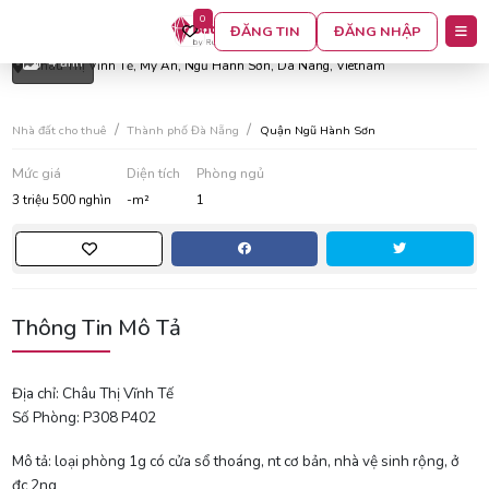
0
Căn hộ studio 1g khu vực châu thị vĩnh tế
ĐĂNG TIN
ĐĂNG NHẬP
4 ảnh
Châu Thị Vĩnh Tế, Mỹ An, Ngũ Hành Sơn, Da Nang, Vietnam
Nhà đất cho thuê
Thành phố Đà Nẵng
Quận Ngũ Hành Sơn
Mức giá
Diện tích
Phòng ngủ
3 triệu 500 nghìn
-m²
1
Thông Tin Mô Tả
Địa chỉ: Châu Thị Vĩnh Tế
Số Phòng: P308 P402
Mô tả: loại phòng 1g có cửa sổ thoáng, nt cơ bản, nhà vệ sinh rộng, ở
đc 2ng