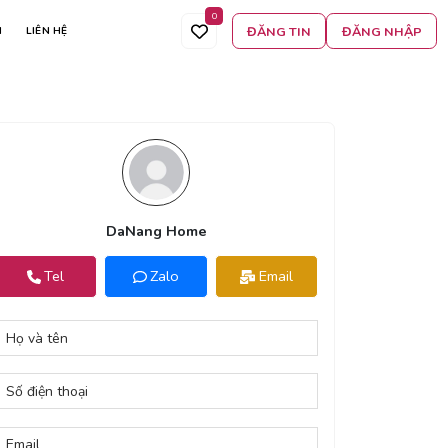
0
ĐĂNG TIN
ĐĂNG NHẬP
N
LIÊN HỆ
DaNang Home
Tel
Zalo
Email