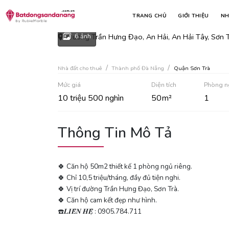
Căn hộ 1 phòng ngủ đường t
TRANG CHỦ
GIỚI THIỆU
NH
Đường Trần Hưng Đạo, An Hải, An Hải Tây, Sơn 
6 ảnh
Nhà đất cho thuê
Thành phố Đà Nẵng
Quận Sơn Trà
Mức giá
Diện tích
Phòng n
10 triệu 500 nghìn
50m²
1
Thông Tin Mô Tả
🍀 Căn hộ 50m2 thiết kế 1 phòng ngủ riêng.
🍀 Chỉ 10,5 triệu/tháng, đầy đủ tiện nghi.
🍀 Vị trí đường Trần Hưng Đạo, Sơn Trà.
🍀 Căn hộ cam kết đẹp như hình.
☎️𝑳𝑰𝑬̂𝑵 𝑯𝑬̣̂ : 0905.784.711