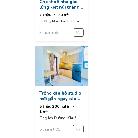
Cho thuê nhà gác
lửng kiệt núi thành
gần duy tân và trưng
7 triệu
70 m²
nữ vương, kiệt vào
Đường Núi Thành, Hòa
2m cách đường
Cường, Hoa Cuong, Da
chính 100m
Nang, Vietnam
3 tuần trước
Trống căn hộ studio
mới gần ngay cầu
cẩm lệ
5 triệu 200 nghìn
1 m²
Ông Ích Đường, Khuê
Trung, Cẩm Lệ District,
Da Nang, Vietnam
6 tháng trước