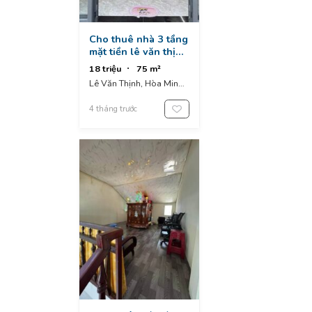
Cho thuê nhà 3 tầng
mặt tiền lê văn thịnh
- hoà minh gần kinh
18 triệu
75 m²
dương vương và
Lê Văn Thịnh, Hòa Minh,
nguyễn tất thành
Liên Chiểu, Đà Nẵng,
Vietnam
4 tháng trước