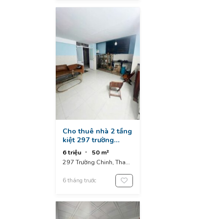
Cho thuê nhà 2 tầng
kiệt 297 trường
chinh , thanh khê
6 triệu
50 m²
297 Trường Chinh, Thanh
Khê District, Đà Nẵng,
Vietnam
6 tháng trước