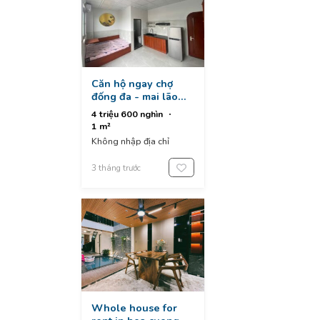
Căn hộ ngay chợ
đống đa - mai lão
bạng - hải châu chỉ
4 triệu 600 nghìn
#4tr6
1 m²
Không nhập địa chỉ
3 tháng trước
Whole house for