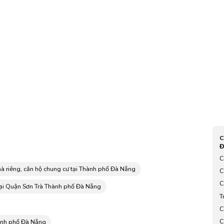
C
Đ
C
2
à riêng, căn hộ chung cư tại Thành phố Đà Nẵng
C
d
C
tại Quận Sơn Trà Thành phố Đà Nẵng
T
C
a
C
hành phố Đà Nẵng