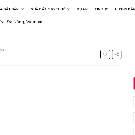
rần hưng đạo, sơn trà
À ĐẤT BÁN
NHÀ ĐẤT CHO THUÊ
DỰ ÁN
TIN TỨC
HƯỚNG DẪ
Trà, Đà Nẵng, Vietnam
gủ