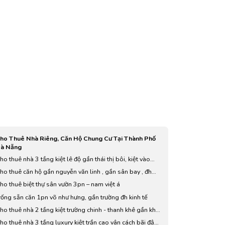
ho Thuê Nhà Riêng, Căn Hộ Chung Cư Tại Thành Phố
à Nẵng
ho thuê nhà 3 tầng kiệt lê độ gần thái thị bôi, kiệt vào
m gần đường chính
ho thuê căn hộ gần nguyễn văn linh , gần sân bay , đh
uy tân , bệnh viện hoàn mỹ ,….
ho thuê biệt thự sân vườn 3pn – nam việt á
rống sẵn căn 1pn võ như hưng, gần trường đh kinh tế
ho thuê nhà 2 tầng kiệt trường chinh - thanh khê gần khu
32, kiệt trước nhà 2m gần đường chính
ho thuê nhà 3 tầng luxury kiệt trần cao vân cách bãi đậu