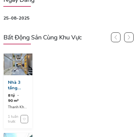
25-08-2025
Bất Động Sản Cùng Khu Vực
Nhà 3
tầng
5x18 mặt
8 tỷ
tiền
90 m²
thanh
Thanh Khê,
khê cách
Da Nang,
biển đà
1 tuần
Vietnam
nẵng
trước
500m.
khu dân