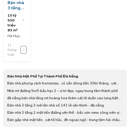
Bán nhà
3 tầng
đúc, mặt
10 tỷ
tiền
500
trung.
triệu
tâm tp .
83 m²
đang cho
Hà Huy
thuê
Tập, Thanh
11
Khê
tháng
District, Đà
trước
Nẵng,
Vietnam
Bán Nhà Mặt Phố Tại Thành Phố Đà Nẵng
Bán nhà phong cách homestay , có sẵn dòng tiền 30tr/ tháng , sát
cầu rồng - sơn trà
Nhà mt đường 5m5 bầu hạc 2 – vị trí đẹp, ngay trung tâm thành phố
đà nẵng bán nhà tầng mt hoàng hoa thám sát lê duẩn sau lưng kiệt
2.5m trước cửa ga đà nẵng đang cho thuê kinh doanh buôn bán sầm
Bán nhà 3 tầng 3 mê lên nhà số 141 lê văn thịnh - đà nẵng
uất
Bán nhà 3 tầng 2 mặt tiền đường yên thế - bắc sơn view công viên vị
trí kinh doanh ngay khu vực bến xe trung tâm đà nẵng
Bán gấp nhà mặt tiền , sát tố hữu , đh ngoại ngữ - trung tâm hải châu -
giá chỉ 7.x tỉ