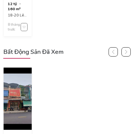
18-20 lê
12 tỷ
thạch .
160 m²
18-20 Lê
Thạch, Hòa
8 tháng
Minh, Liên
trước
Chiểu, Da
Nang,
Vietnam
Bất Động Sản Đã Xem