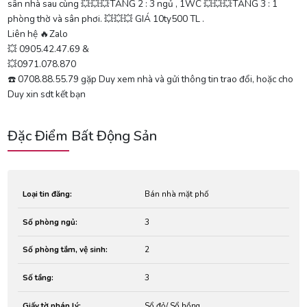
sân nhà sau cùng 💥💥💥TẦNG 2 : 3 ngủ , 1WC 💥💥💥TẦNG 3 : 1
phòng thờ và sân phơi. 💥💥💥 GIÁ 10ty500 TL .
Liên hệ 🔥Zalo
💥 0905.42.47.69 &
💥0971.078.870
☎️ 0708.88.55.79 gặp Duy xem nhà và gửi thông tin trao đổi, hoặc cho
Duy xin sdt kết bạn
Đặc Điểm Bất Động Sản
Loại tin đăng:
Bán nhà mặt phố
Số phòng ngủ:
3
Số phòng tắm, vệ sinh:
2
Số tầng:
3
Giấy tờ pháp lý:
Sổ đỏ/ Sổ hồng