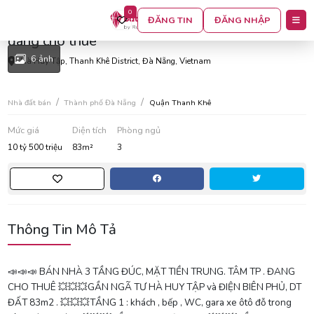
0
Bán nhà 3 tầng đúc, mặt tiền trung. tâm tp .
ĐĂNG TIN
ĐĂNG NHẬP
đang cho thuê
6 ảnh
Hà Huy Tập, Thanh Khê District, Đà Nẵng, Vietnam
Nhà đất bán
Thành phố Đà Nẵng
Quận Thanh Khê
Mức giá
Diện tích
Phòng ngủ
10 tỷ 500 triệu
83m²
3
Thông Tin Mô Tả
📣📣📣 BÁN NHÀ 3 TẦNG ĐÚC, MẶT TIỀN TRUNG. TÂM TP . ĐANG
CHO THUÊ 💥💥💥GẦN NGÃ TƯ HÀ HUY TẬP và ĐIỆN BIÊN PHỦ, DT
ĐẤT 83m2 . 💥💥💥TẦNG 1 : khách , bếp , WC, gara xe ôtô đỗ trong