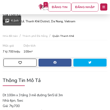
0
Mặt tiền trần xuân lê - trung tâm thanh khê tp
ĐĂNG TIN
ĐĂNG NHẬP
đà nẵng.
4 ảnh
Trần Xuân Lê, Thanh Khê District, Da Nang, Vietnam
Nhà đất bán
Thành phố Đà Nẵng
Quận Thanh Khê
Mức giá
Diện tích
7 tỷ 700 triệu
100m²
Thông Tin Mô Tả
Dt 100m x 3 tầng 3 mê đường 5m5 lề 3m
Nhà 4pn, 5wc
Giá: 7ty700