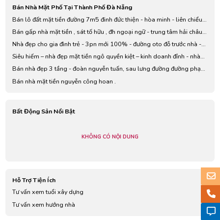
Bán Nhà Mặt Phố Tại Thành Phố Đà Nẵng
Bán lô đất mặt tiền đường 7m5 đinh đức thiện - hòa minh - liên chiểu
-đà nẵng.
Bán gấp nhà mặt tiền , sát tố hữu , đh ngoại ngữ - trung tâm hải châu -
giá chỉ 7.x tỉ
Nhà đẹp cho gia đình trẻ - 3pn mới 100% - đường oto đỗ trước nhà -
ngay tố hữu , q hải châu
Siêu hiếm – nhà đẹp mặt tiền ngô quyền kiệt – kinh doanh đỉnh - nhà
ốp gạch tường sạch đẹp.
Bán nhà đẹp 3 tầng - đoàn nguyễn tuấn, sau lưng đường đường phạm
hùng - hoà xuân, đà nẵng
Bán nhà mặt tiền nguyễn công hoan .
Bất Động Sản Nổi Bật
KHÔNG CÓ NỘI DUNG
Hỗ Trợ Tiện Ích
Tư vấn xem tuổi xây dựng
Tư vấn xem hướng nhà