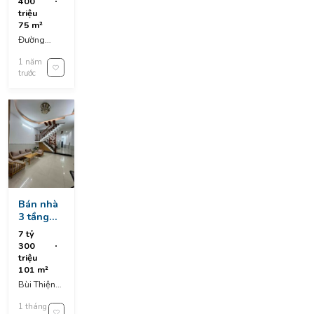
400
chợ đống
triệu
đa.thanh
75 m²
bình
Đường
Đầm Rong
1 năm
2, Thanh
trước
Bình, Hải
Châu
District, Da
Nang,
Vietnam
Bán nhà
3 tầng
đường
7 tỷ
bùi thiện
300
ngộ –
triệu
hòa xuân
101 m²
Bùi Thiện
Ngộ, Hoa
1 tháng
Xuan, Đà