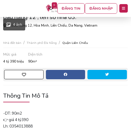
0
Hạ giá 200tr cần bán nhanh lô đất mặt đường
ĐĂNG TIN
ĐĂNG NHẬP
bàu năng 12 , lên số nhà 03.
4 ảnh
3 Bàu Năng 12, Hòa Minh, Liên Chiểu, Da Nang, Vietnam
Nhà đất bán
Thành phố Đà Nẵng
Quận Liên Chiểu
Mức giá
Diện tích
4 tỷ 390 triệu
90m²
Thông Tin Mô Tả
-DT: 90m2
👉 giá 4 tỷ390
Lh: 0354013888