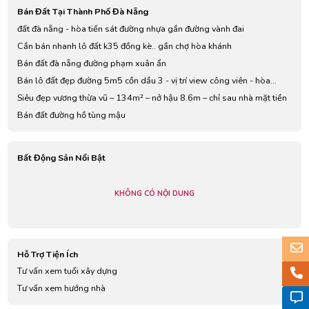
Bán Đất Tại Thành Phố Đà Nẵng
đất đà nẵng - hòa tiến sát đường nhựa gần đường vành đai
Cần bán nhanh lô đất k35 đồng kè.. gần chợ hòa khánh
Bán đất đà nẵng đường phạm xuân ẩn
Bán lô đất đẹp đường 5m5 cồn dầu 3 - vị trí view công viên - hòa
xuân, đà nẵng - giá 5,15 tỷ tl
Siêu đẹp vương thừa vũ – 134m² – nở hậu 8.6m – chỉ sau nhà mặt tiền
Bán đất đường hồ tùng mậu
Bất Động Sản Nổi Bật
KHÔNG CÓ NỘI DUNG
Hỗ Trợ Tiện Ích
Tư vấn xem tuổi xây dựng
Tư vấn xem hướng nhà