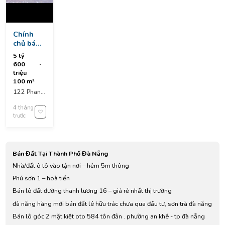
Chính
chủ bán
lô phan
5 tỷ
khôi, hòa
600
xuân,
triệu
đường
100 m²
7.5m lề
122 Phan
4.5m,
Khôi, Hoa
ngay dự
4 tháng
Xuan, Cẩm
án aeon,
trước
Lệ District,
gần chợ
Da Nang,
kinh
Vietnam
doanh
tốt
Bán Đất Tại Thành Phố Đà Nẵng
Nhà/đất ô tô vào tận nơi – hẻm 5m thông
Phú sơn 1 – hoà tiến
Bán lô đất đường thanh lương 16 – giá rẻ nhất thị trường
đà nẵng hàng mới bán đất lê hữu trác chưa qua đầu tư, sơn trà đà nẵng
Bán lô góc 2 mặt kiệt oto 584 tôn đản . phường an khê - tp đà nẵng