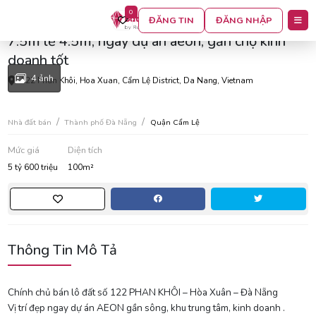
0
Chính chủ bán lô phan khôi, hòa xuân, đường
ĐĂNG TIN
ĐĂNG NHẬP
7.5m lề 4.5m, ngay dự án aeon, gần chợ kinh
doanh tốt
4 ảnh
122 Phan Khôi, Hoa Xuan, Cẩm Lệ District, Da Nang, Vietnam
Nhà đất bán
Thành phố Đà Nẵng
Quận Cẩm Lệ
Mức giá
Diện tích
5 tỷ 600 triệu
100m²
Thông Tin Mô Tả
Chính chủ bán lô đất số 122 PHAN KHÔI – Hòa Xuân – Đà Nẵng
Vị trí đẹp ngay dự án AEON gần sông, khu trung tâm, kinh doanh .