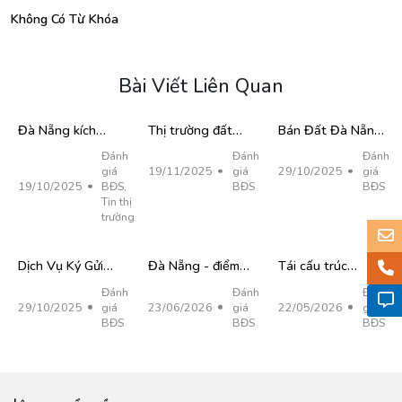
Không Có Từ Khóa
Bài Viết Liên Quan
Đà Nẵng kích
Thị trường đất
Bán Đất Đà Nẵng
hoạt cơ chế đặc
Hòa Quý Đà Nẵng
2025 | Đất Nền,
Đánh
Đánh
Đánh
thù, giải cơn khát
– Lựa chọn an cư
Đất Biển Giá Tốt,
giá
19/11/2025
giá
29/10/2025
giá
vật liệu xây dựng
và đầu tư đầy
Pháp Lý Rõ Ràng
19/10/2025
BĐS
,
BĐS
BĐS
Tin thị
tiềm năng
trường
Dịch Vụ Ký Gửi
Đà Nẵng - điểm
Tái cấu trúc
Nhà Đất Đà Nẵng
đến của các siêu
không gian đô thị
Đánh
Đánh
Đánh
Uy Tín, Hỗ Trợ
sự kiện quốc tế
Đà Nẵng
29/10/2025
giá
23/06/2026
giá
22/05/2026
giá
Bán Nhanh – Hiệu
BĐS
BĐS
BĐS
Quả Cao