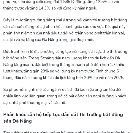
phục vụ tiêu dùng cuối cùng đạt 1.886 tỷ đồng, tăng 12,5% so với
tháng trước và tăng 14,3% so với cùng kỳ năm ngoái.
Đây là mức tăng trưởng đáng chú ý trong bối cảnh thị trường bất động
sản cả nước đang có sự phân hóa mạnh giữa các khu vực. Kết quả này
phản ánh niềm tin của nhà đầu tư đối với triển vọng phát triển kinh tế,
du lịch và hạ tầng của Đà Nẵng trong giai đoạn mới.
Bức tranh kinh tế địa phương cũng tạo nền tảng tích cực cho thị trường
bất động sản. Trong 5 tháng đầu năm, lượng khách du lịch đến Đà
Nẵng tăng mạnh, đặc biệt trong tháng 5 thành phố đón hơn 1,7 triệu
lượt khách, tăng gần 29% so với cùng kỳ năm trước. Tính chung 5
tháng đầu năm, lượng khách du lịch tăng hơn 20% so với năm 2025.
Sự phục hồi mạnh mẽ của ngành du lịch đã tạo hiệu ứng lan tỏa đến
nhiều lĩnh vực liên quan, trong đó có bất động sản nghỉ dưỡng, khách
sạn, nhà phố thương mại và căn hộ.
Phân khúc căn hộ tiếp tục dẫn dắt thị trường bất động
sản Đà Nẵng
Theo đánh giá của ngành thống kê thành phố, căn hộ vẫn là phân khúc