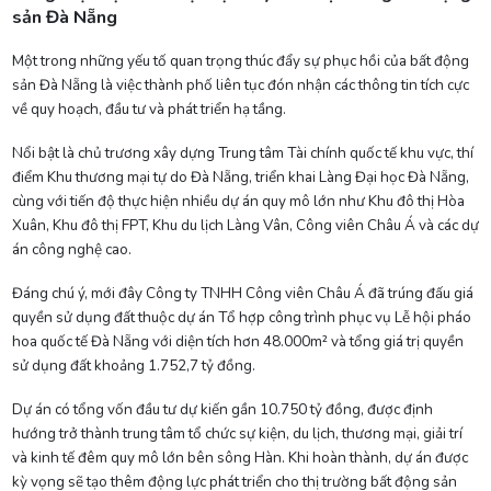
sản Đà Nẵng
Một trong những yếu tố quan trọng thúc đẩy sự phục hồi của bất động
sản Đà Nẵng là việc thành phố liên tục đón nhận các thông tin tích cực
về quy hoạch, đầu tư và phát triển hạ tầng.
Nổi bật là chủ trương xây dựng Trung tâm Tài chính quốc tế khu vực, thí
điểm Khu thương mại tự do Đà Nẵng, triển khai Làng Đại học Đà Nẵng,
cùng với tiến độ thực hiện nhiều dự án quy mô lớn như Khu đô thị Hòa
Xuân, Khu đô thị FPT, Khu du lịch Làng Vân, Công viên Châu Á và các dự
án công nghệ cao.
Đáng chú ý, mới đây Công ty TNHH Công viên Châu Á đã trúng đấu giá
quyền sử dụng đất thuộc dự án Tổ hợp công trình phục vụ Lễ hội pháo
hoa quốc tế Đà Nẵng với diện tích hơn 48.000m² và tổng giá trị quyền
sử dụng đất khoảng 1.752,7 tỷ đồng.
Dự án có tổng vốn đầu tư dự kiến gần 10.750 tỷ đồng, được định
hướng trở thành trung tâm tổ chức sự kiện, du lịch, thương mại, giải trí
và kinh tế đêm quy mô lớn bên sông Hàn. Khi hoàn thành, dự án được
kỳ vọng sẽ tạo thêm động lực phát triển cho thị trường bất động sản