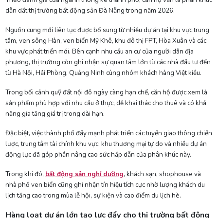
dẫn dắt thị trường bất động sản Đà Nẵng trong năm 2026.
Nguồn cung mới liên tục được bổ sung từ nhiều dự án tại khu vực trung
tâm, ven sông Hàn, ven biển Mỹ Khê, khu đô thị FPT, Hòa Xuân và các
khu vực phát triển mới. Bên cạnh nhu cầu an cư của người dân địa
phương, thị trường còn ghi nhận sự quan tâm lớn từ các nhà đầu tư đến
từ Hà Nội, Hải Phòng, Quảng Ninh cùng nhóm khách hàng Việt kiều.
Trong bối cảnh quỹ đất nội đô ngày càng hạn chế, căn hộ được xem là
sản phẩm phù hợp với nhu cầu ở thực, dễ khai thác cho thuê và có khả
năng gia tăng giá trị trong dài hạn.
Đặc biệt, việc thành phố đẩy mạnh phát triển các tuyến giao thông chiến
lược, trung tâm tài chính khu vực, khu thương mại tự do và nhiều dự án
động lực đã góp phần nâng cao sức hấp dẫn của phân khúc này.
Trong khi đó,
bất động sản nghỉ dưỡng
, khách sạn, shophouse và
nhà phố ven biển cũng ghi nhận tín hiệu tích cực nhờ lượng khách du
lịch tăng cao trong mùa lễ hội, sự kiện và cao điểm du lịch hè.
Hàng loạt dự án lớn tạo lực đẩy cho thị trường bất động