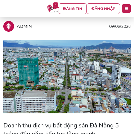
0
ĐĂNG TIN
ĐĂNG NHẬP
Trang chủ
Tin tức
ADMIN
09/06/2026
Doanh thu dịch vụ bất động sản Đà Nẵng 5
tháng đầu năm tiếp tục tăng mạnh