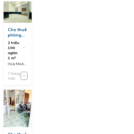
Cho thuê
phòng
trọ mặt
2 triệu
tiền hoà
100
minh 25
nghìn
1 m²
Hoà Minh
25, Hòa
7 tháng
Minh, Liên
trước
Chiểu, Da
Nang,
Vietnam