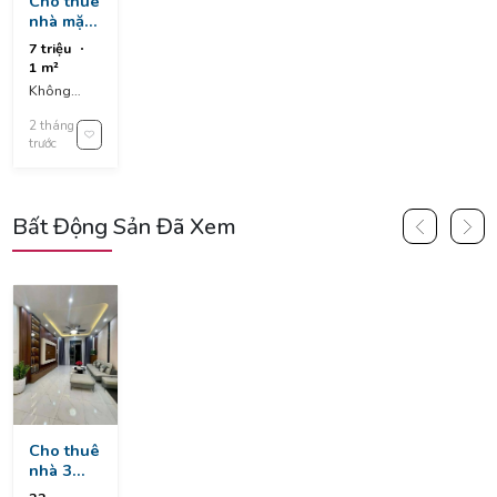
Cho thuê
nhà mặt
tiền đá
7 triệu
mọc, gần
1 m²
bến xe
Không
nhập địa
2 tháng
chỉ
trước
Bất Động Sản Đã Xem
Cho thuê
nhà 3
tầng kiệt