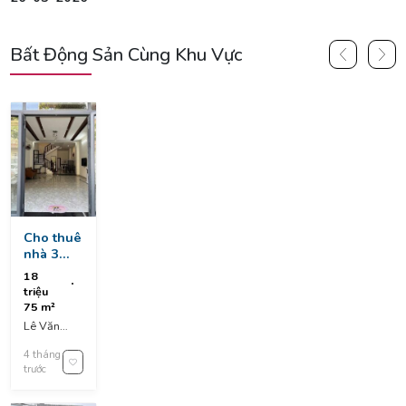
Bất Động Sản Cùng Khu Vực
Cho thuê
nhà 3
tầng mặt
18
tiền lê
triệu
văn thịnh
75 m²
- hoà
Lê Văn
minh gần
Thịnh, Hòa
kinh
4 tháng
Minh, Liên
dương
trước
Chiểu, Đà
vương và
Nẵng,
nguyễn