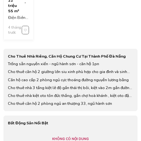
22
oto điện
triệu
biên phủ
55 m²
gần mẹ
Điện Biên
nhu gần
Phủ, Thanh
siêu thị
4 tháng
Khê
coopmart,
trước
District, Đà
kiệt vào
Nẵng,
5m5 gần
Vietnam
đường
chính
Cho Thuê Nhà Riêng, Căn Hộ Chung Cư Tại Thành Phố Đà Nẵng
Trống sẵn nguyễn xiển - ngũ hành sơn - căn hộ 1pn
Cho thuê căn hộ 2 giường lớn siu xinh phù hợp cho gia đình và sinh
viên
Căn hộ cao cấp 2 phòng ngủ cực thoáng đường nguyễn lương bằng
Cho thuê nhà 3 tầng kiệt lê độ gần thái thị bôi, kiệt vào 2m gần đường
chính
Cho thuê nhà kiệt oto tôn đức thắng, gần chợ hoà khánh , kiệt oto đậu
đỗ
Cho thuê căn hộ 2 phòng ngủ an thượng 33, ngũ hành sơn
Bất Động Sản Nổi Bật
KHÔNG CÓ NỘI DUNG