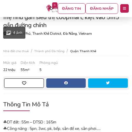
0
Cho thuê nhà 3 tầng kiệt oto điện biên phủ gần
ĐĂNG TIN
ĐĂNG NHẬP
mẹ nhu gần siêu thị coopmart, kiệt vào 5m5
gần đường chính
4 ảnh
Điện Biên Phủ, Thanh Khê District, Đà Nẵng, Vietnam
Nhà đất cho thuê
Thành phố Đà Nẵng
Quận Thanh Khê
Mức giá
Diện tích
Phòng ngủ
22 triệu
55m²
5
Thông Tin Mô Tả
☘DT đất : 55m – DTSD : 165m
☘Công năng : 5pn, 3wc, pk, bếp, sân để xe, sân phơi…..