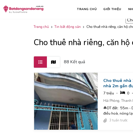
Lo
Nhà đất bán
Nhà đất cho thuê
TRANG CHỦ
GIỚI THIỆU
NH
C
ri
c
Trang chủ
Tin bất động sản
Cho thuê nhà riêng, căn hộ 
Cho thuê nhà riêng, căn h
88 Kết quả
Cho thuê nhà
nhà 2m gần đ
7 triệu
0
Hải Phòng, Thanh 
☘DT đất : 55m - DTSD : 110m ☘Công năng : 3pn, 2wc, pk, bếp, sân để xe..... ☘️Nội thất :
điều hoà, nóng lạnh
3 tuần trước