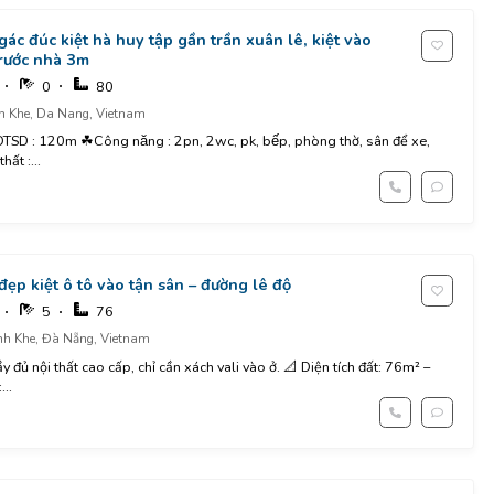
 gác đúc kiệt hà huy tập gần trần xuân lê, kiệt vào
trước nhà 3m
0
80
h Khe, Da Nang, Vietnam
hất :...
ẹp kiệt ô tô vào tận sân – đường lê độ
5
76
nh Khe, Đà Nẵng, Vietnam
y đủ nội thất cao cấp, chỉ cần xách vali vào ở. 📐 Diện tích đất: 76m² –
...