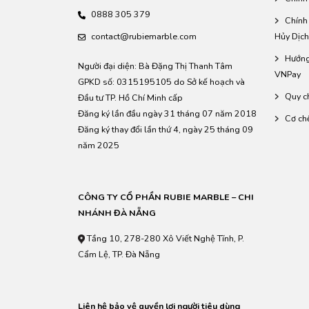
0888 305 379
Chính
contact@rubiemarble.com
Hủy Dịch
Hướng
Người đại diện: Bà Đặng Thị Thanh Tâm
VNPay
GPKD số: 0315195105 do Sở kế hoạch và
Quy c
Đầu tư TP. Hồ Chí Minh cấp
Đăng ký lần đầu ngày 31 tháng 07 năm 2018
Cơ ch
Đăng ký thay đổi lần thứ 4, ngày 25 tháng 09
năm 2025
CÔNG TY CỔ PHẦN RUBIE MARBLE – CHI
NHÁNH ĐÀ NẴNG
Tầng 10, 278-280 Xô Viết Nghệ Tĩnh, P.
Cẩm Lệ, TP. Đà Nẵng
Liên hệ bảo vệ quyền lợi người tiêu dùng