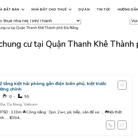
ại nhà đất
Khu vực
Giá
Diện tích
Dự
À ĐẤT BÁN
NHÀ ĐẤT CHO THUÊ
DỰ ÁN
TIN TỨC
HƯỚNG DẪ
ho thuê nhà
Tất cả
Tất cả
Tất cả
Tấ
êng, căn hộ
hung cư
chung cư tại Quận Thanh Khê Thành phố Đà Nẵng
ộ chung cư tại Quận Thanh Khê Thành
 2 tầng kiệt hải phòng gần điện biên phủ, kiệt trước
ường chính
0
55
Khe, Da Nang, Vietnam
..... 💵Giá...