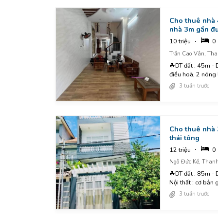
Cho thuê nhà 
nhà 3m gần đ
10 triệu
0
Trần Cao Vân, Tha
☘DT đất : 45m - D
điều hoà, 2 nóng 
3 tuần trước
Cho thuê nhà
thái tông
12 triệu
0
Ngô Đức Kế, Thanh
☘DT đất : 85m - D
Nội thất : cơ bản g
3 tuần trước