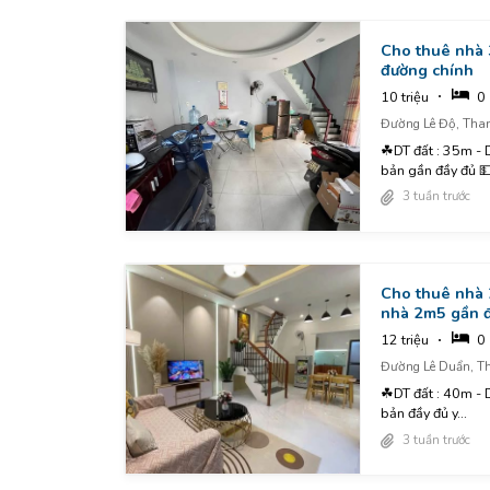
Cho thuê nhà 
đường chính
10 triệu
0
Đường Lê Độ, Tha
☘DT đất : 35m - DTSD : 105m ☘Công năng : 3pn, 3wc, pk, bếp, sân phơi..... ☘️Nội thất : cơ
bản gần đầy đủ 💵G
3 tuần trước
Cho thuê nhà 
nhà 2m5 gần 
12 triệu
0
Đường Lê Duẩn, T
☘DT đất : 40m - DTSD : 80m ☘Công năng : 2pn, 2wc, pk, bếp, sân phơi..... ☘️Nội thất : cơ
bản đầy đủ y...
3 tuần trước