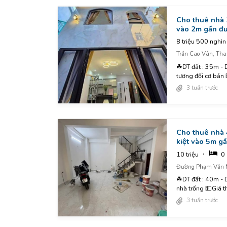
Cho thuê nhà
vào 2m gần đư
8 triệu 500 nghìn
Trần Cao Vân, Tha
☘DT đất : 35m - DTSD : 70m ☘Công năng : 3pn, 2wc, pk, bếp, sân phơi..... ☘Nội thất :
tương đối cơ bản 
3 tuần trước
Cho thuê nhà 
kiệt vào 5m g
10 triệu
0
Đường Phạm Văn N
☘DT đất : 40m - D
nhà trống 💵Giá th
3 tuần trước