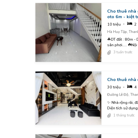
Cho thuê nhà
oto 6m - kiệt 
10 triệu
2
Hà Huy Tập, Than
☘DT đất : 80m - DTSD : 120m ☘Công năng : 2pn, 2wc, pk, bếp, phòng thờ, sân để xe,
sân phơi..... ☘️Nội t
3 tuần trước
Cho thuê nhà đ
30 triệu
4
Đường Lê Độ, Tha
✨ Nhà rộng rãi, đầ
Diện tích sử dụng:
1 tháng trước