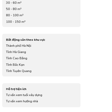
30 - 60 m²
50 - 80 m²
80 - 100 m²
100 - 150 m²
Bất động sản theo khu vực
Thành phố Hà Nội
Tỉnh Hà Giang
Tỉnh Cao Bằng
Tỉnh Bắc Kạn
Tỉnh Tuyên Quang
Tỉnh Lào Cai
Tỉnh Điện Biên
Hỗ trợ tiện ích
Tỉnh Lai Châu
Tư vấn xem tuổi xây dựng
Tỉnh Sơn La
Tư vấn xem hướng nhà
Tỉnh Yên Bái
Tỉnh Hoà Bình