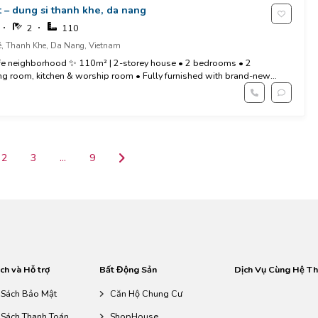
 – dung si thanh khe, da nang
2
110
, Thanh Khe, Da Nang, Vietnam
safe neighborhood ✨ 110m² | 2-storey house • 2 bedrooms • 2
ng room, kitchen & worship room • Fully furnished with brand-new
es: ✔...
2
3
...
9
ch và Hỗ trợ
Bất Động Sản
Dịch Vụ Cùng Hệ T
 Sách Bảo Mật
Căn Hộ Chung Cư
 Sách Thanh Toán
ShopHouse