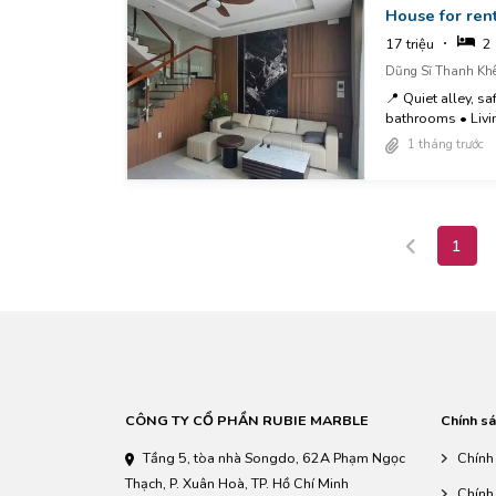
House for rent
17 triệu
2
Dũng Sĩ Thanh Khê
📍 Quiet alley, 
bathrooms • Livi
furniture 🛋 Includ
1 tháng trước
1
CÔNG TY CỔ PHẦN RUBIE MARBLE
Chính sá
Tầng 5, tòa nhà Songdo, 62A Phạm Ngọc
Chính
Thạch, P. Xuân Hoà, TP. Hồ Chí Minh
Chính