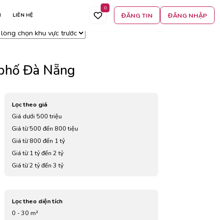
0
 án
Lọc thêm
Tìm kiếm
ĐĂNG TIN
ĐĂNG NHẬP
N
LIÊN HỆ
t cả
 phố Đà Nẵng
Lọc theo giá
Giá dưới 500 triệu
Giá từ 500 đến 800 tiệu
Giá từ 800 đến 1 tỷ
Giá từ 1 tỷ đến 2 tỷ
Giá từ 2 tỷ đến 3 tỷ
Giá từ 3 tỷ đến 4 tỷ
Giá từ 5 tỷ đến 7 tỷ
Lọc theo diện tích
0 - 30 m²