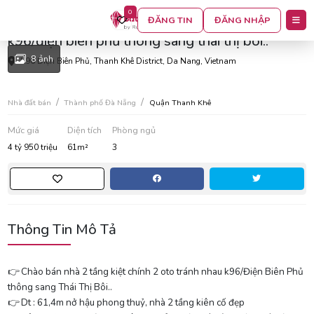
0
Chào bán nhà 2 tầng kiệt chính 2 oto tránh nhau
ĐĂNG TIN
ĐĂNG NHẬP
k96/điện biên phủ thông sang thái thị bôi..
8 ảnh
K96 Điện Biên Phủ, Thanh Khê District, Da Nang, Vietnam
Nhà đất bán
Thành phố Đà Nẵng
Quận Thanh Khê
Mức giá
Diện tích
Phòng ngủ
4 tỷ 950 triệu
61m²
3
Thông Tin Mô Tả
👉 Chào bán nhà 2 tầng kiệt chính 2 oto tránh nhau k96/Điện Biên Phủ
thông sang Thái Thị Bôi..
👉 Dt : 61,4m nở hậu phong thuỷ, nhà 2 tầng kiên cố đẹp