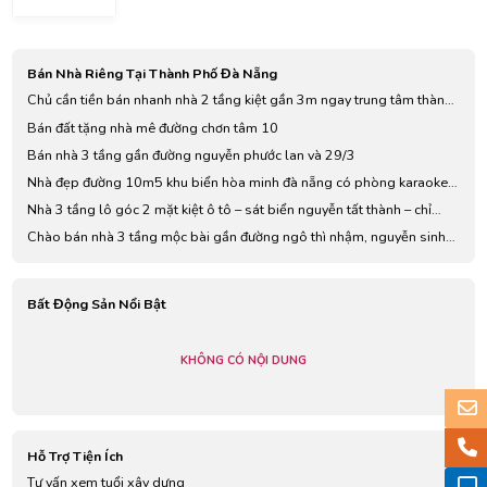
sang thái
Nang,
thị bôi..
Vietnam
Bán Nhà Riêng Tại Thành Phố Đà Nẵng
Chủ cần tiền bán nhanh nhà 2 tầng kiệt gần 3m ngay trung tâm thành
phố
Bán đất tặng nhà mê đường chơn tâm 10
Bán nhà 3 tầng gần đường nguyễn phước lan và 29/3
Nhà đẹp đường 10m5 khu biển hòa minh đà nẵng có phòng karaoke,
full nội thất cao cấp.
Nhà 3 tầng lô góc 2 mặt kiệt ô tô – sát biển nguyễn tất thành – chỉ
4.65 t.ỷ .
Chào bán nhà 3 tầng mộc bài gần đường ngô thì nhậm, nguyễn sinh
sắc
Bất Động Sản Nổi Bật
KHÔNG CÓ NỘI DUNG
Hỗ Trợ Tiện Ích
Tư vấn xem tuổi xây dựng