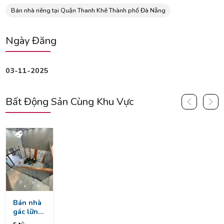
Bán nhà riêng tại Quận Thanh Khê Thành phố Đà Nẵng
Ngày Đăng
03-11-2025
Bất Động Sản Cùng Khu Vực
Bán nhà
gác lững
mới