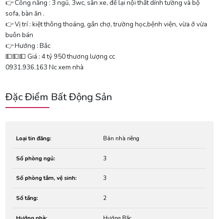
👉 Công năng : 3 ngủ, 3wc, sân xe, để lại nội thất dính tường và bộ
sofa, bàn ăn .
👉 Vị trí : kiệt thông thoáng, gần chợ, trường học,bệnh viện, vừa ở vừa
buôn bán
👉 Hướng : Bắc
💵💵💵 Giá : 4 tỷ 950 thương lượng cc
0931.936.163 Nc xem nhà
Đặc Điểm Bất Động Sản
Loại tin đăng:
Bán nhà riêng
Số phòng ngủ:
3
Số phòng tắm, vệ sinh:
3
Số tầng:
2
Hướng nhà:
Hướng Bắc