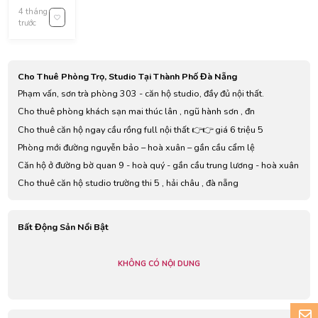
Trung, Cẩm
4 tháng
Lệ District,
trước
Da Nang,
Vietnam
Cho Thuê Phòng Trọ, Studio Tại Thành Phố Đà Nẵng
Phạm vấn, sơn trà phòng 303 - căn hộ studio, đầy đủ nội thất.
Cho thuê phòng khách sạn mai thúc lân , ngũ hành sơn , đn
Cho thuê căn hộ ngay cầu rồng full nội thất 👉👉 giá 6 triệu 5
Phòng mới đường nguyễn bảo – hoà xuân – gần cầu cẩm lệ
Căn hộ ở đường bờ quan 9 - hoà quý - gần cầu trung lương - hoà xuân
Cho thuê căn hộ studio trường thi 5 , hải châu , đà nẵng
Bất Động Sản Nổi Bật
KHÔNG CÓ NỘI DUNG