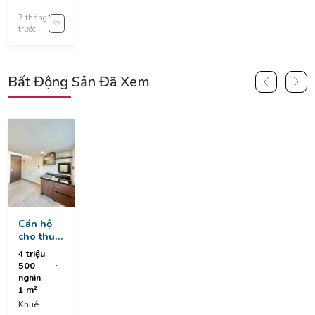
đình tựu
Tập, Thanh
và
7 tháng
Khê
nguyễn
trước
District, Đà
phước
Nẵng,
nguyên,
Vietnam
kiệt vào
2m5 gần
Bất Động Sản Đã Xem
đường
chính
Căn hộ
cho thuê
khu vực
4 triệu
khuê
500
trung,
nghìn
cẩm lệ
1 m²
Khuê