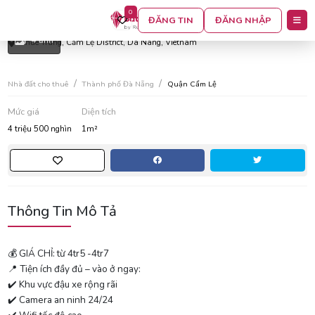
0
Căn hộ cho thuê khu vực khuê trung, cẩm lệ
ĐĂNG TIN
ĐĂNG NHẬP
4 ảnh
Khuê Trung, Cẩm Lệ District, Da Nang, Vietnam
Nhà đất cho thuê
Thành phố Đà Nẵng
Quận Cẩm Lệ
Mức giá
Diện tích
4 triệu 500 nghìn
1m²
Thông Tin Mô Tả
💰 GIÁ CHỈ: từ 4tr5 -4tr7
📍 Tiện ích đầy đủ – vào ở ngay:
✔️ Khu vực đậu xe rộng rãi
✔️ Camera an ninh 24/24