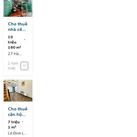
Cho thuê
nhà c4
160m² -
10
số 27 hà
triệu
đông 1 –
160 m²
gần hà
27 Hà
huy tập,
Đông 1,
gần biển
1 năm
Thanh Khê
thanh
trước
District, Da
khê
Nang,
Vietnam
Cho thuê
căn hộ
rất đẹp,
7 triệu
mới xây
1 m²
trung
Lê Đình Lý,
tâm tp