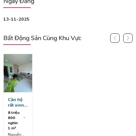
Ngày Đăng
13-11-2025
Bất Động Sản Cùng Khu Vực
Căn hộ
rất xinn
đường
8 triệu
nguyễn
800
công trứ
nghìn
- sơn trà
1 m²
Nguyễn