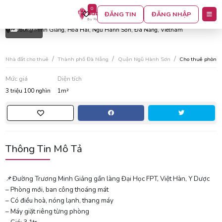
0
Phòng trọ ở ngũ hành sơn
ĐĂNG TIN
ĐĂNG NHẬP
4 ảnh
Trương Minh Giảng, Hoa Hai, Ngũ Hành Sơn, Đà Nẵng, Vietnam
Nhà đất cho thuê
Thành phố Đà Nẵng
Quận Ngũ Hành Sơn
Cho thuê phòng t
Mức giá
Diện tích
3 triệu 100 nghìn
1m²
Thông Tin Mô Tả
📌Đường Trương Minh Giảng gần làng Đại Học FPT, Việt Hàn, Y Dược
– Phòng mới, ban công thoáng mát
– Có điều hoà, nóng lạnh, thang máy
– Máy giặt riêng từng phòng