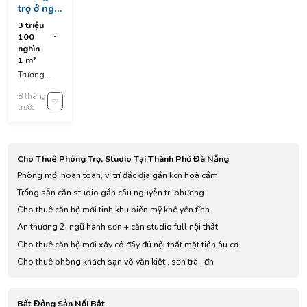
trọ ở ngũ
hành sơn
3 triệu
100
nghìn
1 m²
Trương
Minh
8 tháng
Giảng, Hoa
trước
Hai, Ngũ
Hành Sơn,
Đà Nẵng,
Vietnam
Cho Thuê Phòng Trọ, Studio Tại Thành Phố Đà Nẵng
Phòng mới hoàn toàn, vị trí đắc địa gần kcn hoà cầm
Trống sẵn căn studio gần cầu nguyễn tri phương
Cho thuê căn hộ mới tinh khu biển mỹ khê yên tĩnh
An thượng 2, ngũ hành sơn + căn studio full nội thất
Cho thuê căn hộ mới xây có đầy đủ nội thất mặt tiền âu cơ
Cho thuê phòng khách sạn võ văn kiệt , sơn trà , đn
Bất Động Sản Nổi Bật