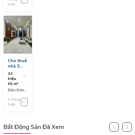
Liên Chiểu,
trước
Da Nang,
Vietnam
Cho thuê
nhà 3
tầng kiệt
22
oto điện
triệu
biên phủ
55 m²
gần mẹ
Điện Biên
nhu gần
Phủ, Thanh
siêu thị
4 tháng
Khê
coopmart,
trước
District, Đà
kiệt vào
Nẵng,
5m5 gần
Vietnam
đường
chính
Bất Động Sản Đã Xem