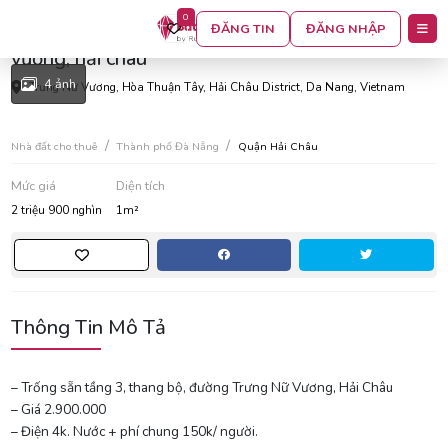
0
- trống sẵn tầng 3, thang bộ, đường trưng nữ
ĐĂNG TIN
ĐĂNG NHẬP
vương, hải châu
4 ảnh
Trưng Nữ Vương, Hòa Thuận Tây, Hải Châu District, Da Nang, Vietnam
Nhà đất cho thuê
Thành phố Đà Nẵng
Quận Hải Châu
Mức giá
Diện tích
2 triệu 900 nghìn
1m²
Thông Tin Mô Tả
– Trống sẵn tầng 3, thang bộ, đường Trưng Nữ Vương, Hải Châu
– Giá 2.900.000
– Điện 4k. Nước + phí chung 150k/ người.