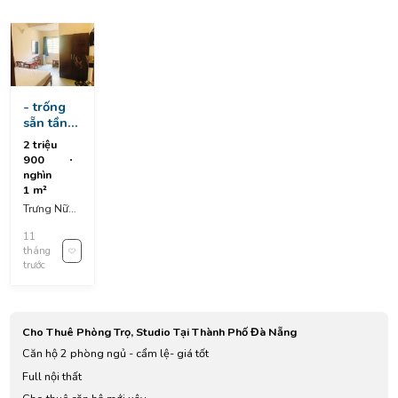
- trống
sẵn tầng
3, thang
2 triệu
bộ,
900
đường
nghìn
trưng nữ
1 m²
vương,
Trưng Nữ
hải châu
Vương,
11
Hòa Thuận
tháng
Tây, Hải
trước
Châu
District, Da
Nang,
Vietnam
Cho Thuê Phòng Trọ, Studio Tại Thành Phố Đà Nẵng
Căn hộ 2 phòng ngủ - cẩm lệ- giá tốt
Full nội thất