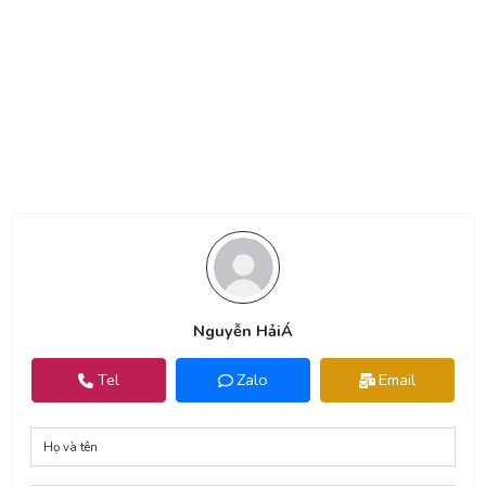
Nguyễn HảiÁ
Tel
Zalo
Email