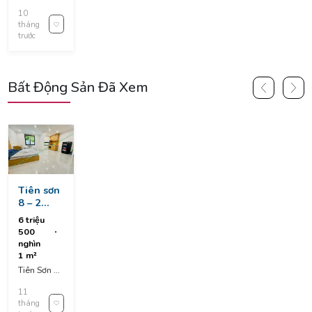
Mỹ An,
10
Ngũ Hành
tháng
Sơn, Đà
trước
Nẵng,
Vietnam
Bất Động Sản Đã Xem
Tiên sơn
8 – 2
phòng
6 triệu
mới keng
500
giá rẻ
nghìn
1 m²
Tiên Sơn 8,
Hòa
11
Cường,
tháng
Hòa Cường