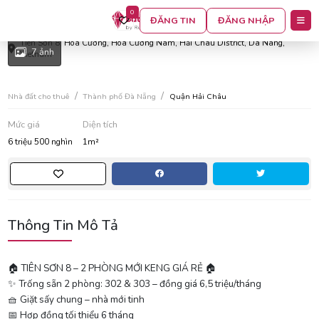
0
Tiên sơn 8 – 2 phòng mới keng giá rẻ
ĐĂNG TIN
ĐĂNG NHẬP
Tiên Sơn 8, Hòa Cường, Hòa Cường Nam, Hải Châu District, Da Nang,
7 ảnh
Vietnam
Nhà đất cho thuê
Thành phố Đà Nẵng
Quận Hải Châu
Mức giá
Diện tích
6 triệu 500 nghìn
1m²
Thông Tin Mô Tả
🏠 TIÊN SƠN 8 – 2 PHÒNG MỚI KENG GIÁ RẺ 🏠
✨ Trống sẵn 2 phòng: 302 & 303 – đồng giá 6,5 triệu/tháng
🧺 Giặt sấy chung – nhà mới tinh
📅 Hợp đồng tối thiểu 6 tháng