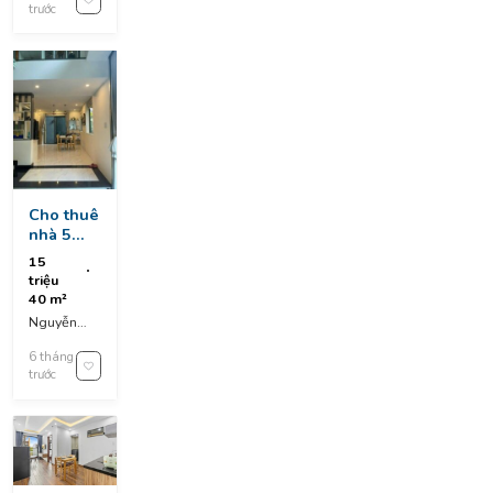
trước
Cho thuê
nhà 5
tầng kiệt
15
ô tô
triệu
nguyễn
40 m²
hữu thọ,
Nguyễn
hải châu
Hữu Thọ,
6 tháng
Hải Châu,
trước
Da Nang,
Vietnam