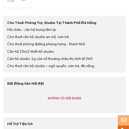
trước
Nam, Hải
Châu
District, Da
Nang,
Cho Thuê Phòng Trọ, Studio Tại Thành Phố Đà Nẵng
Vietnam
Hải châu - căn hộ trung tâm tp
Cho thuê căn hộ studio an mỹ, sơn trà
Cho thuê phòng đường phùng hưng - thanh khê
Căn hộ 25m2 thiết kế studio.
Căn hộ studio 1g cửa sổ thoáng châu thị vĩnh tế 3tr5
Cho thuê căn hộ studio – ngô quyền, sơn trà, đà nẵng
Bất Động Sản Nổi Bật
KHÔNG CÓ NỘI DUNG
Hỗ Trợ Tiện Ích