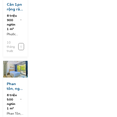
Căn 1pn
rộng rãi,
có ban
8 triệu
công,
900
tầng 4
nghìn
1 m²
Phước
Trường 12,
10
Sơn Trà, Da
tháng
Nang,
trước
Vietnam
Phan
tôn, ngũ
hành sơn
6 triệu
+ full nội
500
thất đầy
nghìn
đủ
1 m²
Phan Tôn,