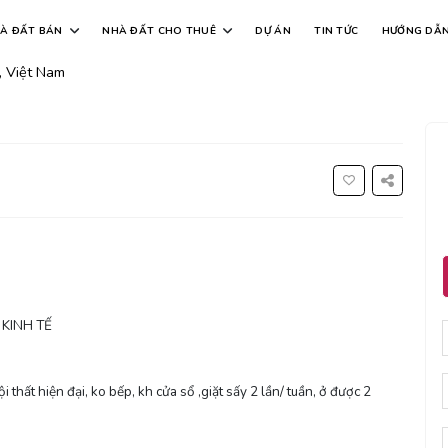
ản gần đại học kinh tế
À ĐẤT BÁN
NHÀ ĐẤT CHO THUÊ
DỰ ÁN
TIN TỨC
HƯỚNG DẪ
 Việt Nam
KINH TẾ
 thất hiện đại, ko bếp, kh cửa sổ ,giặt sấy 2 lần/ tuần, ở được 2