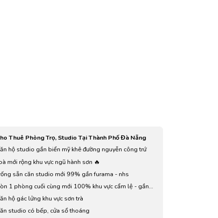
ho Thuê Phòng Trọ, Studio Tại Thành Phố Đà Nẵng
ăn hộ studio gần biển mỹ khê đường nguyễn công trứ
oà mới rộng khu vực ngũ hành sơn 🔥
rống sẵn căn studio mới 99% gần furama - nhs
òn 1 phòng cuối cùng mới 100% khu vực cẩm lệ - gần
guyễn hữu thọ
ăn hộ gác lửng khu vực sơn trà
ăn studio có bếp, cửa sổ thoáng