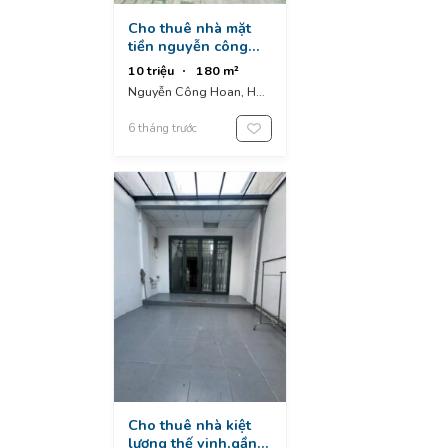
Cho thuê nhà mặt
tiền nguyễn công
hoan, hoà an, cẩm lệ
10 triệu
180 m²
(gần bến xe)
Nguyễn Công Hoan, Hòa
An, Cẩm Lệ District, Đà
Nẵng, Vietnam
6 tháng trước
Cho thuê nhà kiệt
lương thế vinh,gần