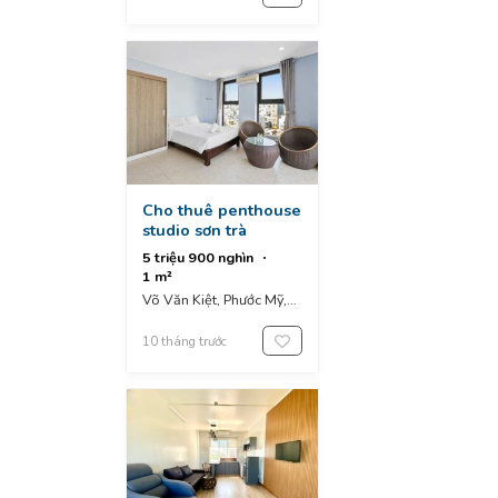
Cho thuê penthouse
studio sơn trà
5 triệu 900 nghìn
1 m²
Võ Văn Kiệt, Phước Mỹ,
Sơn Trà, Da Nang,
Vietnam
10 tháng trước