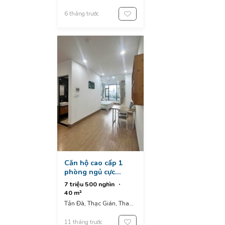
District, Đà Nẵng,
Vietnam
6 tháng trước
Căn hộ cao cấp 1
phòng ngủ cực
thoáng gần đường
7 triệu 500 nghìn
tản đà, thanh khê.
40 m²
Tản Đà, Thạc Gián, Thanh
Khê District, Đà Nẵng,
Vietnam
11 tháng trước