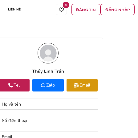
0
ĐĂNG TIN
ĐĂNG NHẬP
N
LIÊN HỆ
Thủy Linh Trần
Tel
Zalo
Email