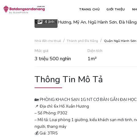
Phòng khach sạn 1g nt cơ b
TRANG CHỦ
GIỚI THIỆU
NH
Hồ Xuân Hương, Mỹ An, Ngũ Hành Sơn, Đà Nẵng,
4 ảnh
Nhà đất cho thuê
Thành phố Đà Nẵng
Quận Ngũ Hành Sơn
Mức giá
Diện tích
3 triệu 500 nghìn
1m²
Thông Tin Mô Tả
🏡 PHÒNG KHACH SẠN 1G NT CƠ BẢN GẦN ĐẠI HỌC 
📌 Địa chỉ: 6x Hồ Xuân Hương
– Số Phòng: P302
– Mô tả: Loại phòng 1 giường, kiểu khách sạn mới tinh, nội
người, thang máy
💰 Giá: 3TR5