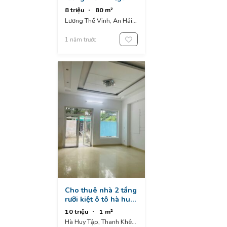
cầu rồng
8 triệu
80 m²
Lương Thế Vinh, An Hải,
An Hải Đông, Sơn Trà, Đà
Nẵng, Vietnam
1 năm trước
Cho thuê nhà 2 tầng
rưỡi kiệt ô tô hà huy
tập
10 triệu
1 m²
Hà Huy Tập, Thanh Khê