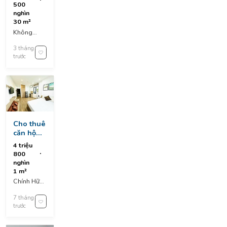
- tuyệt
500
đẹp
nghìn
30 m²
Không
nhập địa
3 tháng
chỉ
trước
Cho thuê
căn hộ
chính
4 triệu
hữu , sơn
800
trà , đà
nghìn
nẵng
1 m²
Chính Hữu,
An Hải, Sơn
7 tháng
Trà, Da
trước
Nang,
Vietnam