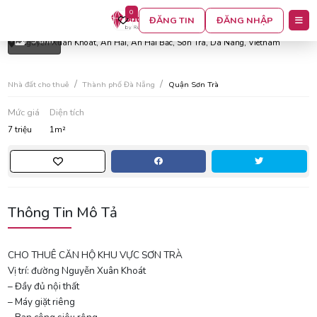
0
Cho thuê căn hộ khu vực sơn trà
ĐĂNG TIN
ĐĂNG NHẬP
5 ảnh
Nguyễn Xuân Khoát, An Hải, An Hải Bắc, Sơn Trà, Da Nang, Vietnam
Nhà đất cho thuê
Thành phố Đà Nẵng
Quận Sơn Trà
Mức giá
Diện tích
7 triệu
1m²
Thông Tin Mô Tả
CHO THUÊ CĂN HỘ KHU VỰC SƠN TRÀ
Vị trí: đường Nguyễn Xuân Khoát
– Đầy đủ nội thất
– Máy giặt riêng