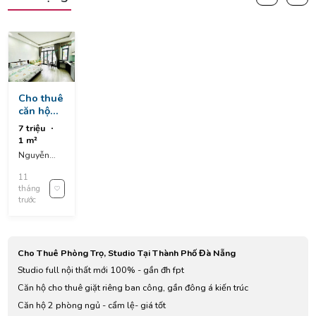
Cho thuê
căn hộ
khu vực
7 triệu
sơn trà
1 m²
Nguyễn
Xuân
11
Khoát, An
tháng
Hải, An Hải
trước
Bắc, Sơn
Trà, Da
Nang,
Vietnam
Cho Thuê Phòng Trọ, Studio Tại Thành Phố Đà Nẵng
Studio full nội thất mới 100% - gần đh fpt
Căn hộ cho thuê giặt riêng ban công, gần đông á kiến trúc
Căn hộ 2 phòng ngủ - cẩm lệ- giá tốt