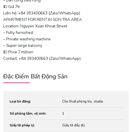
– Ban công siêu rộng
💵 Giá 7tr
Liên hệ: +84 393400663 (Zalo/WhatsApp)
APARTMENT FOR RENT IN SON TRA AREA
Location: Nguyen Xuan Khoat Street
– Fully furnished
– Private washing machine
– Super large balcony
💵 Price 7 million
Contact: +84 393400663 (Zalo/WhatsApp)
Đặc Điểm Bất Động Sản
Loại tin đăng:
Cho thuê phòng trọ, studio
Số phòng tắm, vệ sinh:
1
Giấy tờ pháp lý:
Giấy tờ đầy đủ