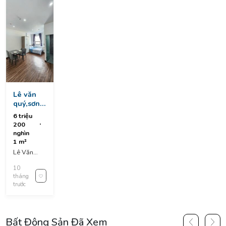
Lê văn
quý,sơn
trà -
6 triệu
trống sẵn
200
căn full
nghìn
nội thất
1 m²
Lê Văn
Quý, An
10
Hải, An Hải
tháng
Bắc, Sơn
trước
Trà, Da
Nang,
Vietnam
Bất Động Sản Đã Xem