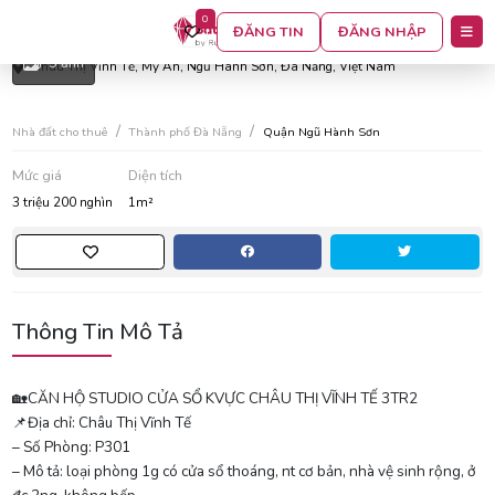
0
Căn hộ studio cửa sổ kvực châu thị vĩnh tế 3tr2
ĐĂNG TIN
ĐĂNG NHẬP
5 ảnh
Châu Thị Vĩnh Tế, Mỹ An, Ngũ Hành Sơn, Đà Nẵng, Việt Nam
Nhà đất cho thuê
Thành phố Đà Nẵng
Quận Ngũ Hành Sơn
Mức giá
Diện tích
3 triệu 200 nghìn
1m²
Thông Tin Mô Tả
🏡CĂN HỘ STUDIO CỬA SỔ KVỰC CHÂU THỊ VĨNH TẾ 3TR2
📌Địa chỉ: Châu Thị Vĩnh Tế
– Số Phòng: P301
– Mô tả: loại phòng 1g có cửa sổ thoáng, nt cơ bản, nhà vệ sinh rộng, ở