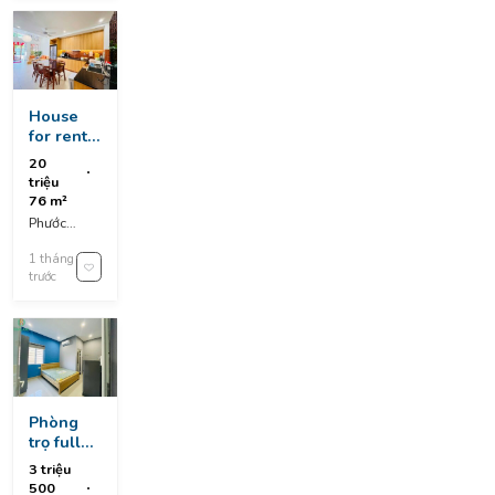
House
for rent –
3-storey
20
house on
triệu
phuoc
76 m²
tuong 4
Phước
street
Tường 4,
1 tháng
An Khe, Da
trước
Nang,
Vietnam
Phòng
trọ full
nội thất
3 triệu
khu vực
500