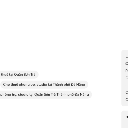
C

P
 thuê tại Quận Sơn Trà
C
Cho thuê phòng trọ, studio tại Thành phố Đà Nẵng
C
g
C
 phòng trọ, studio tại Quận Sơn Trà Thành phố Đà Nẵng
k
C
B