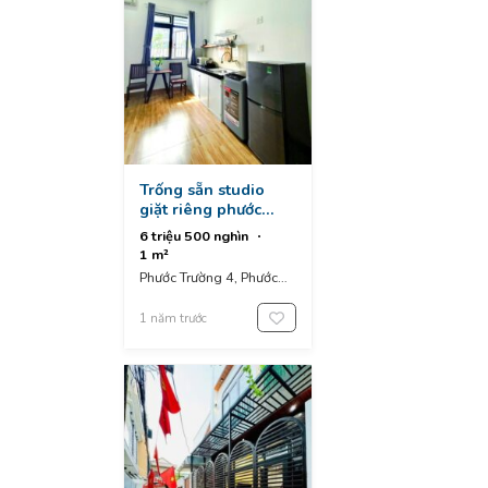
Trống sẵn studio
giặt riêng phước
trường 4, sơn trà
6 triệu 500 nghìn
1 m²
Phước Trường 4, Phước
Mỹ, Sơn Trà, Da Nang,
Vietnam
1 năm trước