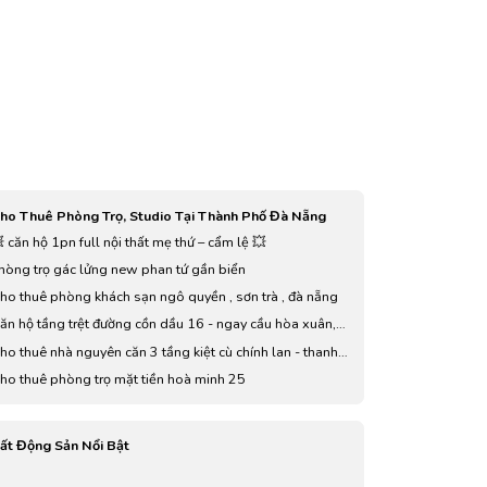
ho Thuê Phòng Trọ, Studio Tại Thành Phố Đà Nẵng
 căn hộ 1pn full nội thất mẹ thứ – cẩm lệ 💥
hòng trọ gác lửng new phan tứ gần biển
ho thuê phòng khách sạn ngô quyền , sơn trà , đà nẵng
ăn hộ tầng trệt đường cồn dầu 16 - ngay cầu hòa xuân,
ần đh đông á kiến trúc
ho thuê nhà nguyên căn 3 tầng kiệt cù chính lan - thanh
hê, sát kiệt oôt
ho thuê phòng trọ mặt tiền hoà minh 25
ất Động Sản Nổi Bật