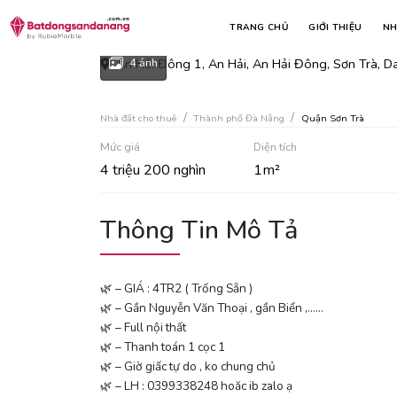
Cho thuê phòng an hải đông 
TRANG CHỦ
GIỚI THIỆU
NH
An Hải Đông 1, An Hải, An Hải Đông, Sơn Trà, D
4 ảnh
Nhà đất cho thuê
Thành phố Đà Nẵng
Quận Sơn Trà
Mức giá
Diện tích
4 triệu 200 nghìn
1m²
Thông Tin Mô Tả
🌿 – GIÁ : 4TR2 ( Trống Sẵn )
🌿 – Gần Nguyễn Văn Thoại , gần Biển ,……
🌿 – Full nội thất
🌿 – Thanh toán 1 cọc 1
🌿 – Giờ giấc tự do , ko chung chủ
🌿 – LH : 0399338248 hoăc ib zalo ạ