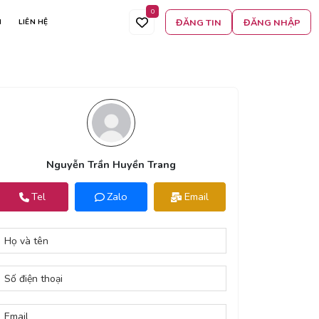
0
ĐĂNG TIN
ĐĂNG NHẬP
N
LIÊN HỆ
Nguyễn Trần Huyền Trang
Tel
Zalo
Email