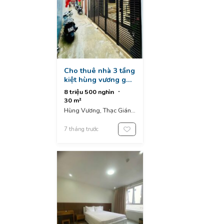
Cho thuê nhà 3 tầng
kiệt hùng vương gần
siêu thị go và chợ
8 triệu 500 nghìn
cồn, kiệt vào 2m5
30 m²
gần đường chính
Hùng Vương, Thạc Gián,
Thanh Khê District, Đà
Nẵng, Vietnam
7 tháng trước