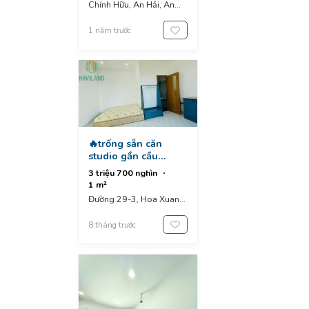
Chính Hữu, An Hải, An
Hải Bắc, Sơn Trà, Da
Nang, Vietnam
1 năm trước
🔥trống sẵn căn
studio gần cầu
nguyễn tri phương -
3 triệu 700 nghìn
hoà xuân🔥
1 m²
Đường 29-3, Hoa Xuan,
Cẩm Lệ District, Đà
Nẵng, Vietnam
8 tháng trước