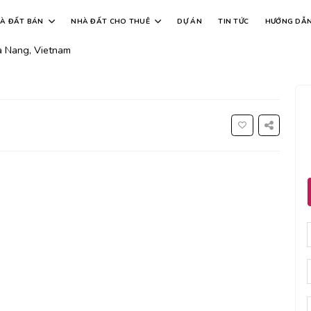
1 , sơn trà ,đn
À ĐẤT BÁN
NHÀ ĐẤT CHO THUÊ
DỰ ÁN
TIN TỨC
HƯỚNG DẪ
a Nang, Vietnam