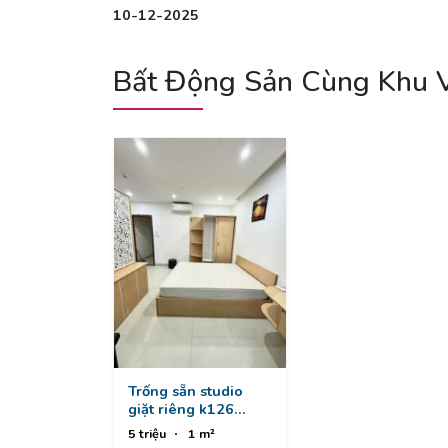
10-12-2025
Bất Động Sản Cùng Khu 
Trống sẵn studio
giặt riêng k126
chính hữu, sơn trà
5 triệu
1 m²