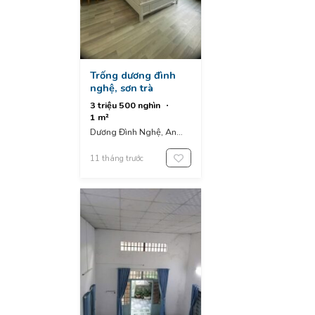
Trống dương đình
nghệ, sơn trà
3 triệu 500 nghìn
1 m²
Dương Đình Nghệ, An
Hải, An Hải Bắc, Sơn Trà,
Da Nang, Vietnam
11 tháng trước