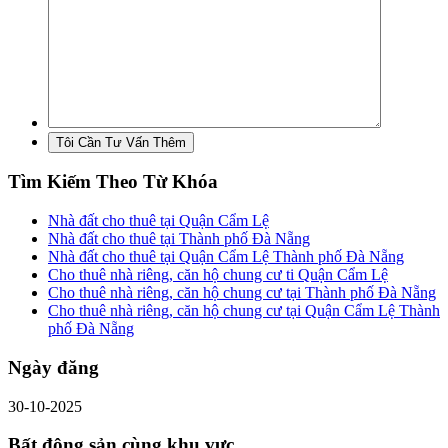
Tìm Kiếm Theo Từ Khóa
Nhà đất cho thuê tại Quận Cẩm Lệ
Nhà đất cho thuê tại Thành phố Đà Nẵng
Nhà đất cho thuê tại Quận Cẩm Lệ Thành phố Đà Nẵng
Cho thuê nhà riêng, căn hộ chung cư ti Quận Cẩm Lệ
Cho thuê nhà riêng, căn hộ chung cư tại Thành phố Đà Nẵng
Cho thuê nhà riêng, căn hộ chung cư tại Quận Cẩm Lệ Thành
phố Đà Nẵng
Ngày đăng
30-10-2025
Bất động sản cùng khu vực