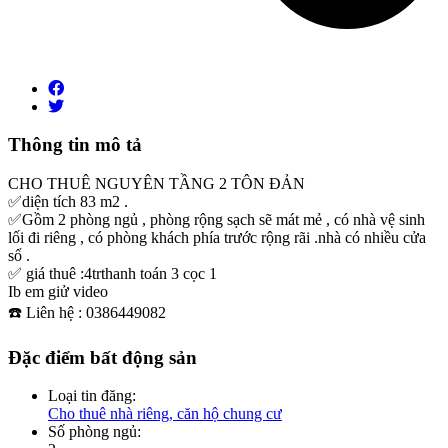
Thông tin mô tả
CHO THUÊ NGUYÊN TẦNG 2 TÔN ĐẢN
✅diện tích 83 m2 .
✅Gồm 2 phòng ngủ , phòng rộng sạch sẽ mát mẻ , có nhà vệ sinh
lối đi riêng , có phòng khách phía trước rộng rãi .nhà có nhiều cửa
sổ .
✅ giá thuê :4trthanh toán 3 cọc 1
Ib em giử video
☎️ Liên hệ : 0386449082
Đặc điểm bất động sản
Loại tin đăng:
Cho thuê nhà riêng, căn hộ chung cư
Số phòng ngủ: