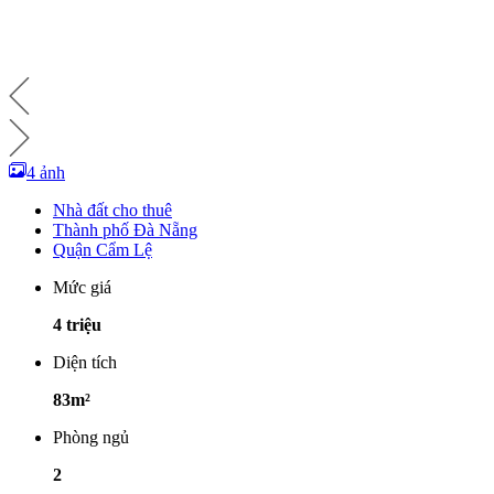
4 ảnh
Nhà đất cho thuê
Thành phố Đà Nẵng
Quận Cẩm Lệ
Mức giá
4 triệu
Diện tích
83m²
Phòng ngủ
2