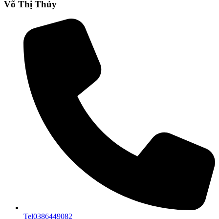
Võ Thị Thủy
Tel
0386449082