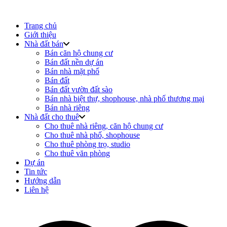
Trang chủ
Giới thiệu
Nhà đất bán
Bán căn hộ chung cư
Bán đất nền dự án
Bán nhà mặt phố
Bán đất
Bán đất vườn đất sào
Bán nhà biệt thự, shophouse, nhà phố thương mại
Bán nhà riêng
Nhà đất cho thuê
Cho thuê nhà riêng, căn hộ chung cư
Cho thuê nhà phố, shophouse
Cho thuê phòng trọ, studio
Cho thuê văn phòng
Dự án
Tin tức
Hướng dẫn
Liên hệ