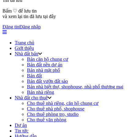
Tin đã lưu
Bấm ♡ để lưu tin
và xem lại tin đã lưu tại đây
Đăng tin
Đăng nhập
Trang chủ
Giới thiệu
Nhà đất bán
Bán căn hộ chung cư
Bán đất nền dự án
Bán nhà mặt phố
Bán đất
Bán đất vườn đất sào
Bán nhà biệt thự, shophouse, nhà phố thương mại
Bán nhà riêng
Nhà đất cho thuê
Cho thuê nhà riêng, căn hộ chung cư
Cho thuê nhà phố, shophouse
Cho thuê phòng trọ, studio
Cho thuê văn phòng
Dự án
Tin tức
Hướng dẫn