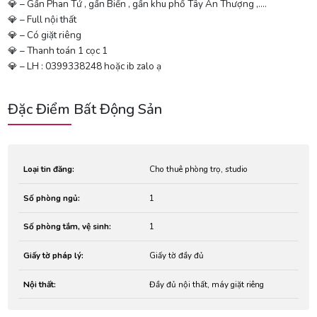
💎 – Gần Phan Tứ , gần Biển , gần khu phố Tây An Thượng ,….
💎 – Full nội thất
💎 – Có giặt riêng
💎 – Thanh toán 1 cọc 1
💎 – LH : 0399338248 hoặc ib zalo ạ
Đặc Điểm Bất Động Sản
Loại tin đăng:
Cho thuê phòng trọ, studio
Số phòng ngủ:
1
Số phòng tắm, vệ sinh:
1
Giấy tờ pháp lý:
Giấy tờ đầy đủ
Nội thất:
Đầy đủ nội thất, máy giặt riêng