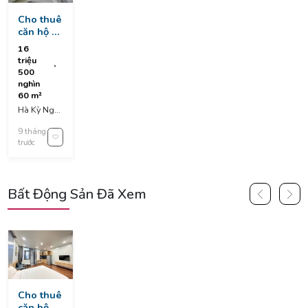
Cho thuê
căn hộ 1
phòng
16
ngủ cực
triệu
thoáng
500
cực
nghìn
thoáng(như
60 m²
hình
Hà Kỳ Ngộ,
đăng).
Mân Thái,
9 tháng
Sơn Trà, Da
trước
Nang,
Vietnam
Bất Động Sản Đã Xem
Cho thuê
căn hộ