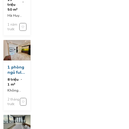
tiền hà
triệu
huy tập
50 m²
Hà Huy
Tập, Thanh
1 năm
Khê
trước
District, Đà
Nẵng,
Vietnam
1 phòng
ngủ full
tiện nghi
8 triệu
– cồn dầu
1 m²
24, cẩm
Không
lệ
nhập địa
2 tháng
chỉ
trước