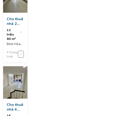
Cho thuê
nhà 2
tầng mặt
12
tiền bình
triệu
hoà -
80 m²
khuê
Bình Hòa
trung
1, Khuê
gần tt hội
4 tháng
Trung, Cẩm
chợ triễn
trước
Lệ, Da
lãm và cv
Nang,
thanh
Vietnam
niên
Cho thuê
nhà 4
tầng mặt
15