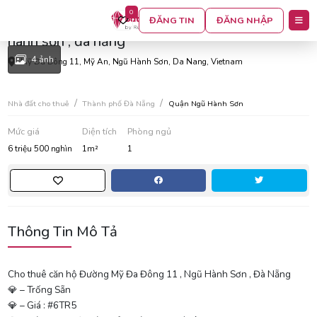
0
Cho thuê căn hộ đường mỹ đa đông 11 , ngũ
ĐĂNG TIN
ĐĂNG NHẬP
hành sơn , đà nẵng
4 ảnh
Mỹ Đa Đông 11, Mỹ An, Ngũ Hành Sơn, Da Nang, Vietnam
Nhà đất cho thuê
Thành phố Đà Nẵng
Quận Ngũ Hành Sơn
Mức giá
Diện tích
Phòng ngủ
6 triệu 500 nghìn
1m²
1
Thông Tin Mô Tả
Cho thuê căn hộ Đường Mỹ Đa Đông 11 , Ngũ Hành Sơn , Đà Nẵng
💎 – Trống Sẵn
💎 – Giá : #6TR5