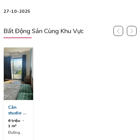
27-10-2025
Bất Động Sản Cùng Khu Vực
Căn
studio có
ban công
6 triệu
nguyễn
1 m²
cơ thạch,
Đường
ngũ hành
Nguyễn Cơ