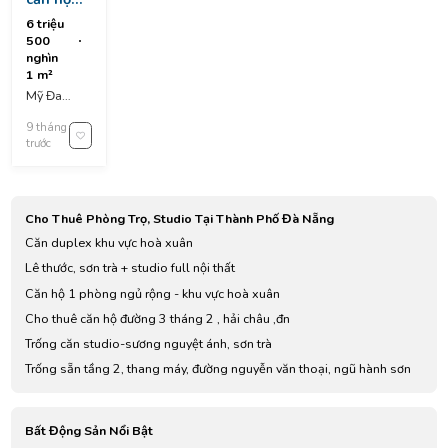
đường
6 triệu
mỹ đa
500
đông 11
nghìn
, ngũ
1 m²
hành sơn
Mỹ Đa
, đà nẵng
Đông 11,
9 tháng
Mỹ An,
trước
Ngũ Hành
Sơn, Da
Nang,
Vietnam
Cho Thuê Phòng Trọ, Studio Tại Thành Phố Đà Nẵng
Căn duplex khu vực hoà xuân
Lê thước, sơn trà + studio full nội thất
Căn hộ 1 phòng ngủ rộng - khu vực hoà xuân
Cho thuê căn hộ đường 3 tháng 2 , hải châu ,đn
Trống căn studio-sương nguyệt ánh, sơn trà
Trống sẵn tầng 2, thang máy, đường nguyễn văn thoại, ngũ hành sơn
Bất Động Sản Nổi Bật