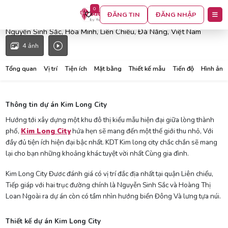
0
Kim Long City Đà Nẵng
ĐĂNG TIN
ĐĂNG NHẬP
Nguyễn Sinh Sắc, Hòa Minh, Liên Chiểu, Đà Nẵng, Việt Nam
4 ảnh
Tổng quan
Vị trí
Tiện ích
Mặt bằng
Thiết kế mẫu
Tiến độ
Hình ảnh
Thông tin dự án Kim Long City
Hướng tới xây dựng một khu đô thị kiểu mẫu hiện đại giữa lòng thành
phố,
Kim Long City
hứa hẹn sẽ mang đến một thế giới thu nhỏ, Với
đầy đủ tiện ích hiện đại bậc nhất. KDT Kim long city chắc chắn sẽ mang
lại cho bạn những khoảng khác tuyệt vời nhất Cùng gia đình.
Kim Long City Đươc đánh giá có vị trí đắc địa nhất tại quận Liên chiểu,
Tiếp giáp với hai trục đường chính là Nguyễn Sinh Sắc và Hoàng Thị
Loan Ngoài ra dự án còn có tầm nhìn hướng biển Đông Và lưng tựa núi.
Thiết kế dự án Kim Long City