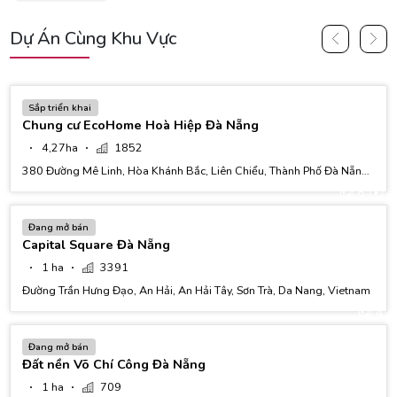
Dự Án Cùng Khu Vực
5
Sắp triển khai
Chung cư EcoHome Hoà Hiệp Đà Nẵng
4,27ha
1852
380 Đường Mê Linh, Hòa Khánh Bắc, Liên Chiểu, Thành Phố Đà Nẵng,
Việt Nam
8
Đang mở bán
Capital Square Đà Nẵng
1 ha
3391
Đường Trần Hưng Đạo, An Hải, An Hải Tây, Sơn Trà, Da Nang, Vietnam
4
Đang mở bán
Đất nền Võ Chí Công Đà Nẵng
1 ha
709