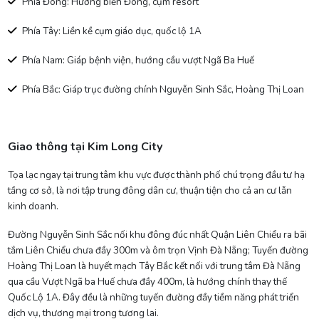
Phía Đông: Hướng biển Đông, cụm resort
Phía Tây: Liền kề cụm giáo dục, quốc lộ 1A
Phía Nam: Giáp bệnh viện, hướng cầu vượt Ngã Ba Huế
Phía Bắc: Giáp trục đường chính Nguyễn Sinh Sắc, Hoàng Thị Loan
Giao thông tại Kim Long City
Tọa lạc ngay tại trung tâm khu vực được thành phố chú trọng đầu tư hạ
tầng cơ sở, là nơi tập trung đông dân cư, thuận tiện cho cả an cư lẫn
kinh doanh.
Đường Nguyễn Sinh Sắc nối khu đông đúc nhất Quận Liên Chiểu ra bãi
tắm Liên Chiểu chưa đầy 300m và ôm trọn Vịnh Đà Nẵng; Tuyến đường
Hoàng Thị Loan là huyết mạch Tây Bắc kết nối với trung tâm Đà Nẵng
qua cầu Vượt Ngã ba Huế chưa đầy 400m, là hướng chính thay thế
Quốc Lộ 1A. Đây đều là những tuyến đường đầy tiềm năng phát triển
dịch vụ, thương mại trong tương lai.