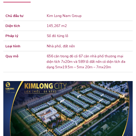
Chủ đầu tư
Kim Long Nam Group
Diện tích
145,267 m2
Pháp lý
Sổ đỏ từng lô
Loại hình
Nhà phố, đất nền
Quy mô
656 căn trong đó có 67 căn nhà phố thương mại
diện tích 7x20m và 589 lô đất nền có diện tích đa
dạng 5mx19.5m – 5mx 20m – 7mx20m