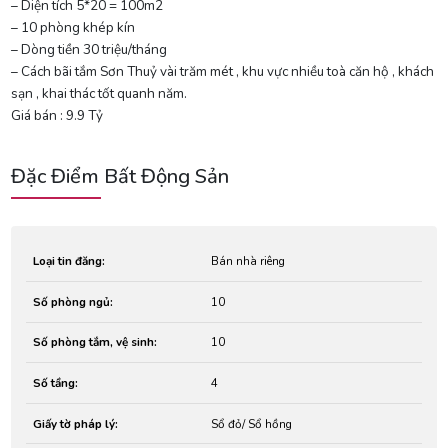
– Diện tích 5*20 = 100m2
– 10 phòng khép kín
– Dòng tiền 30 triệu/tháng
– Cách bãi tắm Sơn Thuỷ vài trăm mét , khu vực nhiều toà căn hộ , khách
sạn , khai thác tốt quanh năm.
Giá bán : 9.9 Tỷ
Đặc Điểm Bất Động Sản
Loại tin đăng:
Bán nhà riêng
Số phòng ngủ:
10
Số phòng tắm, vệ sinh:
10
Số tầng:
4
Giấy tờ pháp lý:
Sổ đỏ/ Sổ hồng