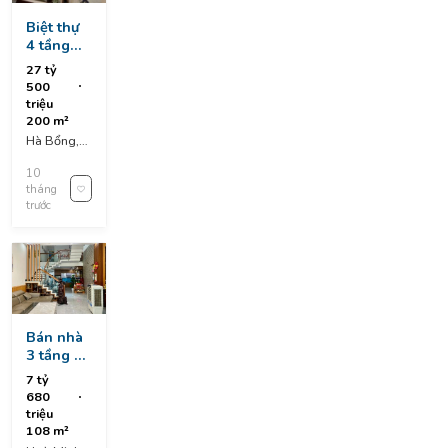
Biệt thự
4 tầng
sang
27 tỷ
trọng mt
500
hà bồng,
triệu
hoà xuân
200 m²
Hà Bổng,
Phước Mỹ,
10
Sơn Trà, Đà
tháng
Nẵng, Việt
trước
Nam
Bán nhà
3 tầng 3
mê đúc
7 tỷ
mặt tiền
680
12 hoà
triệu
minh 28,
108 m²
liên