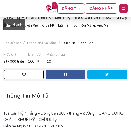
0
Chỉ hơn 9 tỷ , sở hữu ngay toà căn hộ 4 tầng 10
ĐĂNG TIN
ĐĂNG NHẬP
phòng - mặt tiền khuê mỹ , sát bãi tắm sơn thuỷ
4 ảnh
Đường Nguyễn Xiển, Khuê Mỹ, Ngũ Hành Sơn, Đà Nẵng, Việt Nam
Nhà đất bán
Thành phố Đà Nẵng
Quận Ngũ Hành Sơn
Mức giá
Diện tích
Phòng ngủ
9 tỷ 900 triệu
100m²
10
Thông Tin Mô Tả
Toà Căn Hộ 4 Tầng – Dòng tiền 30tr / tháng – đường HOÀNG CÔNG
CHẤT – KHUÊ MỸ – CHỈ 9.9 Tỷ
Liên hệ Ngay : 0932 474 384 Zalo