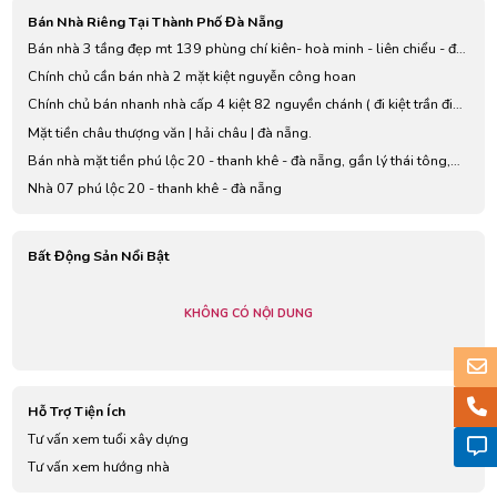
Việt Nam
Bán Nhà Riêng Tại Thành Phố Đà Nẵng
Bán nhà 3 tầng đẹp mt 139 phùng chí kiên- hoà minh - liên chiểu - đà
nẵng
Chính chủ cần bán nhà 2 mặt kiệt nguyễn công hoan
Chính chủ bán nhanh nhà cấp 4 kiệt 82 nguyền chánh ( đi kiệt trần đinh
tri gần hơn)
Mặt tiền châu thượng văn | hải châu | đà nẵng.
Bán nhà mặt tiền phú lộc 20 - thanh khê - đà nẵng, gần lý thái tông,
gần biển nguyễn tất thành
Nhà 07 phú lộc 20 - thanh khê - đà nẵng
Bất Động Sản Nổi Bật
KHÔNG CÓ NỘI DUNG
Hỗ Trợ Tiện Ích
Tư vấn xem tuổi xây dựng
Tư vấn xem hướng nhà