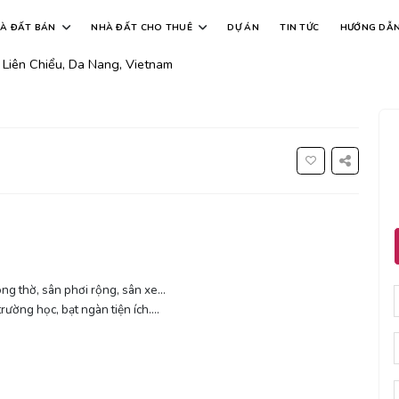
ách chợ hoà mỹ 200m không gian thoá
À ĐẤT BÁN
NHÀ ĐẤT CHO THUÊ
DỰ ÁN
TIN TỨC
HƯỚNG DẪ
Liên Chiểu, Da Nang, Vietnam
òng thờ, sân phơi rộng, sân xe…
rường học, bạt ngàn tiện ích….