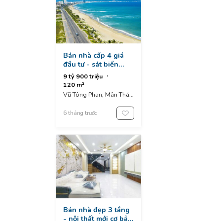
Bán nhà cấp 4 giá
đầu tư - sát biển
mân thái , đường vũ
9 tỷ 900 triệu
tông phan - giá chỉ
120 m²
9.xx tỉ
Vũ Tông Phan, Mân Thái,
Sơn Trà, Đà Nẵng, Việt
Nam
6 tháng trước
Bán nhà đẹp 3 tầng
- nội thất mới cơ bản