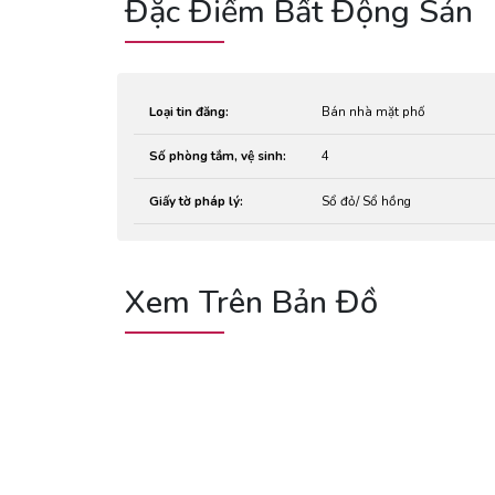
Đặc Điểm Bất Động Sản
Loại tin đăng:
Bán nhà mặt phố
Số phòng tắm, vệ sinh:
4
Giấy tờ pháp lý:
Sổ đỏ/ Sổ hồng
Xem Trên Bản Đồ