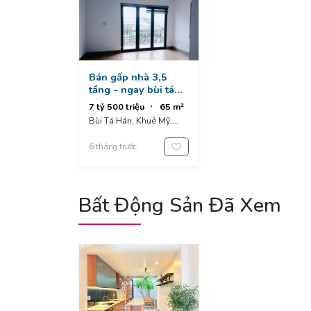
Bán gấp nhà 3,5
tầng - ngay bùi tá
hán , nam việt á -
7 tỷ 500 triệu
65 m²
kiệt oto , nhà kiên cố
Bùi Tá Hán, Khuê Mỹ,
ở ngay
Ngũ Hành Sơn, Đà Nẵng,
Việt Nam
6 tháng trước
Bất Động Sản Đã Xem