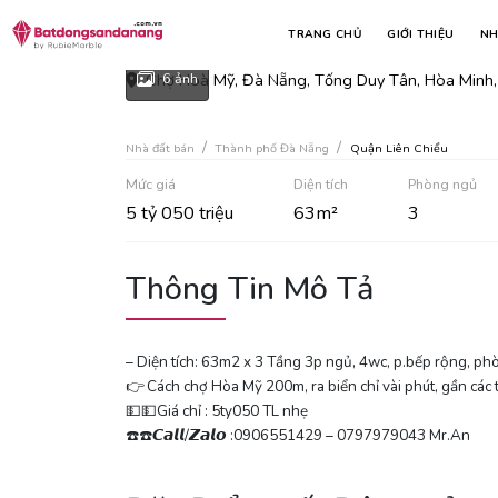
Căn nhà 3 tầng mặt tiền c
TRANG CHỦ
GIỚI THIỆU
NH
Chợ Hoà Mỹ, Đà Nẵng, Tống Duy Tân, Hòa Minh, 
6 ảnh
Nhà đất bán
Thành phố Đà Nẵng
Quận Liên Chiểu
Mức giá
Diện tích
Phòng ngủ
5 tỷ 050 triệu
63m²
3
Thông Tin Mô Tả
– Diện tích: 63m2 x 3 Tầng 3p ngủ, 4wc, p.bếp rộng, ph
👉 Cách chợ Hòa Mỹ 200m, ra biển chỉ vài phút, gần các t
💵💵Giá chỉ : 5ty050 TL nhẹ
☎️☎️𝘾𝙖𝙡𝙡/𝙕𝙖𝙡𝙤 :0906551429 – 0797979043 Mr.An