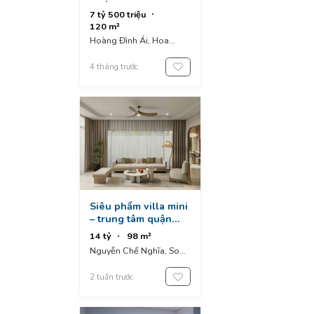
- đường 7,5m hoàng
7 tỷ 500 triệu
đình ái, hoà xuân,
120 m²
đà nẵng.
Hoàng Đình Ái, Hoa
Xuan, Cẩm Lệ District,
Da Nang, Vietnam
4 tháng trước
Siêu phẩm villa mini
– trung tâm quận
sơn trà – gần biển
14 tỷ
98 m²
Nguyễn Chế Nghĩa, Son
Tra, Da Nang, Vietnam
2 tuần trước