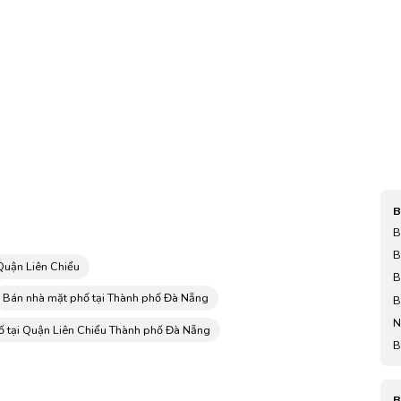
B
B
k
B
 Quận Liên Chiểu
n
B
Bán nhà mặt phố tại Thành phố Đà Nẵng
B
N
ố tại Quận Liên Chiểu Thành phố Đà Nẵng
t
B
B