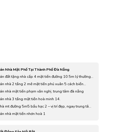
án Nhà Mặt Phố Tại Thành Phố Đà Nẵng
án đất tặng nhà cấp 4 mặt tiền đường 10.5m lý thường
iệt- hải châu - tp đn.
án nhà 2 tầng 2 mê mặt tiền phú xuân 5 cách biển
guyễn tất thành 800m.
án nhà mặt tiền phạm văn nghị, trung tâm đà nẵng
án nhà 3 tầng mặt tiền hoà minh 14.
hà mt đường 5m5 bầu hạc 2 – vị trí đẹp, ngay trung tâm
hành phố
án nhà mặt tiền nhơn hoà 1
ất Động Sản Nổi Bật