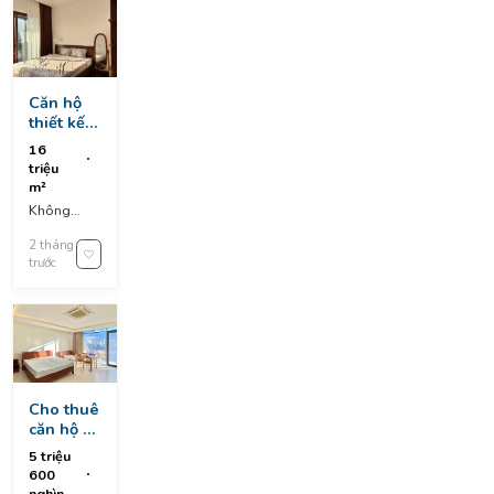
Vietnam
Căn hộ
thiết kế
penhouse
16
triệu
m²
Không
nhập địa
2 tháng
chỉ
trước
Cho thuê
căn hộ vũ
mộng
5 triệu
nguyên,
600
ngũ hành
nghìn