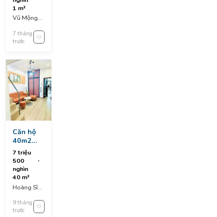
sơn , đn
1 m²
Vũ Mộng
Nguyên,
7 tháng
Khuê Mỹ,
trước
Ngũ Hành
Sơn, Da
Nang,
Vietnam
Căn hộ
40m2
thiết kế
7 triệu
studio có
500
gác lửng.
nghìn
40 m²
Hoàng Sĩ
Khải, An
9 tháng
Hải, An Hải
trước
Bắc, Sơn