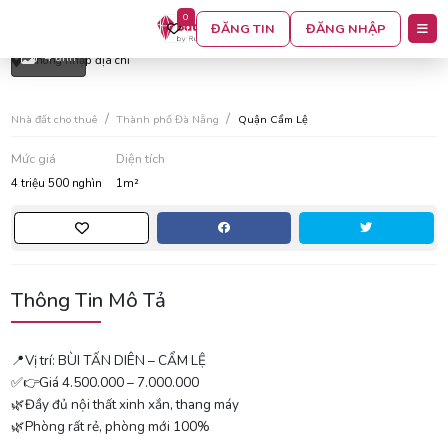
0
Căn hộ mới 100% khu phước lý
ĐĂNG TIN
ĐĂNG NHẬP
4 ảnh
Không nhập địa chỉ
Nhà đất cho thuê
Thành phố Đà Nẵng
Quận Cẩm Lệ
Mức giá
Diện tích
4 triệu 500 nghìn
1m²
Thông Tin Mô Tả
📍Vị trí: BÙI TẤN DIÊN – CẨM LỆ
✅👉Giá 4.500.000 – 7.000.000
🌿Đầy đủ nội thất xinh xắn, thang máy
🌿Phòng rất rẻ, phòng mới 100%