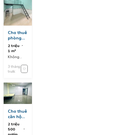
Cho thuê
phòng
trọ chỉ
2 triệu
2tr ngay
1 m²
chợ hòa
Không
khánh
nhập địa
3 tháng
chỉ
trước
Cho thuê
căn hộ
full nội
2 triệu
thất khu
500
phước lý
nghìn