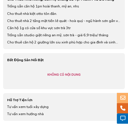
Trống sẵn căn hộ 1pn hoài thanh, mỹ an, nhs
Cho thuê nhà kiệt otto tôn đản.
Cho thuê nhà 2 tầng mặt tiền lê quát - hoà quý - ngũ hành sơn gần võ
chí công
Căn hộ 1g có cửa sổ khu vực sơn trà 3tr
Trống sẵn studio giặt riêng an mỹ, sơn trà - giá 6,9 triệu/ tháng
Cho thuê căn hộ 2 giường lớn siu xinh phù hợp cho gia đình và sinh
viên
Bất Động Sản Nổi Bật
KHÔNG CÓ NỘI DUNG
Hỗ Trợ Tiện Ích
Tư vấn xem tuổi xây dựng
Tư vấn xem hướng nhà