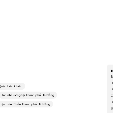
B
B
,
H
 Quận Liên Chiểu
t
B
Bán nhà riêng tại Thành phố Đà Nẵng
C
B
Quận Liên Chiểu Thành phố Đà Nẵng
B
h