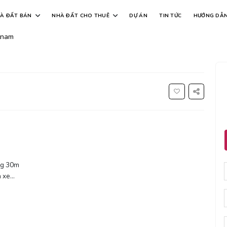
3 tôn đức thắng
À ĐẤT BÁN
NHÀ ĐẤT CHO THUÊ
DỰ ÁN
TIN TỨC
HƯỚNG DẪ
tnam
ng 30m
n xe…