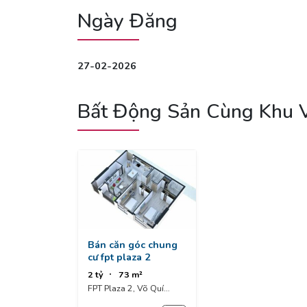
Ngày Đăng
27-02-2026
Bất Động Sản Cùng Khu 
Bán căn góc chung
cư fpt plaza 2
2 tỷ
73 m²
FPT Plaza 2, Võ Quí
Huân, Khu đô thị FPT