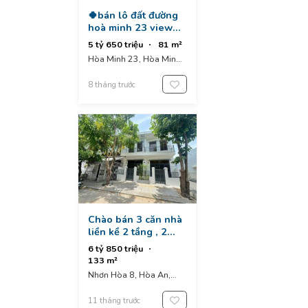
🍀bán lô đất đường
hoà minh 23 view
trung tâm thương
5 tỷ 650 triệu
81 m²
mại. lên số nhà 08
Hòa Minh 23, Hòa Minh,
Liên Chiểu, Da Nang,
Vietnam
8 tháng trước
Chào bán 3 căn nhà
liền kề 2 tầng , 2
mặt tiền đường nhơn
6 tỷ 850 triệu
hoà 8
133 m²
Nhơn Hòa 8, Hòa An,
Cẩm Lệ District, Da
Nang, Vietnam
11 tháng trước