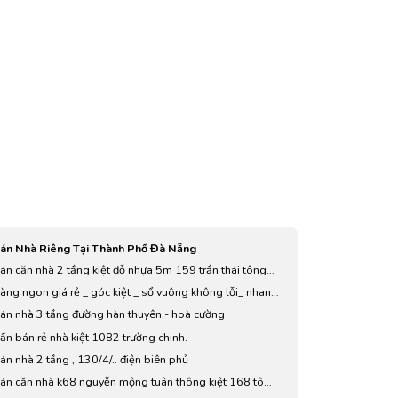
án Nhà Riêng Tại Thành Phố Đà Nẵng
án căn nhà 2 tầng kiệt đỗ nhựa 5m 159 trần thái tông
gần chợ tân an ,trường học cấp 1,2
àng ngon giá rẻ _ góc kiệt _ sổ vuông không lỗi_ nhanh
ay mới cọc _ 1 lô duy nhất
án nhà 3 tầng đường hàn thuyên - hoà cường
ần bán rẻ nhà kiệt 1082 trường chinh.
án nhà 2 tầng , 130/4/.. điện biên phủ
án căn nhà k68 nguyễn mộng tuân thông kiệt 168 tô
iệu - hoà minh -liên chiểu