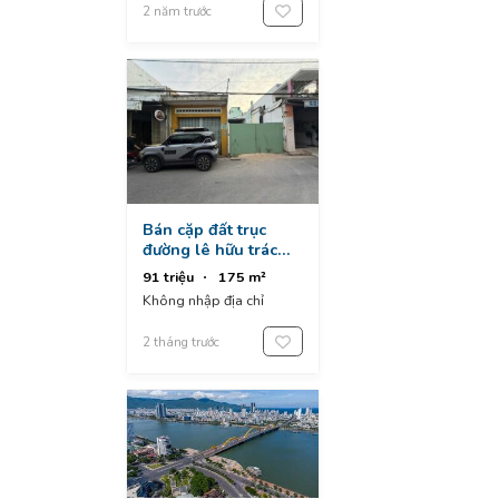
City, Hoa Hai, Ngũ Hành
2 năm trước
Sơn, Da Nang, Vietnam
Bán cặp đất trục
đường lê hữu trác
thông nguyễn văn
91 triệu
175 m²
thoại - cách biển mỹ
Không nhập địa chỉ
khê vài phút đi xe
2 tháng trước