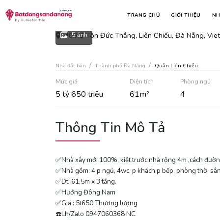
Bán nhà 3 tầng 3 mê k408/
TRANG CHỦ
GIỚI THIỆU
NH
408/3 Tôn Đức Thắng, Liên Chiểu, Đà Nẵng, Vie
5 ảnh
Nhà đất bán
Thành phố Đà Nẵng
Quận Liên Chiểu
Mức giá
Diện tích
Phòng ngủ
5 tỷ 650 triệu
61m²
4
Thông Tin Mô Tả
✅Nhà xây mới 100%, kiệt trước nhà rộng 4m ,cách đườ
✅Nhà gồm: 4 p ngủ, 4wc, p khách,p bếp, phòng thờ, sâ
✅Dt: 61,5m x 3 tầng.
✅Hướng Đông Nam
✅Giá : 5t650 Thương lượng
☎️Lh/Zalo 0947060368 NC