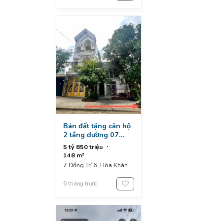
Bán đất tặng căn hộ
2 tầng đường 07
đồng trí 6
5 tỷ 850 triệu
148 m²
7 Đồng Trí 6, Hòa Khánh
Nam, Liên Chiểu, Da
Nang, Vietnam
6 tháng trước