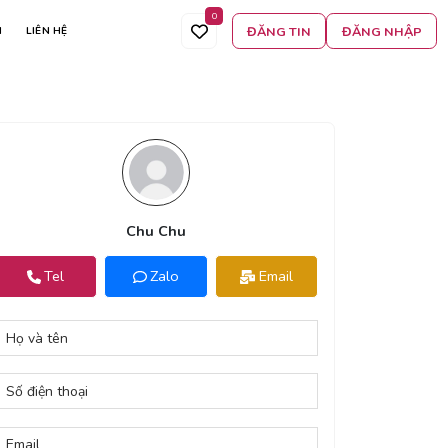
0
ĐĂNG TIN
ĐĂNG NHẬP
N
LIÊN HỆ
Chu Chu
Tel
Zalo
Email