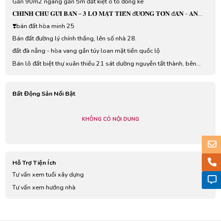
Gần 90m2 ngang gần 5m đất kiệt ô tô đồng kè
𝐂𝐇𝐈́𝐍𝐇 𝐂𝐇𝐔̉ 𝐆𝐔̛̉𝐈 𝐁𝐀́𝐍 – 𝟑 𝐋𝐎̂ 𝐌𝐀̣̆𝐓 𝐓𝐈𝐄̂̀𝐍 đ𝐔̛𝐎̛̀𝐍𝐆 𝐓𝐎̂𝐍 đ𝐀̉𝐍 - 𝐀𝐍
𝐊𝐇𝐄̂
❣️bán đất hòa minh 25
Bán đất đường lý chính thắng, lên số nhà 28.
đất đà nẵng - hòa vang gần túy loan mặt tiền quốc lộ
Bán lô đất biệt thự xuân thiều 21 sát dường nguyễn tất thành, bên
cạnh khu nghỉ dưỡng mikazuki.
Bất Động Sản Nổi Bật
KHÔNG CÓ NỘI DUNG
Hỗ Trợ Tiện Ích
Tư vấn xem tuổi xây dựng
Tư vấn xem hướng nhà