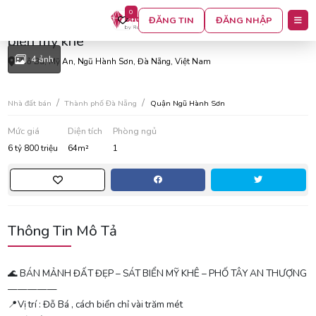
0
Bán mảnh đất đẹp , đỗ bá - ngang 5,11m , sát
ĐĂNG TIN
ĐĂNG NHẬP
biển mỹ khê
4 ảnh
Đỗ Bá, Mỹ An, Ngũ Hành Sơn, Đà Nẵng, Việt Nam
Nhà đất bán
Thành phố Đà Nẵng
Quận Ngũ Hành Sơn
Mức giá
Diện tích
Phòng ngủ
6 tỷ 800 triệu
64m²
1
Thông Tin Mô Tả
🌊 BÁN MẢNH ĐẤT ĐẸP – SÁT BIỂN MỸ KHÊ – PHỐ TÂY AN THƯỢNG
—————
📍Vị trí : Đỗ Bá , cách biển chỉ vài trăm mét