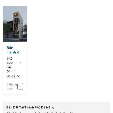
Bán
mảnh đất
đẹp , đỗ
6 tỷ
bá -
800
ngang
triệu
5,11m ,
64 m²
sát biển
Đỗ Bá, Mỹ
mỹ khê
An, Ngũ
6 tháng
Hành Sơn,
trước
Đà Nẵng,
Việt Nam
Bán Đất Tại Thành Phố Đà Nẵng