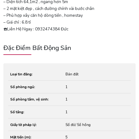
– Diện tích 64,1m2 , ngang hơn 5m
– 2 mặt kiệt đẹp , cách đường chính vài bước chân
– Phù hợp xây căn hộ dòng tiền , homestay
– Giá chỉ : 6.8 tỉ
☎️Liên Hệ Ngay : 0932474384 Đức
Đặc Điểm Bất Động Sản
Loại tin đăng:
Bán đất
Số phòng ngủ:
1
Số phòng tắm, vệ sinh:
1
Số tầng:
1
Giấy tờ pháp lý:
Sổ đỏ/ Sổ hồng
Mặt tiền (m):
5