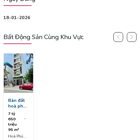
18-01-2026
Bất Động Sản Cùng Khu Vực
Bán đất
hoà phú
29 kim
7 tỷ
long city
650
triệu
95 m²
Hoà Phú