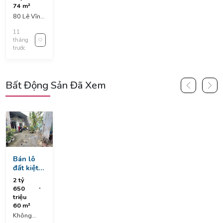
rong 2
74 m²
trước
80 Lê Vĩnh
cổng chợ
Huy, Hòa
đống đa
11
Cường,
tháng
Hòa Cường
trước
Bắc, Hải
Châu, Đà
Nẵng, Việt
Nam
Bất Động Sản Đã Xem
Bán lô
đất kiệt
tô hiệu
2 tỷ
giá thấp
650
nhất khu
triệu
vực
60 m²
Không