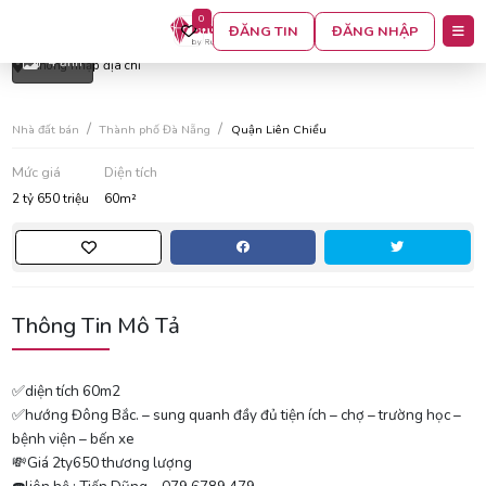
0
Bán lô đất kiệt tô hiệu giá thấp nhất khu vực
ĐĂNG TIN
ĐĂNG NHẬP
4 ảnh
Không nhập địa chỉ
Nhà đất bán
Thành phố Đà Nẵng
Quận Liên Chiểu
Mức giá
Diện tích
2 tỷ 650 triệu
60m²
Thông Tin Mô Tả
✅️diện tích 60m2
✅️hướng Đông Bắc. – sung quanh đầy đủ tiện ích – chợ – trường học –
bệnh viện – bến xe
💸Giá 2ty650 thương lượng