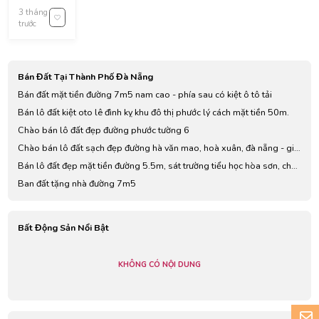
nhập địa
3 tháng
chỉ
trước
Bán Đất Tại Thành Phố Đà Nẵng
Bán đất mặt tiền đường 7m5 nam cao - phía sau có kiệt ô tô tải
Bán lô đất kiệt oto lê đình kỵ khu đô thị phước lý cách mặt tiền 50m.
Chào bán lô đất đẹp đường phước tường 6
Chào bán lô đất sạch đẹp đường hà văn mao, hoà xuân, đà nẵng - giá
3,45 tỷ tl
Bán lô đất đẹp mặt tiền đường 5.5m, sát trường tiểu học hòa sơn, chợ
hòa sơn, hòa vang, đà nẵng
Ban đất tặng nhà đường 7m5
Bất Động Sản Nổi Bật
KHÔNG CÓ NỘI DUNG