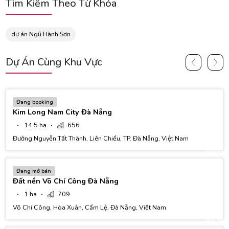
Tìm Kiếm Theo Từ Khóa
dự án Ngũ Hành Sơn
Dự Án Cùng Khu Vực
2
Đang booking
Kim Long Nam City Đà Nẵng
14.5 ha
656
Đường Nguyễn Tất Thành, Liên Chiểu, TP. Đà Nẵng, Việt Nam
4
Đang mở bán
Đất nền Võ Chí Công Đà Nẵng
1 ha
709
Võ Chí Công, Hòa Xuân, Cẩm Lệ, Đà Nẵng, Việt Nam
5