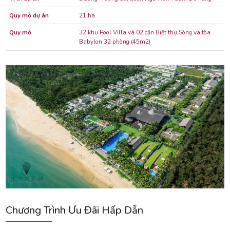
Quy mô dự án
21 ha
Quy mô
32 khu Pool Villa và 02 căn Biệt thự Sóng và tòa
Babylon 32 phòng (45m2)
Chương Trình Ưu Đãi Hấp Dẫn