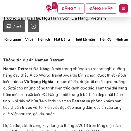
0
Naman Retreat Đà Nẵng
ĐĂNG TIN
ĐĂNG NHẬP
Trường Sa, Hoa Hai, Ngũ Hành Sơn, Da Nang, Vietnam
7 ảnh
Tổng quan
Vị trí
Tiện ích
Mặt bằng
Thiết kế mẫu
Tiến độ
Hình ảnh
Thông tin dự án Naman Retreat
Naman Retreat Đà Nẵng
là một trong những khu resort nghỉ dưỡng
hàng đầu châu Á do World Travel Awards bình chọn, được thiết kế bởi
kiến trúc sư
Võ Trọng Nghĩa
– người đã đạt được rất nhiều giải thưởng
quốc tế cho những công trình kiến trúc xanh độc đáo. Nằm trải dài hàng
trăm mét trên bãi biển Đà Nẵng – một trong 6 bãi biển đẹp nhất hành
tinh. Nơi đây sở hữu
34
biệt thự Naman Retreat và phòng khách sạn
tiêu chuẩn
5 sao
với lối kiến trúc độc đáo mang đậm dấu ấn của làng
quê Việt như tre, gỗ, đá, nước.
Dự án được khởi công xây dựng từ tháng 5/2013 trên tổng diện tích