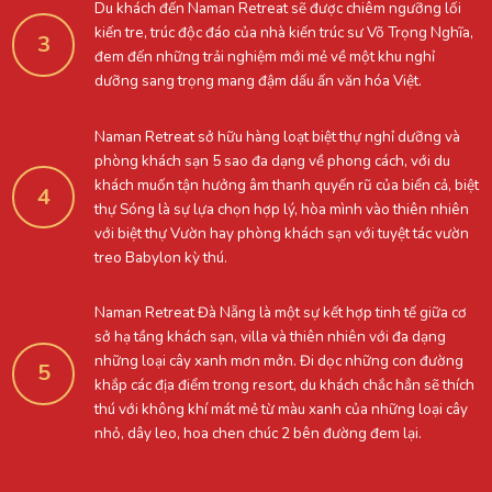
Du khách đến Naman Retreat sẽ được chiêm ngưỡng lối
kiến tre, trúc độc đáo của nhà kiến trúc sư Võ Trọng Nghĩa,
3
đem đến những trải nghiệm mới mẻ về một khu nghỉ
dưỡng sang trọng mang đậm dấu ấn văn hóa Việt.
Naman Retreat sở hữu hàng loạt biệt thự nghỉ dưỡng và
phòng khách sạn 5 sao đa dạng về phong cách, với du
khách muốn tận hưởng âm thanh quyến rũ của biển cả, biệt
4
thự Sóng là sự lựa chọn hợp lý, hòa mình vào thiên nhiên
với biệt thự Vườn hay phòng khách sạn với tuyệt tác vườn
treo Babylon kỳ thú.
Naman Retreat Đà Nẵng là một sự kết hợp tinh tế giữa cơ
sở hạ tầng khách sạn, villa và thiên nhiên với đa dạng
những loại cây xanh mơn mởn. Đi dọc những con đường
5
khắp các địa điểm trong resort, du khách chắc hẳn sẽ thích
thú với không khí mát mẻ từ màu xanh của những loại cây
nhỏ, dây leo, hoa chen chúc 2 bên đường đem lại.