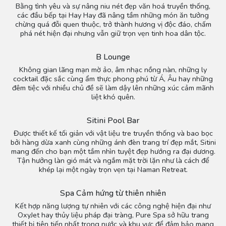
Bằng tình yêu và sự nâng niu nét đẹp văn hoá truyền thống,
các đầu bếp tại Hay Hay đã nâng tầm những món ăn tưởng
chừng quá đỗi quen thuộc, trở thành hương vị độc đáo, chấm
phá nét hiện đại nhưng vẫn giữ trọn vẹn tinh hoa dân tộc.
B Lounge
Không gian lãng mạn mờ ảo, âm nhạc nồng nàn, những ly
cocktail đặc sắc cùng ẩm thực phong phú từ Á, Âu hay những
đêm tiệc với nhiều chủ đề sẽ làm dậy lên những xúc cảm mãnh
liệt khó quên.
Sitini Pool Bar
Được thiết kế tối giản với vật liệu tre truyền thống và bao bọc
bởi hàng dừa xanh cùng những ánh đèn trang trí đẹp mắt, Sitini
mang đến cho bạn một tầm nhìn tuyệt đẹp hướng ra đại dương.
Tận hưởng làn gió mát và ngắm mặt trời lặn như là cách để
khép lại một ngày trọn vẹn tại Naman Retreat.
Spa Cảm hứng từ thiên nhiên
Kết hợp năng lượng tự nhiên với các công nghệ hiện đại như
OxyJet hay thủy liệu pháp đại tràng, Pure Spa sở hữu trang
thiết bị tiên tiến nhất trong nước và khu vực để đảm bảo mang