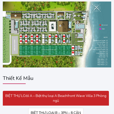
Thiết Kế Mẫu
BIỆT THỰ LOẠI A – Biệt thự loại A Beachfront Wave Villa 3 Phòng
ngủ
BIỆT THỰ LOẠI B – 3PN – 8 CĂN