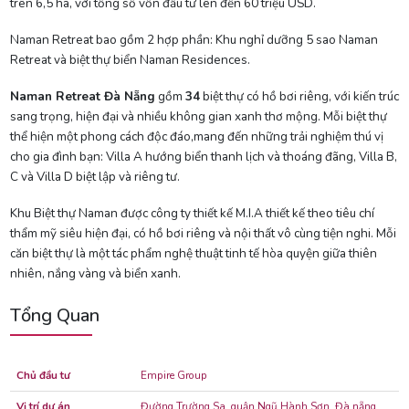
trên 6,5 ha, với tổng số vốn đầu tư lên đến 60 triệu USD.
Naman Retreat bao gồm 2 hợp phần: Khu nghỉ dưỡng 5 sao Naman
Retreat và biệt thự biển Naman Residences.
Naman Retreat Đà Nẵng
gồm
34
biệt thự có hồ bơi riêng, với kiến trúc
sang trọng, hiện đại và nhiều không gian xanh thơ mộng. Mỗi biệt thự
thể hiện một phong cách độc đáo,mang đến những trải nghiệm thú vị
cho gia đình bạn: Villa A hướng biển thanh lịch và thoáng đãng, Villa B,
C và Villa D biệt lập và riêng tư.
Khu Biệt thự Naman được công ty thiết kế M.I.A thiết kế theo tiêu chí
thẩm mỹ siêu hiện đại, có hồ bơi riêng và nội thất vô cùng tiện nghi. Mỗi
căn biệt thự là một tác phẩm nghệ thuật tinh tế hòa quyện giữa thiên
nhiên, nắng vàng và biển xanh.
Tổng Quan
Chủ đầu tư
Empire Group
Vị trí dự án
Đường Trường Sa, quận Ngũ Hành Sơn, Đà nẵng