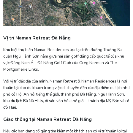
Vị trí Naman Retreat Đà Nẵng
Khu biệt thự biển Naman Residences tọa lạc trên đường Trường Sa,
quận Ngũ Hành Sơn nằm giữa hai sân golf đẳng cấp quốc tế của khu
vực Đông Nam Á – Đà Nẵng Golf Club của Greg Norman và The
Montgomerie Links.
Với vị trí đắc địa của mình, Naman Retreat & Naman Residences là nơi
thuận lợi cho du khách trong việc di chuyển đến các địa điểm du lịch như
phố cổ Hội An nổi tiếng thế giới, thành phố Đà Nẵng, Ngũ Hành Sơn,
khu du lịch Bà Nà Hills, di sản văn hóa thế giới – thánh địa Mỹ Sơn và cố
đô Huế.
Giao thông tại Naman Retreat Đà Nẵng
Nếu các bạn đang cố gắng tìm kiếm một khách sạn có vị trí thuận lợi tại