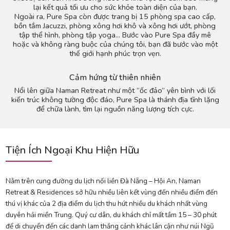
lại kết quả tối ưu cho sức khỏe toàn diện của bạn.
Ngoài ra, Pure Spa còn được trang bị 15 phòng spa cao cấp,
bồn tắm Jacuzzi, phòng xông hơi khô và xông hơi ướt, phòng
tập thể hình, phòng tập yoga… Bước vào Pure Spa đầy mê
hoặc và không ràng buộc của chúng tôi, bạn đã bước vào một
thế giới hạnh phúc trọn vẹn.
Cảm hứng từ thiên nhiên
Nổi lên giữa Naman Retreat như một “ốc đảo” yên bình với lối
kiến ​​trúc không tường độc đáo, Pure Spa là thánh địa tĩnh lặng
để chữa lành, tìm lại nguồn năng lượng tích cực.
Tiện Ích Ngoại Khu Hiện Hữu
Nằm trên cung đường du lịch nối liền Đà Nẵng – Hội An, Naman
Retreat & Residences sở hữu nhiều liên kết vùng đến nhiều điểm đến
thú vị khác của 2 địa điểm du lịch thu hút nhiều du khách nhất vùng
duyên hải miền Trung. Quý cư dân, du khách chỉ mất tầm 15 – 30 phút
để di chuyển đến các danh lam thắng cảnh khác lân cận như núi Ngũ