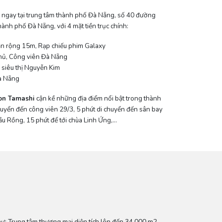
ngay tại trung tâm thành phố Đà Nẵng, số 40 đường
nh phố Đà Nẵng, với 4 mặt tiền trục chính:
n rộng 15m, Rạp chiếu phim Galaxy
Phủ, Công viên Đà Nẵng
 siêu thị Nguyễn Kim
Đà Nẵng
on Tamashi
cận kề những địa điểm nổi bật trong thành
huyển đến công viên 29/3, 5 phút di chuyển đến sân bay
ầu Rồng, 15 phút để tới chùa Linh Ứng,…
ư: Trung tâm thương mại diện tích lên đến 34.000 m2,