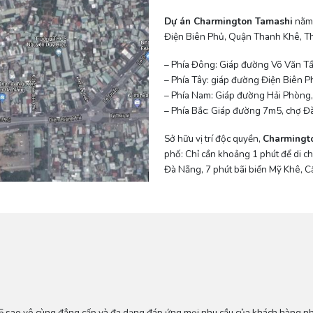
Dự án Charmington Tamashi
nằm 
Điện Biên Phủ, Quận Thanh Khê, Thà
– Phía Đông: Giáp đường Võ Văn Tầ
– Phía Tây: giáp đường Điện Biên 
– Phía Nam: Giáp đường Hải Phòng,
– Phía Bắc: Giáp đường 7m5, chợ 
Sở hữu vị trí độc quyền,
Charmingt
phố: Chỉ cần khoảng 1 phút để di c
Đà Nẵng, 7 phút bãi biển Mỹ Khê, C
 5 sao vô cùng đẳng cấp và đa dạng đáp ứng mọi nhu cầu của khách hàng nh