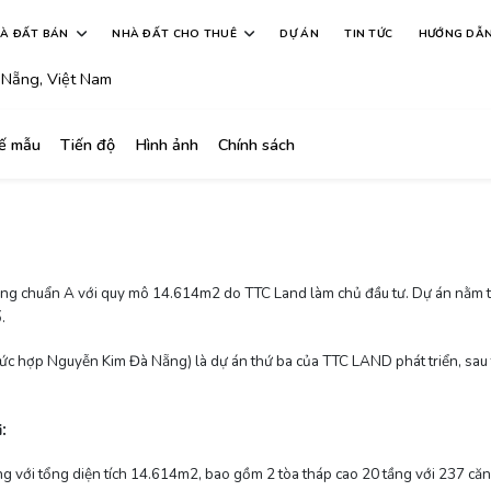
Nẵng
À ĐẤT BÁN
NHÀ ĐẤT CHO THUÊ
DỰ ÁN
TIN TỨC
HƯỚNG DẪ
 Nẵng, Việt Nam
kế mẫu
Tiến độ
Hình ảnh
Chính sách
ang chuẩn A với quy mô 14.614m2 do TTC Land làm chủ đầu tư. Dự án nằm
.
ức hợp Nguyễn Kim Đà Nẵng) là dự án thứ ba của TTC LAND phát triển, sau 
:
i
 với tổng diện tích 14.614m2, bao gồm 2 tòa tháp cao 20 tầng với 237 căn 