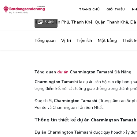
Charmington Tamashi Đà 
TRANG CHỦ
GIỚI THIỆU
NH
46 Điện Biên Phủ, Thanh Khê, Quận Thanh Khê, Đà
3 ảnh
Tổng quan
Vị trí
Tiện ích
Mặt bằng
Thiết 
Tổng quan
dự án
Charmington Tamashi Đà Nẵng
Charmington Tamashi
là dự án căn hộ cao cấp hạng s
trọng điểm kết nối các luồng giao thông trong thành phố
Được biết,
Charmington Tamashi
(Trung tâm cao ốc ph
Pointe và Charmington Tân Sơn Nhất.
Thông tin thiết kế dự án
Charmington Tamash
Dự án Charmington Taimashi
được quy hoạch xây dựng