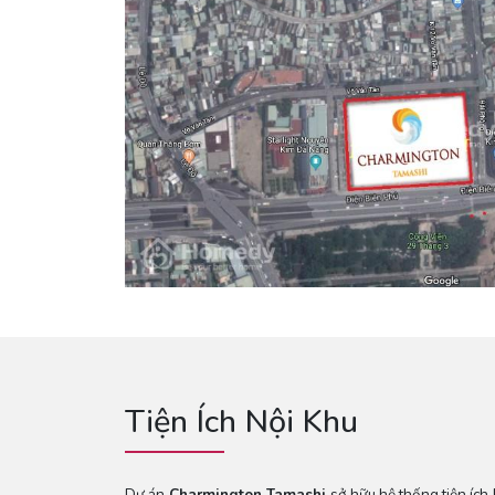
Tiện Ích Nội Khu
Dự án
Charmington Tamashi
sở hữu hệ thống tiện ích