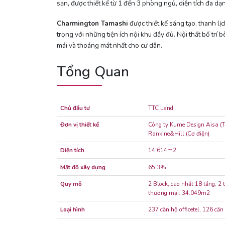
sạn, được thiết kế từ 1 đến 3 phòng ngủ, diện tích đa dạ
Charmington Tamashi
được thiết kế sáng tạo, thanh l
trọng với những tiện ích nội khu đầy đủ. Nội thất bố tr
mái và thoáng mát nhất cho cư dân.
Tổng Quan
Chủ đầu tư
TTC Land
Đơn vị thiết kế
Công ty Kume Design Aisa (Th
Rankine&Hill (Cơ điện)
Diện tích
14.614m2
Mật độ xây dựng
65.3%
Quy mô
2 Block, cao nhất 18 tầng, 
thương mại: 34.049m2
Loại hình
237 căn hộ officetel, 126 că