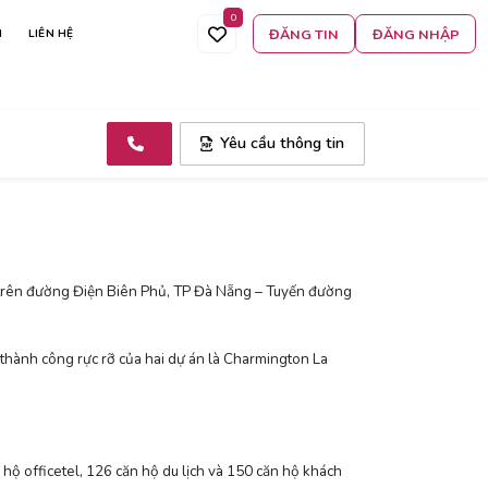
0
ĐĂNG TIN
ĐĂNG NHẬP
N
LIÊN HỆ
Yêu cầu thông tin
 trên đường Điện Biên Phủ, TP Đà Nẵng – Tuyến đường
thành công rực rỡ của hai dự án là Charmington La
hộ officetel, 126 căn hộ du lịch và 150 căn hộ khách