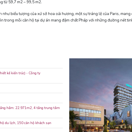
ng từ 59,7 m2 – 99,5 m2.
ịch như biểu tượng của xứ sở hoa oải hương, một sự tráng lệ của Paris, ma
í bên trong mỗi căn hộ tại dự án mang đậm chất Pháp với những đường nét ti
iết kế kiến trúc) - Công ty
2 tầng hầm: 22.971m2, 4 tầng trung tâm
n hộ du lịch, 150 căn hộ khách sạn