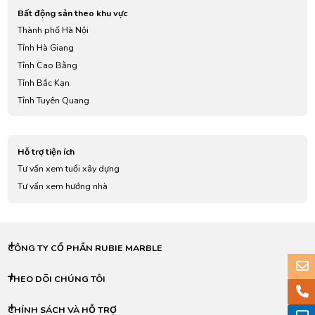
Bất động sản theo khu vực
Thành phố Hà Nội
Tỉnh Hà Giang
Tỉnh Cao Bằng
Tỉnh Bắc Kạn
Tỉnh Tuyên Quang
Tỉnh Lào Cai
Tỉnh Điện Biên
Hỗ trợ tiện ích
Tỉnh Lai Châu
Tư vấn xem tuổi xây dựng
Tỉnh Sơn La
Tư vấn xem hướng nhà
Tỉnh Yên Bái
Tỉnh Hoà Bình
Tỉnh Thái Nguyên
Tỉnh Lạng Sơn
CÔNG TY CỔ PHẦN RUBIE MARBLE
Tỉnh Quảng Ninh
Tỉnh Bắc Giang
THEO DÕI CHÚNG TÔI
Tỉnh Phú Thọ
CHÍNH SÁCH VÀ HỖ TRỢ
Tỉnh Vĩnh Phúc