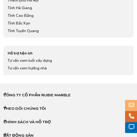
Thành phố Hà Nội
Tỉnh Hà Giang
Tỉnh Cao Bằng
Tỉnh Bắc Kạn
Tỉnh Tuyên Quang
Tỉnh Lào Cai
Tỉnh Điện Biên
Hỗ trợ tiện ích
Tỉnh Lai Châu
Tư vấn xem tuổi xây dựng
Tỉnh Sơn La
Tư vấn xem hướng nhà
Tỉnh Yên Bái
Tỉnh Hoà Bình
Tỉnh Thái Nguyên
Tỉnh Lạng Sơn
CÔNG TY CỔ PHẦN RUBIE MARBLE
Tỉnh Quảng Ninh
Tỉnh Bắc Giang
THEO DÕI CHÚNG TÔI
Tỉnh Phú Thọ
CHÍNH SÁCH VÀ HỖ TRỢ
Tỉnh Vĩnh Phúc
Tỉnh Bắc Ninh
BẤT ĐỘNG SẢN