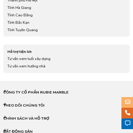
Thành phố Hà Nội
Tỉnh Hà Giang
Tỉnh Cao Bằng
Tỉnh Bắc Kạn
Tỉnh Tuyên Quang
Tỉnh Lào Cai
Tỉnh Điện Biên
Hỗ trợ tiện ích
Tỉnh Lai Châu
Tư vấn xem tuổi xây dựng
Tỉnh Sơn La
Tư vấn xem hướng nhà
Tỉnh Yên Bái
Tỉnh Hoà Bình
Tỉnh Thái Nguyên
Tỉnh Lạng Sơn
CÔNG TY CỔ PHẦN RUBIE MARBLE
Tỉnh Quảng Ninh
Tỉnh Bắc Giang
THEO DÕI CHÚNG TÔI
Tỉnh Phú Thọ
CHÍNH SÁCH VÀ HỖ TRỢ
Tỉnh Vĩnh Phúc
Tỉnh Bắc Ninh
BẤT ĐỘNG SẢN